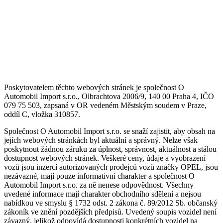
Poskytovatelem těchto webových stránek je společnost O
Automobil Import s.r.o., Olbrachtova 2006/9, 140 00 Praha 4, IČO
079 75 503, zapsaná v OR vedeném Městským soudem v Praze,
oddíl C, vložka 310857.
Společnost O Automobil Import s.r.o. se snaží zajistit, aby obsah na
jejích webových stránkách byl aktuální a správný. Nelze však
poskytnout žádnou záruku za úplnost, správnost, aktuálnost a stálou
dostupnost webových stránek. Veškeré ceny, údaje a vyobrazení
vozů jsou inzercí autorizovaných prodejců vozů značky OPEL, jsou
nezávazné, mají pouze informativní charakter a společnost O
Automobil Import s.r.o. za ně nenese odpovědnost. Všechny
uvedené informace mají charakter obchodního sdělení a nejsou
nabídkou ve smyslu § 1732 odst. 2 zákona č. 89/2012 Sb. občanský
zákoník ve znění pozdějších předpisů. Uvedený soupis vozidel není
závazný, jelikož odpovídá dostupnosti konkrétních vozidel na