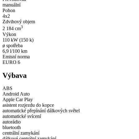
manuální
Pohon
4x2
Zdvihový objem
3
2 184 cm
Výkon
110 kW (150 k)
ø spotřeba
6,9 l/100 km
Emisní norma
EURO 6
Výbava
ABS
Android Auto
Apple Car Play
asistent rozjezdu do kopce
automatické přepínání dálkových světel
automatické svícení
autorádio
bluetooth
centrální zamykání
dálkové centrální zamykání