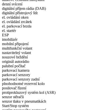
denní svícení
digitální příjem rádia (DAB)
digitální přístrojový štít
el. ovládání oken
el. ovládání zrcátek
el. parkovací brzda
el. startér
ESP
imobilizér
mobilní připojení
multifunkční volant
nastavitelný volant
nouzové brždění
originál autorádio
palubní počítač
parkovací kamera
parkovací senzory
parkovací senzory zadní
plnohodnotné rezervní kolo
posilovač řízení
protiprokluzový systém kol (ASR)
senzor stěračů
senzor tlaku v pneumatikách
Start/Stop systém