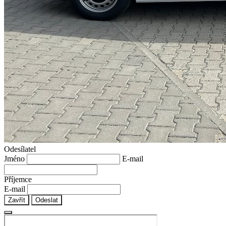
Odesílatel
Jméno
E-mail
Příjemce
E-mail
Zavřít
Odeslat