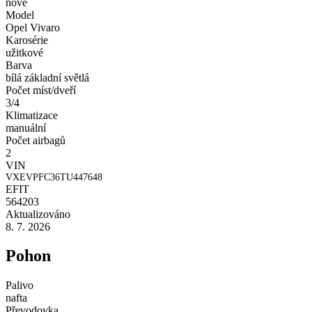
nové
Model
Opel Vivaro
Karosérie
užitkové
Barva
bílá základní světlá
Počet míst/dveří
3/4
Klimatizace
manuální
Počet airbagů
2
VIN
VXEVPFC36TU447648
EFIT
564203
Aktualizováno
8. 7. 2026
Pohon
Palivo
nafta
Převodovka