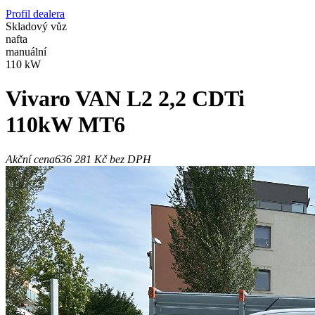
Profil dealera
Skladový vůz
nafta
manuální
110 kW
Vivaro
VAN L2 2,2 CDTi
110kW MT6
Akční cena
636 281 Kč
bez DPH