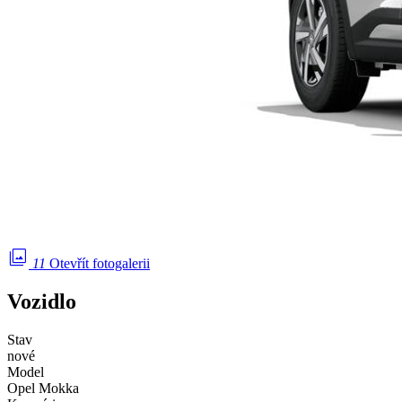
photo_library
11
Otevřít fotogalerii
Vozidlo
Stav
nové
Model
Opel Mokka