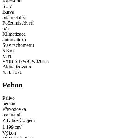
Karosérie
SUV
Barva
bílá metalíza
Počet míst/dveří
5/5
Klimatizace
automatická
Stav tachometru
5 Km
VIN
VXKUSHPW9TW026888
Aktualizováno
4. 8. 2026
Pohon
Palivo
benzín
Převodovka
manuální
Zdvihový objem
3
1 199 cm
Výkon