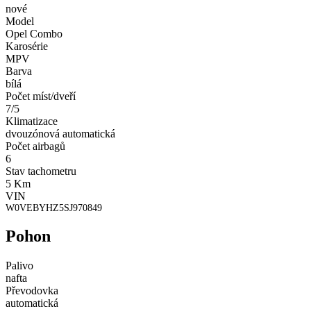
nové
Model
Opel Combo
Karosérie
MPV
Barva
bílá
Počet míst/dveří
7/5
Klimatizace
dvouzónová automatická
Počet airbagů
6
Stav tachometru
5 Km
VIN
W0VEBYHZ5SJ970849
Pohon
Palivo
nafta
Převodovka
automatická