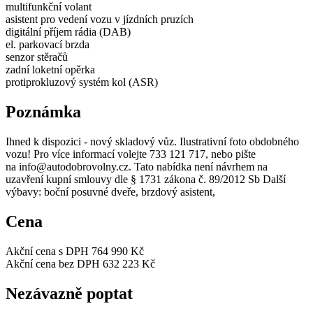
multifunkční volant
asistent pro vedení vozu v jízdních pruzích
digitální příjem rádia (DAB)
el. parkovací brzda
senzor stěračů
zadní loketní opěrka
protiprokluzový systém kol (ASR)
Poznámka
Ihned k dispozici - nový skladový vůz. Ilustrativní foto obdobného
vozu! Pro více informací volejte 733 121 717, nebo pište
na info@autodobrovolny.cz. Tato nabídka není návrhem na
uzavření kupní smlouvy dle § 1731 zákona č. 89/2012 Sb Další
výbavy: boční posuvné dveře, brzdový asistent,
Cena
Akční cena s DPH
764 990 Kč
Akční cena bez DPH
632 223 Kč
Nezávazně poptat