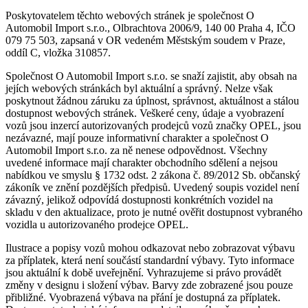
Poskytovatelem těchto webových stránek je společnost O
Automobil Import s.r.o., Olbrachtova 2006/9, 140 00 Praha 4, IČO
079 75 503, zapsaná v OR vedeném Městským soudem v Praze,
oddíl C, vložka 310857.
Společnost O Automobil Import s.r.o. se snaží zajistit, aby obsah na
jejích webových stránkách byl aktuální a správný. Nelze však
poskytnout žádnou záruku za úplnost, správnost, aktuálnost a stálou
dostupnost webových stránek. Veškeré ceny, údaje a vyobrazení
vozů jsou inzercí autorizovaných prodejců vozů značky OPEL, jsou
nezávazné, mají pouze informativní charakter a společnost O
Automobil Import s.r.o. za ně nenese odpovědnost. Všechny
uvedené informace mají charakter obchodního sdělení a nejsou
nabídkou ve smyslu § 1732 odst. 2 zákona č. 89/2012 Sb. občanský
zákoník ve znění pozdějších předpisů. Uvedený soupis vozidel není
závazný, jelikož odpovídá dostupnosti konkrétních vozidel na
skladu v den aktualizace, proto je nutné ověřit dostupnost vybraného
vozidla u autorizovaného prodejce OPEL.
Ilustrace a popisy vozů mohou odkazovat nebo zobrazovat výbavu
za příplatek, která není součástí standardní výbavy. Tyto informace
jsou aktuální k době uveřejnění. Vyhrazujeme si právo provádět
změny v designu i složení výbav. Barvy zde zobrazené jsou pouze
přibližné. Vyobrazená výbava na přání je dostupná za příplatek.