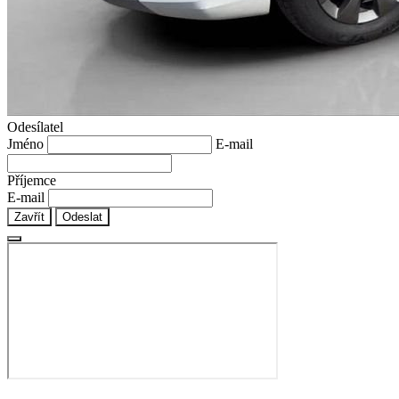
Odesílatel
Jméno
E-mail
Příjemce
E-mail
Zavřít
Odeslat