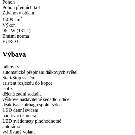
Pohon
Pohon předních kol
Zdvihový objem
3
1 499 cm
Výkon
96 kW (131 k)
Emisní norma
EURO 6
Výbava
mlhovky
automatické přepínání dálkových světel
Start/Stop systém
asistent rozjezdu do kopce
isofix
dělená zadní sedadla
výškově nastavitelné sedadlo řidiče
deaktivace airbagu spolujezdce
LED denní svícení
parkovací kamera
LED světlomety plnohodnotné
autorádio
vyhřívaný volant