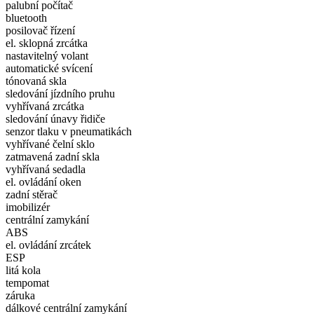
palubní počítač
bluetooth
posilovač řízení
el. sklopná zrcátka
nastavitelný volant
automatické svícení
tónovaná skla
sledování jízdního pruhu
vyhřívaná zrcátka
sledování únavy řidiče
senzor tlaku v pneumatikách
vyhřívané čelní sklo
zatmavená zadní skla
vyhřívaná sedadla
el. ovládání oken
zadní stěrač
imobilizér
centrální zamykání
ABS
el. ovládání zrcátek
ESP
litá kola
tempomat
záruka
dálkové centrální zamykání