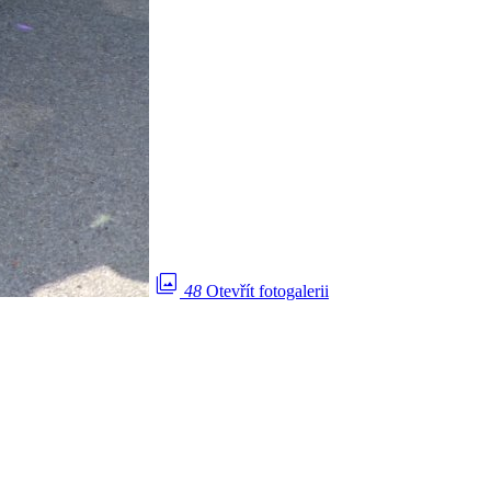
photo_library
48
Otevřít fotogalerii