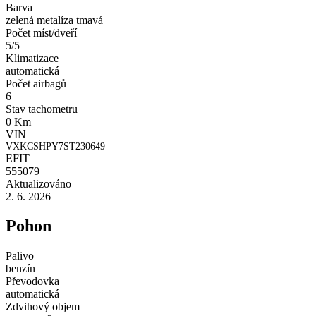
Barva
zelená metalíza tmavá
Počet míst/dveří
5/5
Klimatizace
automatická
Počet airbagů
6
Stav tachometru
0 Km
VIN
VXKCSHPY7ST230649
EFIT
555079
Aktualizováno
2. 6. 2026
Pohon
Palivo
benzín
Převodovka
automatická
Zdvihový objem