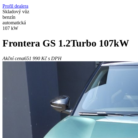
Profil dealera
Skladový vůz
benzín
automatická
107 kW
Frontera
GS 1.2Turbo 107kW
Akční cena
651 990 Kč
s DPH