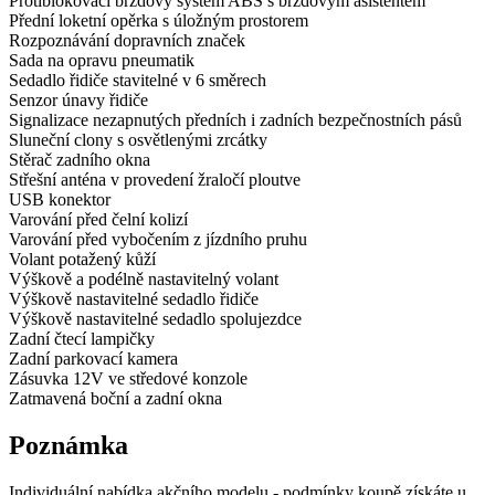
Protiblokovací brzdový systém ABS s brzdovým asistentem
Přední loketní opěrka s úložným prostorem
Rozpoznávání dopravních značek
Sada na opravu pneumatik
Sedadlo řidiče stavitelné v 6 směrech
Senzor únavy řidiče
Signalizace nezapnutých předních i zadních bezpečnostních pásů
Sluneční clony s osvětlenými zrcátky
Stěrač zadního okna
Střešní anténa v provedení žraločí ploutve
USB konektor
Varování před čelní kolizí
Varování před vybočením z jízdního pruhu
Volant potažený kůží
Výškově a podélně nastavitelný volant
Výškově nastavitelné sedadlo řidiče
Výškově nastavitelné sedadlo spolujezdce
Zadní čtecí lampičky
Zadní parkovací kamera
Zásuvka 12V ve středové konzole
Zatmavená boční a zadní okna
Poznámka
Individuální nabídka akčního modelu - podmínky koupě získáte u