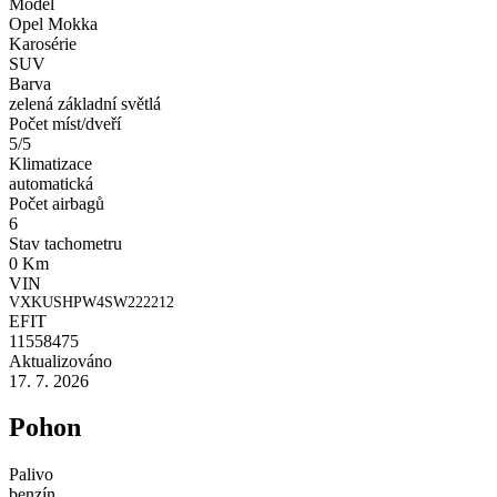
Model
Opel Mokka
Karosérie
SUV
Barva
zelená základní světlá
Počet míst/dveří
5/5
Klimatizace
automatická
Počet airbagů
6
Stav tachometru
0 Km
VIN
VXKUSHPW4SW222212
EFIT
11558475
Aktualizováno
17. 7. 2026
Pohon
Palivo
benzín