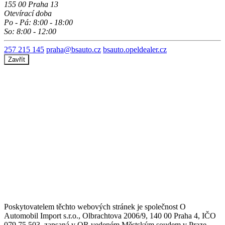
155 00 Praha 13
Otevírací doba
Po - Pá: 8:00 - 18:00
So: 8:00 - 12:00
257 215 145
praha@bsauto.cz
bsauto.opeldealer.cz
Zavřít
Poskytovatelem těchto webových stránek je společnost O
Automobil Import s.r.o., Olbrachtova 2006/9, 140 00 Praha 4, IČO
079 75 503, zapsaná v OR vedeném Městským soudem v Praze,