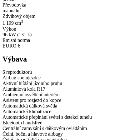
Převodovka
manuální
Zdvihový objem
3
1 199 cm
Výkon
96 kW (131 k)
Emisní norma
EURO 6
Výbava
6 reproduktorů
Airbag spolujezdce
Aktivní hlídání jízdního pruhu
Aluminiová kola R17
Ambientní osvětlení interiéru
Asistent pro rozjezd do kopce
Automatická dálková světla
Automatická klimatizace
Automatické přepínání světel s detekcí tunelu
Bluetooth handsfree
Centrální zamykání s dálkovým ovládáním
Čelní, boční a hlavové airbagy
Čelní airbag řidiče a spolujezdce