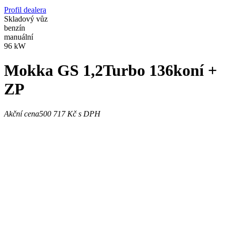
Profil dealera
Skladový vůz
benzín
manuální
96 kW
Mokka
GS 1,2Turbo 136koní +
ZP
Akční cena
500 717 Kč
s DPH