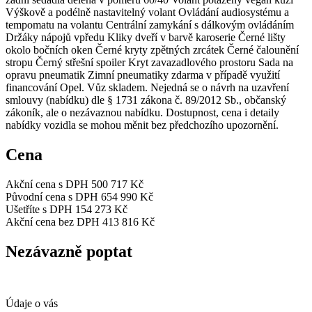
Výškově a podélně nastavitelný volant Ovládání audiosystému a
tempomatu na volantu Centrální zamykání s dálkovým ovládáním
Držáky nápojů vpředu Kliky dveří v barvě karoserie Černé lišty
okolo bočních oken Černé kryty zpětných zrcátek Černé čalounění
stropu Černý střešní spoiler Kryt zavazadlového prostoru Sada na
opravu pneumatik Zimní pneumatiky zdarma v případě využití
financování Opel. Vůz skladem. Nejedná se o návrh na uzavření
smlouvy (nabídku) dle § 1731 zákona č. 89/2012 Sb., občanský
zákoník, ale o nezávaznou nabídku. Dostupnost, cena i detaily
nabídky vozidla se mohou měnit bez předchozího upozornění.
Cena
Akční cena s DPH
500 717 Kč
Původní cena s DPH
654 990 Kč
Ušetříte s DPH
154 273 Kč
Akční cena bez DPH
413 816 Kč
Nezávazně poptat
Údaje o vás