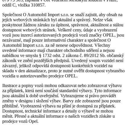
oddíl C, vložka 310857.
Společnost O Automobil Import s.r.o. se snaží zajistit, aby obsah na
jejích webových stránkách byl aktuální a správný. Nelze však
poskytnout žádnou záruku za úplnost, správnost, aktuálnost a stálou
dostupnost webových stránek. Veškeré ceny, údaje a vyobrazení
vozů jsou inzercí autorizovaných prodejců vozů značky OPEL, jsou
nezávazné, mají pouze informativní charakter a společnost O
Automobil Import s.r.o. za ně nenese odpovědnost. Všechny
uvedené informace mají charakter obchodního sdělení a nejsou
nabídkou ve smyslu § 1732 odst. 2 zákona č. 89/2012 Sb. občanský
zákoník ve znění pozdějších předpisů. Uvedený soupis vozidel není
závazný, jelikož odpovídá dostupnosti konkrétních vozidel na
skladu v den aktualizace, proto je nutné ověřit dostupnost vybraného
vozidla u autorizovaného prodejce OPEL.
Ilustrace a popisy vozů mohou odkazovat nebo zobrazovat výbavu
za příplatek, která není součástí standardní výbavy. Tyto informace
jsou aktuální k době uveřejnění. Vyhrazujeme si právo provádět
změny v designu i složení výbav. Barvy zde zobrazené jsou pouze
přibližné. Vyobrazená výbava na přání je dostupná za příplatek.
Dostupnost, technické informace a detaily o výbavě se mohou
měnit. Přesné a aktuální informace o našich vozidlech získáte u
prodejce vozů Opel.