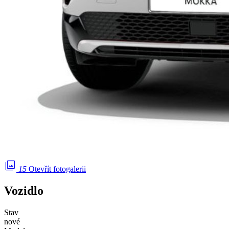
photo_library
15
Otevřít fotogalerii
Vozidlo
Stav
nové