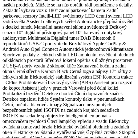
našich prodejců. Můžete se na nás obrátit, rádi pomůžeme s detaily.
Základní výbava vozu: 180° zadní parkovací kamera Zadní
parkovací senzory Intelli-LED světlomety LED denní svícení LED
zadní světla Asistent dálkových světel Automatické přepínání světel
s detekcí tunelu Manuální nastavení sklonu světlometů Dešťový
senzor 10“ digitální přístrojový panel 10“ barevný a dotykový
audiosystém Multimedia Digitální tuner DAB Bluetooth 6
reproduktorů USB-C port vpředu Bezdrátový Apple CarPlay &
Android Auto Opel Connect Automatická jednozónová klimatizace
Sportovní pedály z lehkých slitin LED ambientní osvětlení předních
odkládacích prostorů Středová loketní opěrka s úložným prostorem
2 USB-A porty vzadu 2 sklopné klíče Zatmavená boční a zadní
okna Černá střecha Karbon Black Černá loga a nápisy 17“ ráfky z
lehkých slitin Elektronický stabilizační systém ESP Kontrola trakce
TCPlus Protiblokovací brzdový systém (ABS) Asistent pro rozjezd
do kopce Asistent jízdy v pruzích Varování před čelní kolizí
Protikolizní brzdění Detekce chodců Čtení dopravních značek
Detekce ospalosti řidiče Systém kontroly tlaku v pneumatikách
Čelní, boční a hlavové airbagy Signalizace nezapnutých
bezpečnostních pásů ISOFIX na zadních krajních sedadlech
ISOFIX na sedadle spolujezdce Inteligentní tempomat s
omezovačem rychlosti Čtecí lampičky vpředu a vzadu Elektricky
ovládaná parkovací brzda Elektrické ovládání předních a zadních
oken Elektricky ovládaná a vyhřívaná vnější zpětná zrcátka Sklopná
zadní sedadla dělená v poměru 60/40 Volant potažený vegan kůží