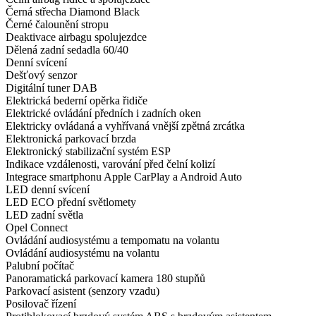
Černá střecha Diamond Black
Černé čalounění stropu
Deaktivace airbagu spolujezdce
Dělená zadní sedadla 60/40
Denní svícení
Dešťový senzor
Digitální tuner DAB
Elektrická bederní opěrka řidiče
Elektrické ovládání předních i zadních oken
Elektricky ovládaná a vyhřívaná vnější zpětná zrcátka
Elektronická parkovací brzda
Elektronický stabilizační systém ESP
Indikace vzdálenosti, varování před čelní kolizí
Integrace smartphonu Apple CarPlay a Android Auto
LED denní svícení
LED ECO přední světlomety
LED zadní světla
Opel Connect
Ovládání audiosystému a tempomatu na volantu
Ovládání audiosystému na volantu
Palubní počítač
Panoramatická parkovací kamera 180 stupňů
Parkovací asistent (senzory vzadu)
Posilovač řízení