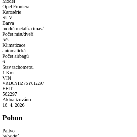
Model
Opel Frontera
Karosérie
SUV
Barva
modrá metalíza tmavá
Počet míst/dveří
5/5
Klimatizace
automatická
Počet airbagů
6
Stav tachometru
1 Km
VIN
VR1JCYHZ7SY612297
EFIT
562297
Aktualizováno
16. 4. 2026
Pohon
Palivo
hybridní