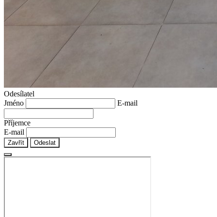
Odesílatel
Jméno
E-mail
Příjemce
E-mail
Zavřít
Odeslat