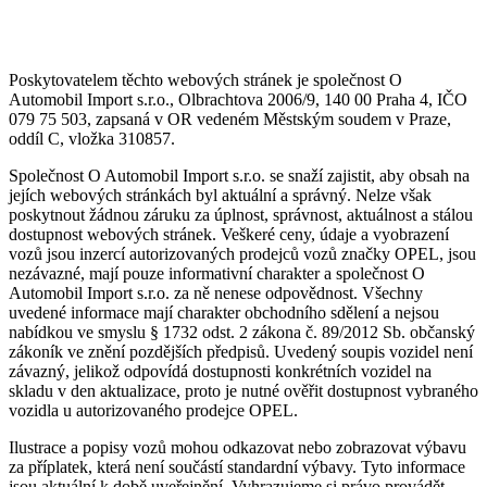
Poskytovatelem těchto webových stránek je společnost O
Automobil Import s.r.o., Olbrachtova 2006/9, 140 00 Praha 4, IČO
079 75 503, zapsaná v OR vedeném Městským soudem v Praze,
oddíl C, vložka 310857.
Společnost O Automobil Import s.r.o. se snaží zajistit, aby obsah na
jejích webových stránkách byl aktuální a správný. Nelze však
poskytnout žádnou záruku za úplnost, správnost, aktuálnost a stálou
dostupnost webových stránek. Veškeré ceny, údaje a vyobrazení
vozů jsou inzercí autorizovaných prodejců vozů značky OPEL, jsou
nezávazné, mají pouze informativní charakter a společnost O
Automobil Import s.r.o. za ně nenese odpovědnost. Všechny
uvedené informace mají charakter obchodního sdělení a nejsou
nabídkou ve smyslu § 1732 odst. 2 zákona č. 89/2012 Sb. občanský
zákoník ve znění pozdějších předpisů. Uvedený soupis vozidel není
závazný, jelikož odpovídá dostupnosti konkrétních vozidel na
skladu v den aktualizace, proto je nutné ověřit dostupnost vybraného
vozidla u autorizovaného prodejce OPEL.
Ilustrace a popisy vozů mohou odkazovat nebo zobrazovat výbavu
za příplatek, která není součástí standardní výbavy. Tyto informace
jsou aktuální k době uveřejnění. Vyhrazujeme si právo provádět