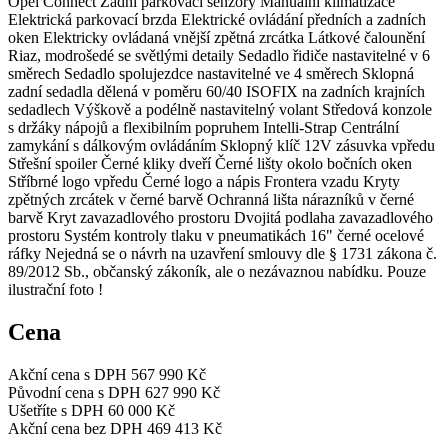
Opel Connect Zadní parkovací senzory Manuální klimatizace
Elektrická parkovací brzda Elektrické ovládání předních a zadních
oken Elektricky ovládaná vnější zpětná zrcátka Látkové čalounění
Riaz, modrošedé se světlými detaily Sedadlo řidiče nastavitelné v 6
směrech Sedadlo spolujezdce nastavitelné ve 4 směrech Sklopná
zadní sedadla dělená v poměru 60/40 ISOFIX na zadních krajních
sedadlech Výškově a podélně nastavitelný volant Středová konzole
s držáky nápojů a flexibilním popruhem Intelli-Strap Centrální
zamykání s dálkovým ovládáním Sklopný klíč 12V zásuvka vpředu
Střešní spoiler Černé kliky dveří Černé lišty okolo bočních oken
Stříbrné logo vpředu Černé logo a nápis Frontera vzadu Kryty
zpětných zrcátek v černé barvě Ochranná lišta nárazníků v černé
barvě Kryt zavazadlového prostoru Dvojitá podlaha zavazadlového
prostoru Systém kontroly tlaku v pneumatikách 16" černé ocelové
ráfky Nejedná se o návrh na uzavření smlouvy dle § 1731 zákona č.
89/2012 Sb., občanský zákoník, ale o nezávaznou nabídku. Pouze
ilustrační foto !
Cena
Akční cena s DPH
567 990 Kč
Původní cena s DPH
627 990 Kč
Ušetříte s DPH
60 000 Kč
Akční cena bez DPH
469 413 Kč