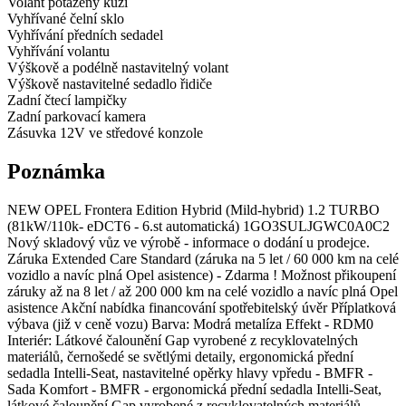
Volant potažený kůží
Vyhřívané čelní sklo
Vyhřívání předních sedadel
Vyhřívání volantu
Výškově a podélně nastavitelný volant
Výškově nastavitelné sedadlo řidiče
Zadní čtecí lampičky
Zadní parkovací kamera
Zásuvka 12V ve středové konzole
Poznámka
NEW OPEL Frontera Edition Hybrid (Mild-hybrid) 1.2 TURBO
(81kW/110k- eDCT6 - 6.st automatická) 1GO3SULJGWC0A0C2
Nový skladový vůz ve výrobě - informace o dodání u prodejce.
Záruka Extended Care Standard (záruka na 5 let / 60 000 km na celé
vozidlo a navíc plná Opel asistence) - Zdarma ! Možnost přikoupení
záruky až na 8 let / až 200 000 km na celé vozidlo a navíc plná Opel
asistence Akční nabídka financování spotřebitelský úvěr Příplatková
výbava (již v ceně vozu) Barva: Modrá metalíza Effekt - RDM0
Interiér: Látkové čalounění Gap vyrobené z recyklovatelných
materiálů, černošedé se světlými detaily, ergonomická přední
sedadla Intelli-Seat, nastavitelné opěrky hlavy vpředu - BMFR -
Sada Komfort - BMFR - ergonomická přední sedadla Intelli-Seat,
látkové čalounění Gap vyrobené z recyklovatelných materiálů,