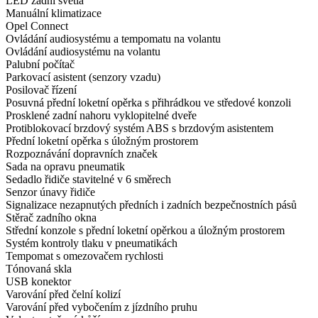
LED zadní světla
Manuální klimatizace
Opel Connect
Ovládání audiosystému a tempomatu na volantu
Ovládání audiosystému na volantu
Palubní počítač
Parkovací asistent (senzory vzadu)
Posilovač řízení
Posuvná přední loketní opěrka s přihrádkou ve středové konzoli
Prosklené zadní nahoru vyklopitelné dveře
Protiblokovací brzdový systém ABS s brzdovým asistentem
Přední loketní opěrka s úložným prostorem
Rozpoznávání dopravních značek
Sada na opravu pneumatik
Sedadlo řidiče stavitelné v 6 směrech
Senzor únavy řidiče
Signalizace nezapnutých předních i zadních bezpečnostních pásů
Stěrač zadního okna
Střední konzole s přední loketní opěrkou a úložným prostorem
Systém kontroly tlaku v pneumatikách
Tempomat s omezovačem rychlosti
Tónovaná skla
USB konektor
Varování před čelní kolizí
Varování před vybočením z jízdního pruhu