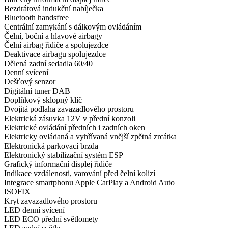
Bezdrátová indukční nabíječka
Bluetooth handsfree
Centrální zamykání s dálkovým ovládáním
Čelní, boční a hlavové airbagy
Čelní airbag řidiče a spolujezdce
Deaktivace airbagu spolujezdce
Dělená zadní sedadla 60/40
Denní svícení
Dešťový senzor
Digitální tuner DAB
Doplňkový sklopný klíč
Dvojitá podlaha zavazadlového prostoru
Elektrická zásuvka 12V v přední konzoli
Elektrické ovládání předních i zadních oken
Elektricky ovládaná a vyhřívaná vnější zpětná zrcátka
Elektronická parkovací brzda
Elektronický stabilizační systém ESP
Grafický informační displej řidiče
Indikace vzdálenosti, varování před čelní kolizí
Integrace smartphonu Apple CarPlay a Android Auto
ISOFIX
Kryt zavazadlového prostoru
LED denní svícení
LED ECO přední světlomety