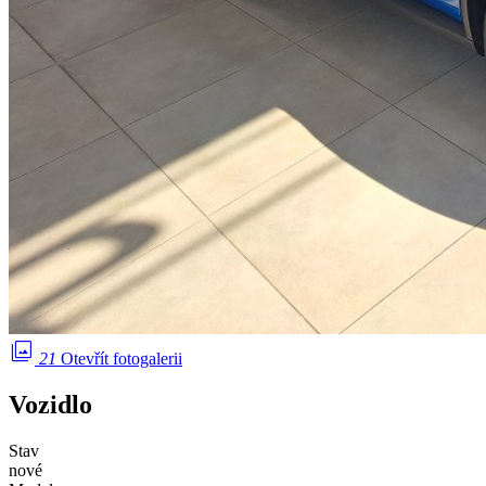
photo_library
21
Otevřít fotogalerii
Vozidlo
Stav
nové