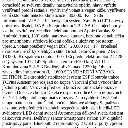
černošedé se světlými detaily, nastavitelné opěrky hlavy vpředu,
vyhřívaná přední sedadla, vyhřívaný volant z vegan kůže, vyhřívané
čelní sklo, automatická klimatizace - 30.000,- Kč - Sada
Infotainment - ZJA7 - 10" navigační systém Navi Pro (10" barevný
dotykový displej, DAB a 6 reproduktorů, 2 USB-C nabíjecí porty
vzadu, bezdrátové zrcadlení telefonu pomocí Apple Carplay &
Android Auto), 130° zadní parkovací kamera, bezdrátová nabíječka
pro smartphony, středová loketní opěrka s úložným prostorem
vpředu, volant potažený vegan kůží - 20.000 Kč - 17" broušené
dvoubarevné ráfky z lehkých slitin Groot, celoroční pneu -ZIAL -
18 000,- Kč spalovací motor 100 / 136 přední elektromotor 21 / 28
celý systém 107 / 145 Spotřeba a emise (l/100 km) WLTP -
Kombinovaná 5,2–5,3 Brzděný přívěs max. 1250 kg Objem
zavazadlového prostoru (l) : 1600 STANDARDNÍ VÝBAVA
EDITION: Elektronický stabilizační systém ESP Kontrola trakce
TCPlus Asistent pro rozjezd do kopce Varování před vybočením z
jízdního pruhu Varování před čelní kolizí Automatické nouzové
brzdění Detekce chodců Detekce ospalosti řidiče Čtení dopravních
značek Inteligentní tempomat s omezovačem rychlosti Ovládání
tempomatu na volantu Čelní, boční a hlavové airbagy Signalizace
nezapnutých předních i zadních bezpečnostních pásů Intelli-LED
světlomety LED denní svícení Automatická dálková světla Asistent
dálkových světel Dešťový senzor Smartphone station 10" digitální
přístrojový panel Bluetooth 2 reproduktory 2 USB-C porty vpředu