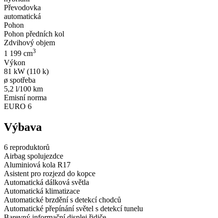
Převodovka
automatická
Pohon
Pohon předních kol
Zdvihový objem
3
1 199 cm
Výkon
81 kW (110 k)
ø spotřeba
5,2 l/100 km
Emisní norma
EURO 6
Výbava
6 reproduktorů
Airbag spolujezdce
Aluminiová kola R17
Asistent pro rozjezd do kopce
Automatická dálková světla
Automatická klimatizace
Automatické brzdění s detekcí chodců
Automatické přepínání světel s detekcí tunelu
Barevný informační displej řidiče