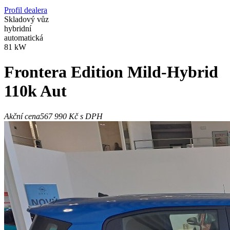
Profil dealera
Skladový vůz
hybridní
automatická
81 kW
Frontera
Edition Mild-Hybrid
110k Aut
Akční cena
567 990 Kč
s DPH