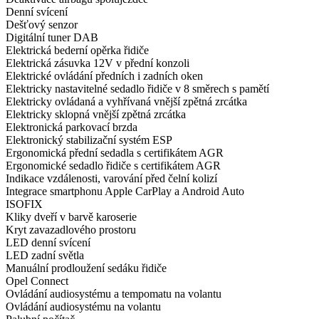
Denní svícení
Dešťový senzor
Digitální tuner DAB
Elektrická bederní opěrka řidiče
Elektrická zásuvka 12V v přední konzoli
Elektrické ovládání předních i zadních oken
Elektricky nastavitelné sedadlo řidiče v 8 směrech s pamětí
Elektricky ovládaná a vyhřívaná vnější zpětná zrcátka
Elektricky sklopná vnější zpětná zrcátka
Elektronická parkovací brzda
Elektronický stabilizační systém ESP
Ergonomická přední sedadla s certifikátem AGR
Ergonomické sedadlo řidiče s certifikátem AGR
Indikace vzdálenosti, varování před čelní kolizí
Integrace smartphonu Apple CarPlay a Android Auto
ISOFIX
Kliky dveří v barvě karoserie
Kryt zavazadlového prostoru
LED denní svícení
LED zadní světla
Manuální prodloužení sedáku řidiče
Opel Connect
Ovládání audiosystému a tempomatu na volantu
Ovládání audiosystému na volantu