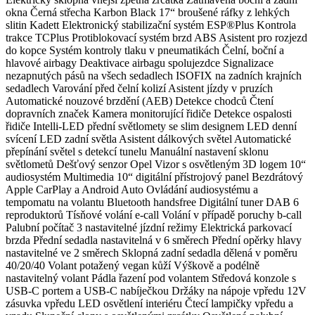
okna Černá střecha Karbon Black 17“ broušené ráfky z lehkých
slitin Kadett Elektronický stabilizační systém ESP®Plus Kontrola
trakce TCPlus Protiblokovací systém brzd ABS Asistent pro rozjezd
do kopce Systém kontroly tlaku v pneumatikách Čelní, boční a
hlavové airbagy Deaktivace airbagu spolujezdce Signalizace
nezapnutých pásů na všech sedadlech ISOFIX na zadních krajních
sedadlech Varování před čelní kolizí Asistent jízdy v pruzích
Automatické nouzové brzdění (AEB) Detekce chodců Čtení
dopravních značek Kamera monitorující řidiče Detekce ospalosti
řidiče Intelli-LED přední světlomety se slim designem LED denní
svícení LED zadní světla Asistent dálkových světel Automatické
přepínání světel s detekcí tunelu Manuální nastavení sklonu
světlometů Dešťový senzor Opel Vizor s osvětleným 3D logem 10“
audiosystém Multimedia 10“ digitální přístrojový panel Bezdrátový
Apple CarPlay a Android Auto Ovládání audiosystému a
tempomatu na volantu Bluetooth handsfree Digitální tuner DAB 6
reproduktorů Tísňové volání e-call Volání v případě poruchy b-call
Palubní počítač 3 nastavitelné jízdní režimy Elektrická parkovací
brzda Přední sedadla nastavitelná v 6 směrech Přední opěrky hlavy
nastavitelné ve 2 směrech Sklopná zadní sedadla dělená v poměru
40/20/40 Volant potažený vegan kůží Výškově a podélně
nastavitelný volant Pádla řazení pod volantem Středová konzole s
USB-C portem a USB-C nabíječkou Držáky na nápoje vpředu 12V
zásuvka vpředu LED osvětlení interiéru Čtecí lampičky vpředu a