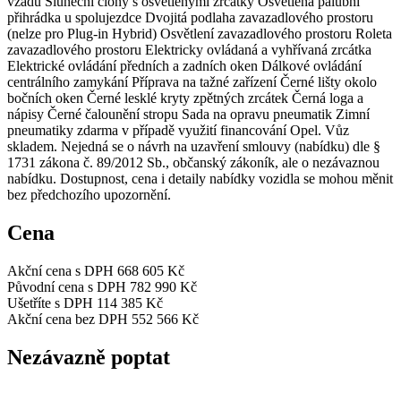
vzadu Sluneční clony s osvětlenými zrcátky Osvětlená palubní
přihrádka u spolujezdce Dvojitá podlaha zavazadlového prostoru
(nelze pro Plug-in Hybrid) Osvětlení zavazadlového prostoru Roleta
zavazadlového prostoru Elektricky ovládaná a vyhřívaná zrcátka
Elektrické ovládání předních a zadních oken Dálkové ovládání
centrálního zamykání Příprava na tažné zařízení Černé lišty okolo
bočních oken Černé lesklé kryty zpětných zrcátek Černá loga a
nápisy Černé čalounění stropu Sada na opravu pneumatik Zimní
pneumatiky zdarma v případě využití financování Opel. Vůz
skladem. Nejedná se o návrh na uzavření smlouvy (nabídku) dle §
1731 zákona č. 89/2012 Sb., občanský zákoník, ale o nezávaznou
nabídku. Dostupnost, cena i detaily nabídky vozidla se mohou měnit
bez předchozího upozornění.
Cena
Akční cena s DPH
668 605 Kč
Původní cena s DPH
782 990 Kč
Ušetříte s DPH
114 385 Kč
Akční cena bez DPH
552 566 Kč
Nezávazně poptat