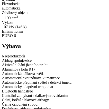
Převodovka
automatická
Zdvihový objem
3
1 199 cm
Výkon
107 kW (146 k)
Emisní norma
EURO 6
Výbava
6 reproduktorů
Airbag spolujezdce
Aktivní hlídání jízdního pruhu
Aluminiová kola R17
Automatická dálková světla
Automatická dvouzónová klimatizace
Automatické přepínání světel s detekcí tunelu
Automatický adaptivní tempomat
Bluetooth handsfree
Centrální zamykání s dálkovým ovládáním
Čelní, boční a hlavové airbagy
Černé čalounění stropu
Deaktivace airbagu spolujezdce