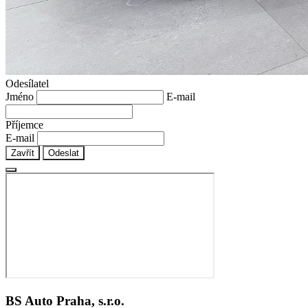
Odesílatel
Jméno
E-mail
Příjemce
E-mail
Zavřít
Odeslat
BS Auto Praha, s.r.o.