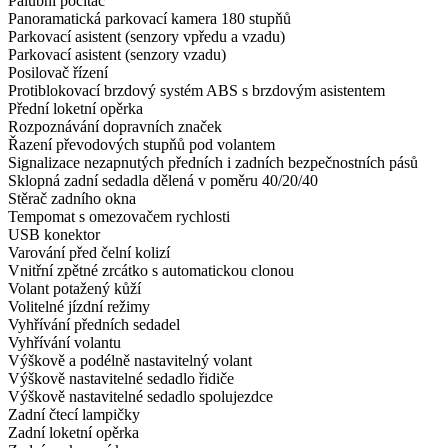
Palubní počítač
Panoramatická parkovací kamera 180 stupňů
Parkovací asistent (senzory vpředu a vzadu)
Parkovací asistent (senzory vzadu)
Posilovač řízení
Protiblokovací brzdový systém ABS s brzdovým asistentem
Přední loketní opěrka
Rozpoznávání dopravních značek
Řazení převodových stupňů pod volantem
Signalizace nezapnutých předních i zadních bezpečnostních pásů
Sklopná zadní sedadla dělená v poměru 40/20/40
Stěrač zadního okna
Tempomat s omezovačem rychlosti
USB konektor
Varování před čelní kolizí
Vnitřní zpětné zrcátko s automatickou clonou
Volant potažený kůží
Volitelné jízdní režimy
Vyhřívání předních sedadel
Vyhřívání volantu
Výškově a podélně nastavitelný volant
Výškově nastavitelné sedadlo řidiče
Výškově nastavitelné sedadlo spolujezdce
Zadní čtecí lampičky
Zadní loketní opěrka