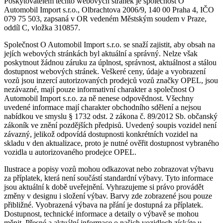
Poskytovatelem těchto webových stránek je společnost O
Automobil Import s.r.o., Olbrachtova 2006/9, 140 00 Praha 4, IČO
079 75 503, zapsaná v OR vedeném Městským soudem v Praze,
oddíl C, vložka 310857.
Společnost O Automobil Import s.r.o. se snaží zajistit, aby obsah na
jejích webových stránkách byl aktuální a správný. Nelze však
poskytnout žádnou záruku za úplnost, správnost, aktuálnost a stálou
dostupnost webových stránek. Veškeré ceny, údaje a vyobrazení
vozů jsou inzercí autorizovaných prodejců vozů značky OPEL, jsou
nezávazné, mají pouze informativní charakter a společnost O
Automobil Import s.r.o. za ně nenese odpovědnost. Všechny
uvedené informace mají charakter obchodního sdělení a nejsou
nabídkou ve smyslu § 1732 odst. 2 zákona č. 89/2012 Sb. občanský
zákoník ve znění pozdějších předpisů. Uvedený soupis vozidel není
závazný, jelikož odpovídá dostupnosti konkrétních vozidel na
skladu v den aktualizace, proto je nutné ověřit dostupnost vybraného
vozidla u autorizovaného prodejce OPEL.
Ilustrace a popisy vozů mohou odkazovat nebo zobrazovat výbavu
za příplatek, která není součástí standardní výbavy. Tyto informace
jsou aktuální k době uveřejnění. Vyhrazujeme si právo provádět
změny v designu i složení výbav. Barvy zde zobrazené jsou pouze
přibližné. Vyobrazená výbava na přání je dostupná za příplatek.
Dostupnost, technické informace a detaily o výbavě se mohou
měnit. Přesné a aktuální informace o našich vozidlech získáte u