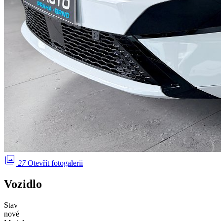
photo_library
27
Otevřít fotogalerii
Vozidlo
Stav
nové