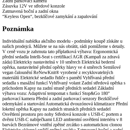
Zadní parkovací kamera
Zásuvka 12V ve středové konzole
Zatmavená boční a zadní okna
“Keyless Open“, bezklíčové zamykání a zapalování
Poznámka
Individuální nabídka akčního modelu - podmínky koupě získáte u
našich prodejců. Můžete se na nás obrátit, rádi pomůžeme s detaily.
V ceně vozu je zahrnuta tato příplatková výbava: Ergonomická
přední sedadla Intelli-Seat s certifikací AGR (Kampaň za zdravá
záda) Elektricky nastavitelná v 10 směrech Elektrická bederní
opěrka, nastavitelné přední opěrky hlavy ve 4 směrech Semišové
vegan čalounění ReNewKnit® vyrobené z recyklovatelných
materiálů Elektrické sedadlo řidiče s pamětí Vyhřívaná přední
sedadla s masážní funkcí Vyhřívaný volant Zadní středová opěrka s
průchodem Kapsy na zadní straně předních sedadel Základní
výbava vozu: Adaptivní tempomat s funkcí Stop&Go 180°
parkovací kamera Přední a zadní parkovací senzory Bezklíčové
odemykání a startování Automatická dvouzónová klimatizace Přední
loketní opěrka Kapsy na zadních stranách předních sedadel
Osvětlení prostoru pro nohy Středová konzole s USB-C portem a
dvěmi USB-C nabíječkami LED ambientní osvětlení interiéru v 8
barvách Bezrámové vnitřní zpětné zrcátko s automatickou clonou
Elektricky sklopná vnější zpětná zrcátka Zatmavená boční a zadní