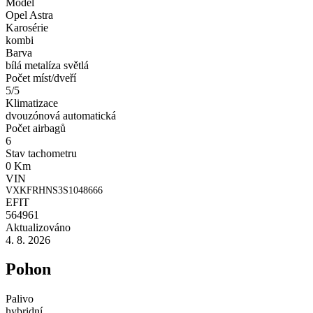
Model
Opel Astra
Karosérie
kombi
Barva
bílá metalíza světlá
Počet míst/dveří
5/5
Klimatizace
dvouzónová automatická
Počet airbagů
6
Stav tachometru
0 Km
VIN
VXKFRHNS3S1048666
EFIT
564961
Aktualizováno
4. 8. 2026
Pohon
Palivo
hybridní