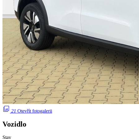
photo_library
21
Otevřít fotogalerii
Vozidlo
Stav