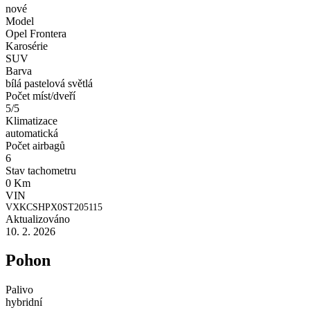
nové
Model
Opel Frontera
Karosérie
SUV
Barva
bílá pastelová světlá
Počet míst/dveří
5/5
Klimatizace
automatická
Počet airbagů
6
Stav tachometru
0 Km
VIN
VXKCSHPX0ST205115
Aktualizováno
10. 2. 2026
Pohon
Palivo
hybridní