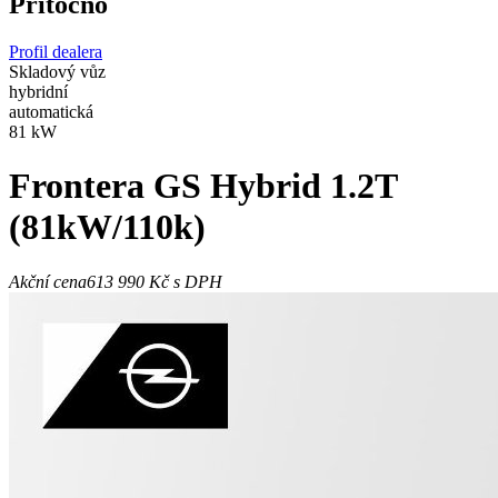
Přítočno
Profil dealera
Skladový vůz
hybridní
automatická
81 kW
Frontera
GS Hybrid 1.2T
(81kW/110k)
Akční cena
613 990 Kč
s DPH