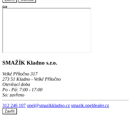
SMAŽÍK Kladno s.r.o.
Velké Přítočno 317
273 51 Kladno - Velké Přítočno
Otevírací doba
Po - Pá: 7:00 - 17:00
So: zavřeno
312 246 107
opel@smazikkladno.cz
smazik.opeldealer.cz
Zavřít