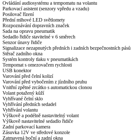
Ovládání audiosystému a tempomatu na volantu
Parkovací asistent (senzory vpředu a vzadu)
Posilovač řízení
Přední mlhové LED světlomety
Rozpoznávání dopravních značek
Sada na opravu pneumatik
Sedadlo řidiče stavitelné v 6 směrech
Senzor únavy řidiče
Signalizace nezapnutých předních i zadních bezpečnostních pásů
Stěrač zadního okna
Systém kontroly tlaku v pneumatikách
Tempomat s omezovačem rychlosti
USB konektor
Varování před čelní kolizí
Varování před vybočením z jízdního pruhu
Vnitřní zpětné zrcátko s automatickou clonou
Volant potažený kůží
Vyhřívané čelní sklo
Vyhřívání předních sedadel
Vyhřívání volantu
Výškově a podélně nastavitelný volant
Výškově nastavitelné sedadlo řidiče
Zadní parkovací kamera
Zásuvka 12V ve středové konzole
Zatmavená boční a zadní okna