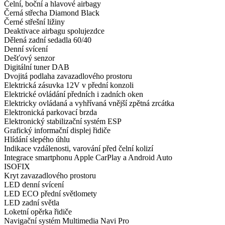
Čelní, boční a hlavové airbagy
Černá střecha Diamond Black
Černé střešní ližiny
Deaktivace airbagu spolujezdce
Dělená zadní sedadla 60/40
Denní svícení
Dešťový senzor
Digitální tuner DAB
Dvojitá podlaha zavazadlového prostoru
Elektrická zásuvka 12V v přední konzoli
Elektrické ovládání předních i zadních oken
Elektricky ovládaná a vyhřívaná vnější zpětná zrcátka
Elektronická parkovací brzda
Elektronický stabilizační systém ESP
Grafický informační displej řidiče
Hlídání slepého úhlu
Indikace vzdálenosti, varování před čelní kolizí
Integrace smartphonu Apple CarPlay a Android Auto
ISOFIX
Kryt zavazadlového prostoru
LED denní svícení
LED ECO přední světlomety
LED zadní světla
Loketní opěrka řidiče
Navigační systém Multimedia Navi Pro