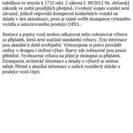
nabídkou ve smyslu § 1732 odst. 2 zákona č. 89/2012 Sb. občanský
zákoník ve znění pozdějších předpisů. Uvedený soupis vozidel není
závazný, jelikož odpovídá dostupnosti konkrétních vozidel na
skladu v den aktualizace, proto je nutné ověřit dostupnost vybraného
vozidla u autorizovaného prodejce OPEL.
Ilustrace a popisy vozů mohou odkazovat nebo zobrazovat výbavu
za příplatek, která není součástí standardní výbavy. Tyto informace
jsou aktuální k době uveřejnění. Vyhrazujeme si právo provádět
změny v designu i složení výbav. Barvy zde zobrazené jsou pouze
přibližné. Vyobrazená výbava na přání je dostupná za příplatek.
Dostupnost, technické informace a detaily o výbavě se mohou
měnit. Přesné a aktuální informace o našich vozidlech získáte u
prodejce vozů Opel.