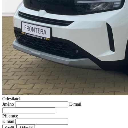
Odesílatel
Jméno
E-mail
Příjemce
E-mail
Zavřít
Odeslat