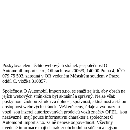
Poskytovatelem těchto webových stránek je společnost O
Automobil Import s.r.o., Olbrachtova 2006/9, 140 00 Praha 4, IČO
079 75 503, zapsaná v OR vedeném Městským soudem v Praze,
oddíl C, vložka 310857.
Společnost O Automobil Import s.r.o. se snaží zajistit, aby obsah na
jejích webových stránkách byl aktuální a správný. Nelze však
poskytnout žádnou záruku za úplnost, správnost, aktuálnost a stálou
dostupnost webových stránek. Veškeré ceny, údaje a vyobrazení
vozů jsou inzercí autorizovaných prodejců vozů značky OPEL, jsou
nezávazné, mají pouze informativní charakter a společnost O
Automobil Import s.r.o. za ně nenese odpovědnost. Všechny
uvedené informace mají charakter obchodního sdělení a nejsou