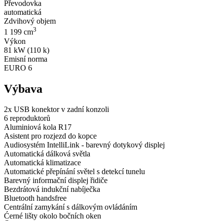
Převodovka
automatická
Zdvihový objem
3
1 199 cm
Výkon
81 kW (110 k)
Emisní norma
EURO 6
Výbava
2x USB konektor v zadní konzoli
6 reproduktorů
Aluminiová kola R17
Asistent pro rozjezd do kopce
Audiosystém IntelliLink - barevný dotykový displej
Automatická dálková světla
Automatická klimatizace
Automatické přepínání světel s detekcí tunelu
Barevný informační displej řidiče
Bezdrátová indukční nabíječka
Bluetooth handsfree
Centrální zamykání s dálkovým ovládáním
Ćerné lišty okolo bočních oken