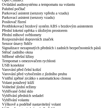
Opel Connect
Ovládání audiosystému a tempomatu na volantu
Palubní počítač
Parkovací asistent (senzory vpředu a vzadu)
Parkovací asistent (senzory vzadu)
Posilovač řízení
Protiblokovací brzdový systém ABS s brzdovým asistentem
Přední loketní opěrka s úložným prostorem
Přední mlhové světlomety
Rozpoznávání dopravních značek
Senzor únavy řidiče
Signalizace nezapnutých předních i zadních bezpečnostních pásů
Stěrač zadního okna
Stříbrné střešní ližiny
Tempomat s omezovačem rychlosti
USB konektor
Varování před čelní kolizí
Varování před vybočením z jízdního pruhu
Vnitřní zpětné zrcátko s automatickou clonou
Volant potažený kůží
Volitelné jízdní režimy
Vyhřívané čelní sklo
Vyhřívání předních sedadel
Vyhřívání volantu
Výškově a podélně nastavitelný volant