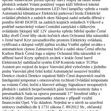
předních sedadel Volant potažený vegan kůží Středová loketní
opěrka s odkládacím prostorem LED čtecí lampičky vpředu a vzadu
Automatická klimatizace Elektrická parkovací brzda Elektrické
ovládání předních a zadních oken Sklopná zadní sedadla dělená v
poměru 60/40 ISOFIX na zadních krajních sedadlech Výškově a
podélně nastavitelný volant Centrální zamykání s dálkovým
ovládáním Sklopný klíč 12V zásuvka vpředu Střešní spoiler Černé
kliky dveří Černé lišty okolo bočních oken Ochranná lišta nárazníků
v černé barvě Kryt zavazadlového prostoru Elektricky ovládaná,
vyhřívaná a sklopná vnější zpětná zrcátka Vnitřní zpětné zrcátko s
automatickou clonou Zatmavená boční a zadní okna Černá střecha
Karbon Black Černá loga a nápisy Ochranná lišta nárazníků ve
stříbrné barvě Kryty zpětných zrcátek v leskle černé barvě
Elektronický stabilizační systém ESP Kontrola trakce TCPlus
Asistent pro rozjezd do kopce Varování před vybočením z jízdního
pruhu Varování před čelní kolizí Automatické nouzové brzdění
Detekce chodců Detekce ospalosti řidiče Čtení dopravních značek
Inteligentní tempomat s omezovačem rychlosti Ovládání tempomatu
na volantu Čelní, boční a hlavové airbagy Signalizace nezapnutých
předních i zadních bezpečnostních pásů Systém kontroly tlaku v
pneumatikách Sada na opravu pneumatik 17" broušené ráfky z
lehkých slitin Zimní pneumatiky zdarma v případě využití
financování Opel. Vůz skladem. Nejedná se o návrh na uzavření
smlouvy (nabídku) dle § 1731 zákona č. 89/2012 Sb., občanský