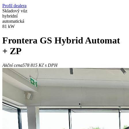
Profil dealera
Skladový vůz
hybridní
automatická
81 kW
Frontera
GS Hybrid Automat
+ ZP
Akční cena
578 815 Kč
s DPH