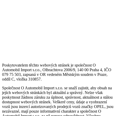
Poskytovatelem těchto webových stránek je společnost O
Automobil Import s.r.o., Olbrachtova 2006/9, 140 00 Praha 4, IČO
079 75 503, zapsaná v OR vedeném Městským soudem v Praze,
oddíl C, vložka 310857.
Společnost O Automobil Import s.r.o. se snaží zajistit, aby obsah na
jejích webových stránkách byl aktuální a správný. Nelze však
poskytnout žádnou záruku za úplnost, správnost, aktuálnost a stálou
dostupnost webových stránek. Veškeré ceny, údaje a vyobrazení
vozů jsou inzercí autorizovaných prodejců vozů značky OPEL, jsou
nezávazné, mají pouze informativní charakter a společnost O
Automobil Import s.r.o. za ně nenese odpovědnost. Všechny