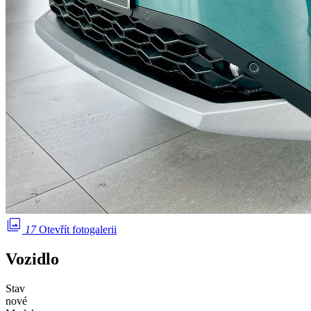
photo_library
17
Otevřít fotogalerii
Vozidlo
Stav
nové