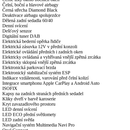
Čelní, boční a hlavové airbagy
Černá střecha Diamond Black
Deaktivace airbagu spolujezdce
Dělená zadní sedadla 60/40
Denní svícení
Dešťový senzor
Digitální tuner DAB
Elektrická bederní opěrka řidiče
Elektrická zásuvka 12V v přední konzoli
Elektrické ovládání předních i zadních oken
Elektricky ovládaná a vyhřívaná vnější zpětná zrcátka
Elektricky sklopná vnější zpětná zrcátka
Elektronická parkovací brzda
Elektronický stabilizační systém ESP
Indikace vzdálenosti, varování před čelní kolizí
Integrace smartphonu Apple CarPlay a Android Auto
ISOFIX
Kapsy na zadních stranách předních sedadel
Kliky dveří v barvě karoserie
Kryt zavazadlového prostoru
LED denní svícení
LED ECO přední světlomety
LED zadní světla
Navigační systém Multimedia Navi Pro