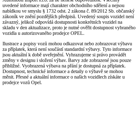
uvedené informace mají charakter obchodního sdělení a nejsou
nabídkou ve smyslu § 1732 odst. 2 zákona č. 89/2012 Sb. občanský
zákoník ve znění pozdějších předpisů. Uvedený soupis vozidel není
závazný, jelikož odpovídá dostupnosti konkrétních vozidel na
skladu v den aktualizace, proto je nutné ověřit dostupnost vybraného
vozidla u autorizovaného prodejce OPEL.
Ilustrace a popisy vozů mohou odkazovat nebo zobrazovat výbavu
za příplatek, která není součástí standardní výbavy. Tyto informace
jsou aktuální k době uveřejnění. Vyhrazujeme si právo provádět
změny v designu i složení výbav. Barvy zde zobrazené jsou pouze
přibližné. Vyobrazená výbava na přání je dostupná za příplatek.
Dostupnost, technické informace a detaily o výbavě se mohou
měnit. Přesné a aktuální informace o našich vozidlech získáte u
prodejce vozů Opel.