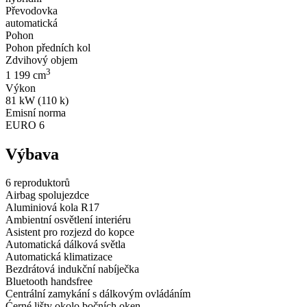
Převodovka
automatická
Pohon
Pohon předních kol
Zdvihový objem
3
1 199 cm
Výkon
81 kW (110 k)
Emisní norma
EURO 6
Výbava
6 reproduktorů
Airbag spolujezdce
Aluminiová kola R17
Ambientní osvětlení interiéru
Asistent pro rozjezd do kopce
Automatická dálková světla
Automatická klimatizace
Bezdrátová indukční nabíječka
Bluetooth handsfree
Centrální zamykání s dálkovým ovládáním
Ćerné lišty okolo bočních oken