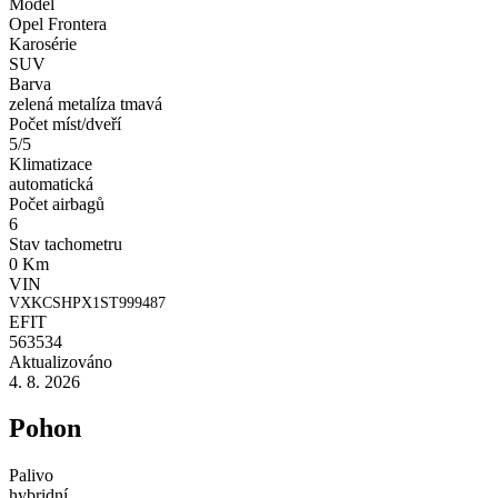
Model
Opel Frontera
Karosérie
SUV
Barva
zelená metalíza tmavá
Počet míst/dveří
5/5
Klimatizace
automatická
Počet airbagů
6
Stav tachometru
0 Km
VIN
VXKCSHPX1ST999487
EFIT
563534
Aktualizováno
4. 8. 2026
Pohon
Palivo
hybridní