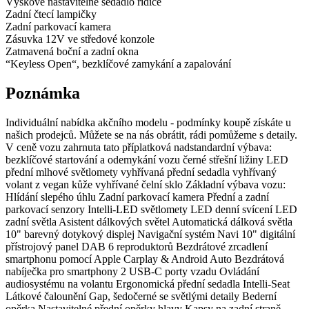
Výškově nastavitelné sedadlo řidiče
Zadní čtecí lampičky
Zadní parkovací kamera
Zásuvka 12V ve středové konzole
Zatmavená boční a zadní okna
“Keyless Open“, bezklíčové zamykání a zapalování
Poznámka
Individuální nabídka akčního modelu - podmínky koupě získáte u
našich prodejců. Můžete se na nás obrátit, rádi pomůžeme s detaily.
V ceně vozu zahrnuta tato příplatková nadstandardní výbava:
bezklíčové startování a odemykání vozu černé střešní ližiny LED
přední mlhové světlomety vyhřívaná přední sedadla vyhřívaný
volant z vegan kůže vyhřívané čelní sklo Základní výbava vozu:
Hlídání slepého úhlu Zadní parkovací kamera Přední a zadní
parkovací senzory Intelli-LED světlomety LED denní svícení LED
zadní světla Asistent dálkových světel Automatická dálková světla
10" barevný dotykový displej Navigační systém Navi 10" digitální
přístrojový panel DAB 6 reproduktorů Bezdrátové zrcadlení
smartphonu pomocí Apple Carplay & Android Auto Bezdrátová
nabíječka pro smartphony 2 USB-C porty vzadu Ovládání
audiosystému na volantu Ergonomická přední sedadla Intelli-Seat
Látkové čalounění Gap, šedočerné se světlými detaily Bederní
opěrka Nastavitelné přední opěrky hlavy Kapsy na zadní straně