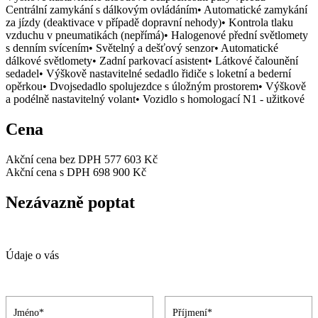
Centrální zamykání s dálkovým ovládáním• Automatické zamykání
za jízdy (deaktivace v případě dopravní nehody)• Kontrola tlaku
vzduchu v pneumatikách (nepřímá)• Halogenové přední světlomety
s denním svícením• Světelný a dešťový senzor• Automatické
dálkové světlomety• Zadní parkovací asistent• Látkové čalounění
sedadel• Výškově nastavitelné sedadlo řidiče s loketní a bederní
opěrkou• Dvojsedadlo spolujezdce s úložným prostorem• Výškově
a podélně nastavitelný volant• Vozidlo s homologací N1 - užitkové
Cena
Akční cena bez DPH
577 603 Kč
Akční cena s DPH
698 900 Kč
Nezávazně poptat
Údaje o vás