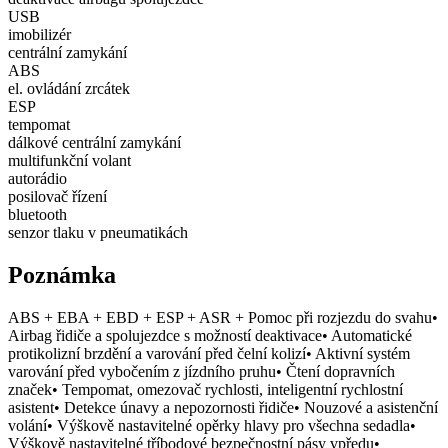
USB
imobilizér
centrální zamykání
ABS
el. ovládání zrcátek
ESP
tempomat
dálkové centrální zamykání
multifunkční volant
autorádio
posilovač řízení
bluetooth
senzor tlaku v pneumatikách
Poznámka
ABS + EBA + EBD + ESP + ASR + Pomoc při rozjezdu do svahu•
Airbag řidiče a spolujezdce s možností deaktivace• Automatické
protikolizní brzdění a varování před čelní kolizí• Aktivní systém
varování před vybočením z jízdního pruhu• Čtení dopravních
značek• Tempomat, omezovač rychlosti, inteligentní rychlostní
asistent• Detekce únavy a nepozornosti řidiče• Nouzové a asistenční
volání• Výškově nastavitelné opěrky hlavy pro všechna sedadla•
Výškově nastavitelné tříbodové bezpečnostní pásy vpředu•