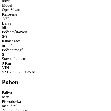
nové
Model
Opel Vivaro
Karosérie
skříň
Barva
bílá
Počet míst/dveří
6/5
Klimatizace
manuální
Počet airbagů
6
Stav tachometru
0 Km
VIN
VXEVPFC39SU385046
Pohon
Palivo
nafta
Převodovka
manuální
Zdvihový objem