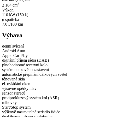
3
2 184 cm
Výkon
110 kW (150 k)
ø spotřeba
7,0 l/100 km
Výbava
denní svícení
Android Auto
Apple Car Play
digitální příjem rádia (DAB)
plnohodnotné rezervní kolo
systém nouzového zastavení
automatické přepínání dálkových světel
tónovaná skla
el. ovládání oken
výsuvné opěrky hlav
senzor stěračů
protiprokluzový systém kol (ASR)
mlhovky
Start/Stop systém
výškově nastavitelné sedadlo řidiče
deaktivace airbagu spolujezdce