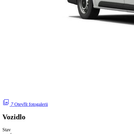
photo_library
7
Otevřít fotogalerii
Vozidlo
Stav