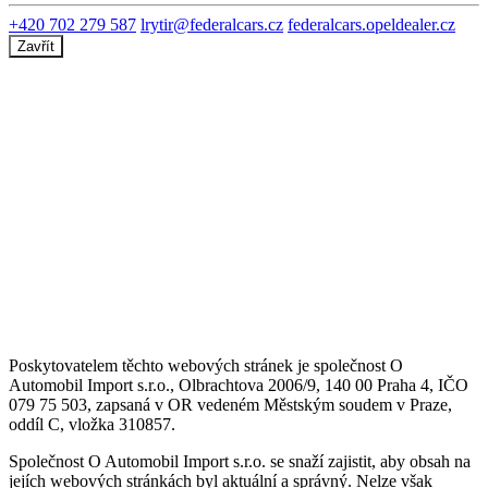
+420 702 279 587
lrytir@federalcars.cz
federalcars.opeldealer.cz
Zavřít
Poskytovatelem těchto webových stránek je společnost O
Automobil Import s.r.o., Olbrachtova 2006/9, 140 00 Praha 4, IČO
079 75 503, zapsaná v OR vedeném Městským soudem v Praze,
oddíl C, vložka 310857.
Společnost O Automobil Import s.r.o. se snaží zajistit, aby obsah na
jejích webových stránkách byl aktuální a správný. Nelze však