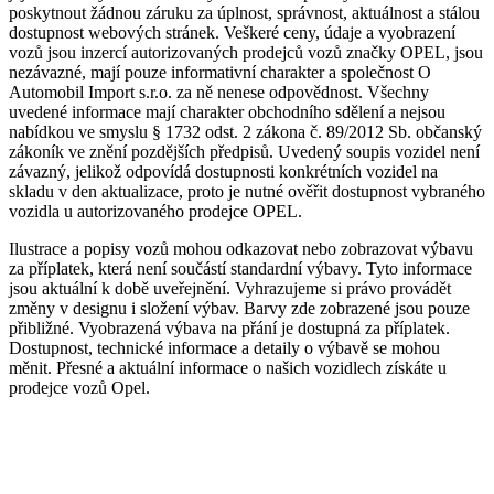
poskytnout žádnou záruku za úplnost, správnost, aktuálnost a stálou
dostupnost webových stránek. Veškeré ceny, údaje a vyobrazení
vozů jsou inzercí autorizovaných prodejců vozů značky OPEL, jsou
nezávazné, mají pouze informativní charakter a společnost O
Automobil Import s.r.o. za ně nenese odpovědnost. Všechny
uvedené informace mají charakter obchodního sdělení a nejsou
nabídkou ve smyslu § 1732 odst. 2 zákona č. 89/2012 Sb. občanský
zákoník ve znění pozdějších předpisů. Uvedený soupis vozidel není
závazný, jelikož odpovídá dostupnosti konkrétních vozidel na
skladu v den aktualizace, proto je nutné ověřit dostupnost vybraného
vozidla u autorizovaného prodejce OPEL.
Ilustrace a popisy vozů mohou odkazovat nebo zobrazovat výbavu
za příplatek, která není součástí standardní výbavy. Tyto informace
jsou aktuální k době uveřejnění. Vyhrazujeme si právo provádět
změny v designu i složení výbav. Barvy zde zobrazené jsou pouze
přibližné. Vyobrazená výbava na přání je dostupná za příplatek.
Dostupnost, technické informace a detaily o výbavě se mohou
měnit. Přesné a aktuální informace o našich vozidlech získáte u
prodejce vozů Opel.