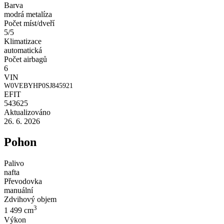
Barva
modrá metalíza
Počet míst/dveří
5/5
Klimatizace
automatická
Počet airbagů
6
VIN
W0VEBYHP0SJ845921
EFIT
543625
Aktualizováno
26. 6. 2026
Pohon
Palivo
nafta
Převodovka
manuální
Zdvihový objem
3
1 499 cm
Výkon