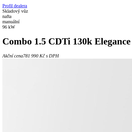
Profil dealera
Skladový vůz
nafta
manuální
96 kW
Combo
1.5 CDTi 130k Elegance
Akční cena
781 990 Kč
s DPH