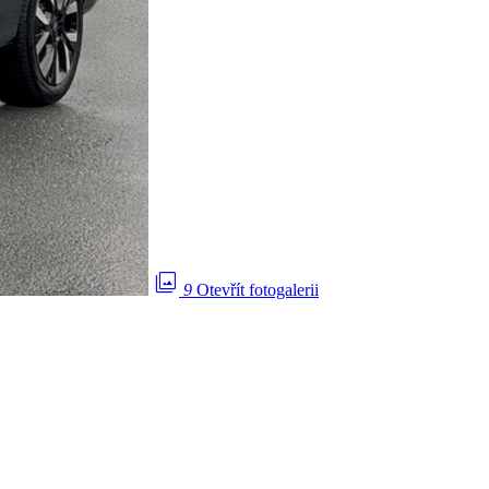
photo_library
9
Otevřít fotogalerii