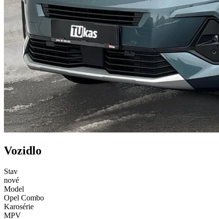
Vozidlo
Stav
nové
Model
Opel Combo
Karosérie
MPV