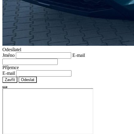
Odesílatel
Jméno
E-mail
Příjemce
E-mail
Zavřít
Odeslat