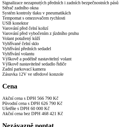
Signalizace nezapnutých předních i zadních bezpečnostních pásů
Stěrač zadního okna
Systém kontroly tlaku v pneumatikách
Tempomat s omezovačem rychlosti
USB konektor
Varování před čelní kolizí
Varování před vybočením z jízdního pruhu
Volant potažený kůží
Vyhřívané čelní sklo
Vyhřívání předních sedadel
Vyhřívání volantu
Výškově a podélně nastavitelný volant
Výškově nastavitelné sedadlo řidiče
Zadní parkovací kamera
Zásuvka 12V ve středové konzole
Cena
Akční cena s DPH
566 790 Kč
Původní cena s DPH
626 790 Kč
Ušetříte s DPH
60 000 Kč
Akční cena bez DPH
468 421 Kč
Nezávazně poptat