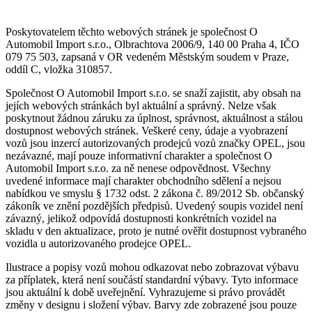
Poskytovatelem těchto webových stránek je společnost O
Automobil Import s.r.o., Olbrachtova 2006/9, 140 00 Praha 4, IČO
079 75 503, zapsaná v OR vedeném Městským soudem v Praze,
oddíl C, vložka 310857.
Společnost O Automobil Import s.r.o. se snaží zajistit, aby obsah na
jejích webových stránkách byl aktuální a správný. Nelze však
poskytnout žádnou záruku za úplnost, správnost, aktuálnost a stálou
dostupnost webových stránek. Veškeré ceny, údaje a vyobrazení
vozů jsou inzercí autorizovaných prodejců vozů značky OPEL, jsou
nezávazné, mají pouze informativní charakter a společnost O
Automobil Import s.r.o. za ně nenese odpovědnost. Všechny
uvedené informace mají charakter obchodního sdělení a nejsou
nabídkou ve smyslu § 1732 odst. 2 zákona č. 89/2012 Sb. občanský
zákoník ve znění pozdějších předpisů. Uvedený soupis vozidel není
závazný, jelikož odpovídá dostupnosti konkrétních vozidel na
skladu v den aktualizace, proto je nutné ověřit dostupnost vybraného
vozidla u autorizovaného prodejce OPEL.
Ilustrace a popisy vozů mohou odkazovat nebo zobrazovat výbavu
za příplatek, která není součástí standardní výbavy. Tyto informace
jsou aktuální k době uveřejnění. Vyhrazujeme si právo provádět
změny v designu i složení výbav. Barvy zde zobrazené jsou pouze