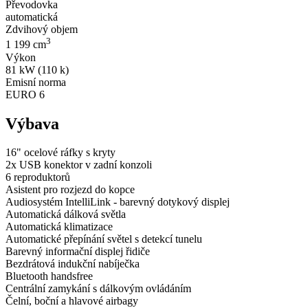
Převodovka
automatická
Zdvihový objem
3
1 199 cm
Výkon
81 kW (110 k)
Emisní norma
EURO 6
Výbava
16" ocelové ráfky s kryty
2x USB konektor v zadní konzoli
6 reproduktorů
Asistent pro rozjezd do kopce
Audiosystém IntelliLink - barevný dotykový displej
Automatická dálková světla
Automatická klimatizace
Automatické přepínání světel s detekcí tunelu
Barevný informační displej řidiče
Bezdrátová indukční nabíječka
Bluetooth handsfree
Centrální zamykání s dálkovým ovládáním
Čelní, boční a hlavové airbagy