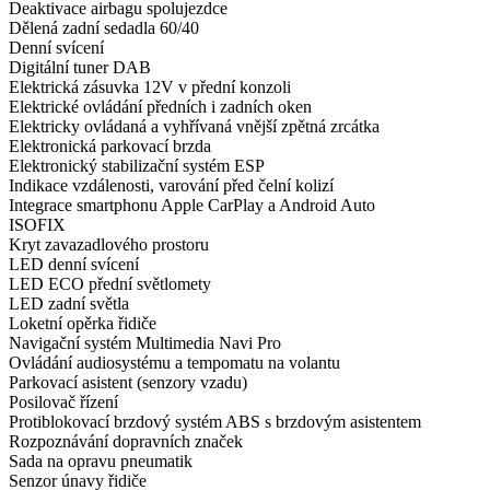
Deaktivace airbagu spolujezdce
Dělená zadní sedadla 60/40
Denní svícení
Digitální tuner DAB
Elektrická zásuvka 12V v přední konzoli
Elektrické ovládání předních i zadních oken
Elektricky ovládaná a vyhřívaná vnější zpětná zrcátka
Elektronická parkovací brzda
Elektronický stabilizační systém ESP
Indikace vzdálenosti, varování před čelní kolizí
Integrace smartphonu Apple CarPlay a Android Auto
ISOFIX
Kryt zavazadlového prostoru
LED denní svícení
LED ECO přední světlomety
LED zadní světla
Loketní opěrka řidiče
Navigační systém Multimedia Navi Pro
Ovládání audiosystému a tempomatu na volantu
Parkovací asistent (senzory vzadu)
Posilovač řízení
Protiblokovací brzdový systém ABS s brzdovým asistentem
Rozpoznávání dopravních značek
Sada na opravu pneumatik
Senzor únavy řidiče