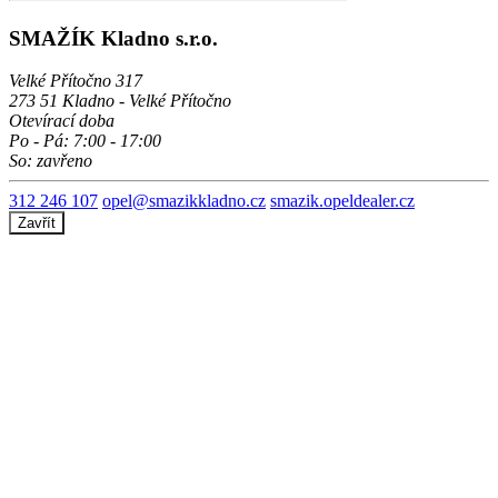
SMAŽÍK Kladno s.r.o.
Velké Přítočno 317
273 51 Kladno - Velké Přítočno
Otevírací doba
Po - Pá: 7:00 - 17:00
So: zavřeno
312 246 107
opel@smazikkladno.cz
smazik.opeldealer.cz
Zavřít