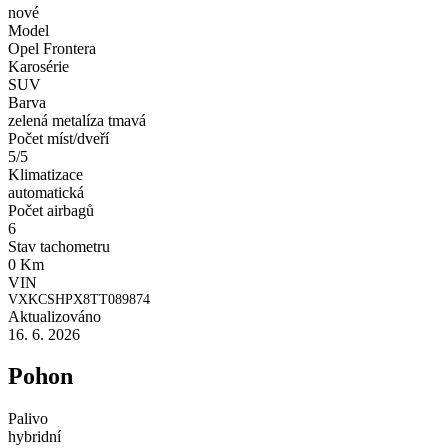
nové
Model
Opel Frontera
Karosérie
SUV
Barva
zelená metalíza tmavá
Počet míst/dveří
5/5
Klimatizace
automatická
Počet airbagů
6
Stav tachometru
0 Km
VIN
VXKCSHPX8TT089874
Aktualizováno
16. 6. 2026
Pohon
Palivo
hybridní