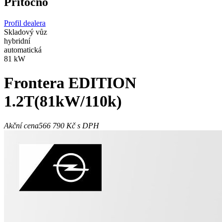
Přítočno
Profil dealera
Skladový vůz
hybridní
automatická
81 kW
Frontera
EDITION
1.2T(81kW/110k)
Akční cena
566 790 Kč
s DPH