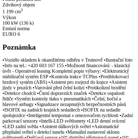
Zdvihový objem
3
1 199 cm
Výkon
100 kW (136 k)
Emisní norma
EURO 6
Poznámka
•Vozidlo skladem k okamžitému odběru v Trutnově •Ilustrační foto
•Info na tel.: +420 603 167 155 •Možnosti financování: - klasický
úvěr - Operativní leasing Kompletní popis výbavy: •Elektronický
stabilizační systém ESP •Kontrola trakce TCPlus •Protiblokovací
brzdový systém (ABS) •Asistent pro rozjezd do kopce •Asistent
jízdy v pruzích •Varování před čelní kolizí •Protikolizní brzdění
•Detekce chodců •Čtení dopravních značek •Detekce ospalosti
řidiče •Systém kontroly tlaku v pneumatikách •Čelní, boční a
hlavové airbagy •Signalizace nezapnutých bezpečnostních pásů
•ISOFIX na zadních krajních sedadlech •ISOFIX na sedadle
spolujezdce •Inteligentní tempomat s omezovačem rychlosti •Zadní
parkovací senzory •Intelli-LED světlomety •LED denní svícení
•LED zadní světla •Asistent dálkových světel •Automatické
přepínání světel s detekcí tunelu •Manuální nastavení sklonu
světlometů •Dešťový senzor •10“ digitální přístrojový panel •10“