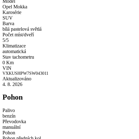
Model
Opel Mokka
Karosérie
SUV
Barva
bílá pastelová světlá
Počet míst/dveří
5/5
Klimatizace
automatická
Stav tachometru
0 Km
VIN
VXKUSHPW7SW043011
Aktualizováno
4. 8. 2026
Pohon
Palivo
benzín
Převodovka
manuální
Pohon
Pohon předních kol