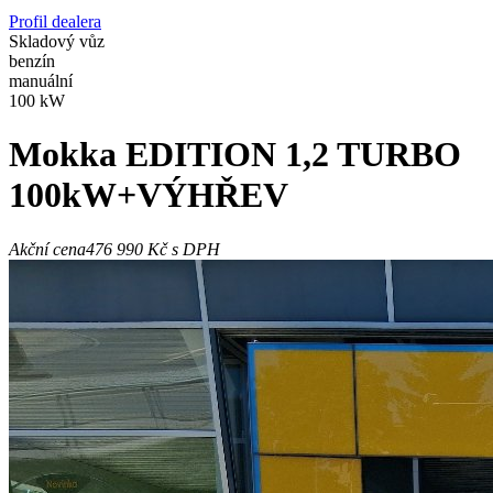
Profil dealera
Skladový vůz
benzín
manuální
100 kW
Mokka
EDITION 1,2 TURBO
100kW+VÝHŘEV
Akční cena
476 990 Kč
s DPH