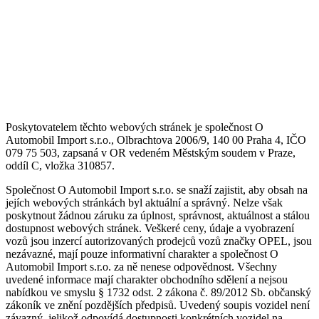
Poskytovatelem těchto webových stránek je společnost O
Automobil Import s.r.o., Olbrachtova 2006/9, 140 00 Praha 4, IČO
079 75 503, zapsaná v OR vedeném Městským soudem v Praze,
oddíl C, vložka 310857.
Společnost O Automobil Import s.r.o. se snaží zajistit, aby obsah na
jejích webových stránkách byl aktuální a správný. Nelze však
poskytnout žádnou záruku za úplnost, správnost, aktuálnost a stálou
dostupnost webových stránek. Veškeré ceny, údaje a vyobrazení
vozů jsou inzercí autorizovaných prodejců vozů značky OPEL, jsou
nezávazné, mají pouze informativní charakter a společnost O
Automobil Import s.r.o. za ně nenese odpovědnost. Všechny
uvedené informace mají charakter obchodního sdělení a nejsou
nabídkou ve smyslu § 1732 odst. 2 zákona č. 89/2012 Sb. občanský
zákoník ve znění pozdějších předpisů. Uvedený soupis vozidel není
závazný, jelikož odpovídá dostupnosti konkrétních vozidel na