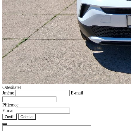
Odesílatel
Jméno
E-mail
Příjemce
E-mail
Zavřít
Odeslat