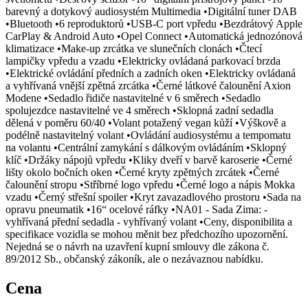
barevný a dotykový audiosystém Multimedia •Digitální tuner DAB
•Bluetooth •6 reproduktorů •USB-C port vpředu •Bezdrátový Apple
CarPlay & Android Auto •Opel Connect •Automatická jednozónová
klimatizace •Make-up zrcátka ve slunečních clonách •Čtecí
lampičky vpředu a vzadu •Elektricky ovládaná parkovací brzda
•Elektrické ovládání předních a zadních oken •Elektricky ovládaná
a vyhřívaná vnější zpětná zrcátka •Černé látkové čalounění Axion
Modene •Sedadlo řidiče nastavitelné v 6 směrech •Sedadlo
spolujezdce nastavitelné ve 4 směrech •Sklopná zadní sedadla
dělená v poměru 60/40 •Volant potažený vegan kůží •Výškově a
podélně nastavitelný volant •Ovládání audiosystému a tempomatu
na volantu •Centrální zamykání s dálkovým ovládáním •Sklopný
klíč •Držáky nápojů vpředu •Kliky dveří v barvě karoserie •Černé
lišty okolo bočních oken •Černé kryty zpětných zrcátek •Černé
čalounění stropu •Stříbrné logo vpředu •Černé logo a nápis Mokka
vzadu •Černý střešní spoiler •Kryt zavazadlového prostoru •Sada na
opravu pneumatik •16“ ocelové ráfky •NA01 - Sada Zima: -
vyhřívaná přední sedadla - vyhřívaný volant •Ceny, disponibilita a
specifikace vozidla se mohou měnit bez předchozího upozornění.
Nejedná se o návrh na uzavření kupní smlouvy dle zákona č.
89/2012 Sb., občanský zákoník, ale o nezávaznou nabídku.
Cena