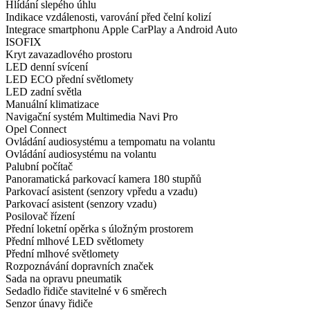
Hlídání slepého úhlu
Indikace vzdálenosti, varování před čelní kolizí
Integrace smartphonu Apple CarPlay a Android Auto
ISOFIX
Kryt zavazadlového prostoru
LED denní svícení
LED ECO přední světlomety
LED zadní světla
Manuální klimatizace
Navigační systém Multimedia Navi Pro
Opel Connect
Ovládání audiosystému a tempomatu na volantu
Ovládání audiosystému na volantu
Palubní počítač
Panoramatická parkovací kamera 180 stupňů
Parkovací asistent (senzory vpředu a vzadu)
Parkovací asistent (senzory vzadu)
Posilovač řízení
Přední loketní opěrka s úložným prostorem
Přední mlhové LED světlomety
Přední mlhové světlomety
Rozpoznávání dopravních značek
Sada na opravu pneumatik
Sedadlo řidiče stavitelné v 6 směrech
Senzor únavy řidiče