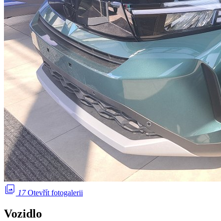
photo_library
17
Otevřít fotogalerii
Vozidlo