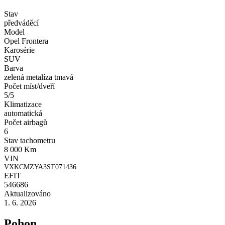
Stav
předváděcí
Model
Opel Frontera
Karosérie
SUV
Barva
zelená metalíza tmavá
Počet míst/dveří
5/5
Klimatizace
automatická
Počet airbagů
6
Stav tachometru
8 000 Km
VIN
VXKCMZYA3ST071436
EFIT
546686
Aktualizováno
1. 6. 2026
Pohon