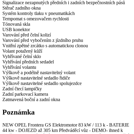
Signalizace nezapnutých předních i zadních bezpečnostních pásů
Stěrač zadního okna
Systém kontroly tlaku v pneumatikách
Tempomat s omezovačem rychlosti
Tónovaná skla
USB konektor
Varování před čelní kolizí
Varování před vybočením z jízdního pruhu
Vnitřní zpětné zrcátko s automatickou clonou
Volant potažený kůží
Vyhřívané čelní sklo
Vyhřívání předních sedadel
Vyhřívání volantu
Výškově a podélně nastavitelný volant
Výškově nastavitelné sedadlo řidiče
Výškově nastavitelné sedadlo spolujezdce
Zadní čtecí lampičky
Zadní parkovací kamera
Zatmavená boční a zadní okna
Poznámka
NEW OPEL Frontera GS Elektromotor 83 kW / 113 k - BATERIE
44 kw - DOJEZD až 305 km Předváděcí vůz - DEMO- ihned k