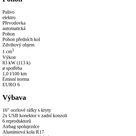
Palivo
elektro
Převodovka
automatická
Pohon
Pohon předních kol
Zdvihový objem
3
1 cm
Výkon
83 kW (113 k)
ø spotřeba
1,0 l/100 km
Emisní norma
EURO 6
Výbava
16" ocelové ráfky s kryty
2x USB konektor v zadní konzoli
6 reproduktorů
Airbag spolujezdce
Aluminiová kola R17