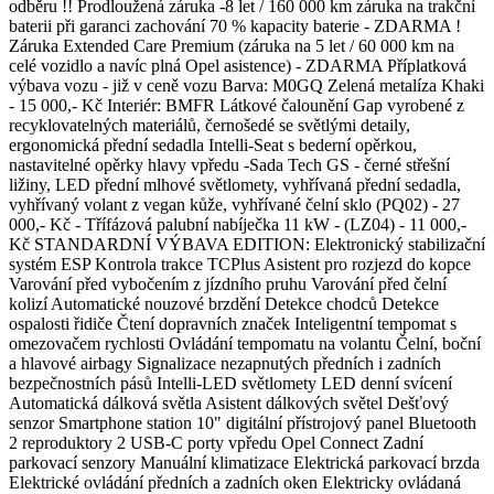
odběru !! Prodloužená záruka -8 let / 160 000 km záruka na trakční
baterii při garanci zachování 70 % kapacity baterie - ZDARMA !
Záruka Extended Care Premium (záruka na 5 let / 60 000 km na
celé vozidlo a navíc plná Opel asistence) - ZDARMA Příplatková
výbava vozu - již v ceně vozu Barva: M0GQ Zelená metalíza Khaki
- 15 000,- Kč Interiér: BMFR Látkové čalounění Gap vyrobené z
recyklovatelných materiálů, černošedé se světlými detaily,
ergonomická přední sedadla Intelli-Seat s bederní opěrkou,
nastavitelné opěrky hlavy vpředu -Sada Tech GS - černé střešní
ližiny, LED přední mlhové světlomety, vyhřívaná přední sedadla,
vyhřívaný volant z vegan kůže, vyhřívané čelní sklo (PQ02) - 27
000,- Kč - Třífázová palubní nabíječka 11 kW - (LZ04) - 11 000,-
Kč STANDARDNÍ VÝBAVA EDITION: Elektronický stabilizační
systém ESP Kontrola trakce TCPlus Asistent pro rozjezd do kopce
Varování před vybočením z jízdního pruhu Varování před čelní
kolizí Automatické nouzové brzdění Detekce chodců Detekce
ospalosti řidiče Čtení dopravních značek Inteligentní tempomat s
omezovačem rychlosti Ovládání tempomatu na volantu Čelní, boční
a hlavové airbagy Signalizace nezapnutých předních i zadních
bezpečnostních pásů Intelli-LED světlomety LED denní svícení
Automatická dálková světla Asistent dálkových světel Dešťový
senzor Smartphone station 10" digitální přístrojový panel Bluetooth
2 reproduktory 2 USB-C porty vpředu Opel Connect Zadní
parkovací senzory Manuální klimatizace Elektrická parkovací brzda
Elektrické ovládání předních a zadních oken Elektricky ovládaná