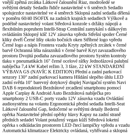
vnější zpětná zrcátka Látkové čalounění Riaz, modrošedé se
světlými detaily Sedadlo řidiče nastavitelné v 6 směrech Sedadlo
spolujezdce nastavitelné ve 4 směrech Sklopná zadní sedadla dělená
v poměru 60/40 ISOFIX na zadních krajních sedadlech Výškově a
podélně nastavitelný volant Středová konzole s držáky nápojů a
flexibilním popruhem Intelli-Strap Centrální zamykání s dálkovým
ovládáním Sklopný klíč 12V zásuvka vpředu Střešní spoiler Černé
kliky dveří Černé lišty okolo bočních oken Stříbrné logo vpředu
Černé logo a nápis Frontera vzadu Kryty zpětných zrcátek v černé
barvě Ochranná lišta nárazníků v černé barvě Kryt zavazadlového
prostoru Dvojitá podlaha zavazadlového prostoru Systém kontroly
tlaku v pneumatikách 16" černé ocelové ráfky Jednofázová palubní
nabíječka 7,4 kW Kabel režim 3, 3 fáze, 22 kW STANDARDNÍ
VÝBAVA GS (NAVÍC K EDITION) Přední a zadní parkovací
senzory 130° zadní parkovací kamera Hlídání slepého úhlu LED
zadní světla 10" barevný dotykový displej Navigační systém Navi
DAB 6 reproduktorů Bezdrátové zrcadlení smartphonu pomocí
Apple Carplay & Android Auto Bezdrátová nabíječka pro
smartphony 2 USB-C porty vzadu 12V zásuvka vzadu Ovládání
audiosystému na volantu Ergonomická přední sedadla Intelli-Seat
Látkové čalounění Gap, šedočerné se světlými detaily Bederní
opěrka Nastavitelné přední opěrky hlavy Kapsy na zadní straně
předních sedadel Volant potažený vegan kůží Středová loketní
opěrka s odkládacím prostorem LED čtecí lampičky vpředu a vzadu
Automatická klimatizace Elektricky ovládaná, vyhřívaná a sklopná