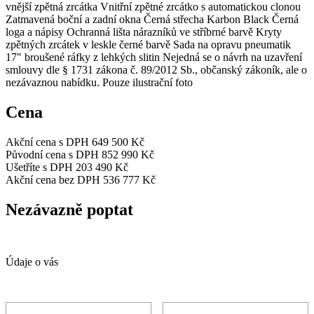
vnější zpětná zrcátka Vnitřní zpětné zrcátko s automatickou clonou
Zatmavená boční a zadní okna Černá střecha Karbon Black Černá
loga a nápisy Ochranná lišta nárazníků ve stříbrné barvě Kryty
zpětných zrcátek v leskle černé barvě Sada na opravu pneumatik
17" broušené ráfky z lehkých slitin Nejedná se o návrh na uzavření
smlouvy dle § 1731 zákona č. 89/2012 Sb., občanský zákoník, ale o
nezávaznou nabídku. Pouze ilustrační foto
Cena
Akční cena s DPH
649 500 Kč
Původní cena s DPH
852 990 Kč
Ušetříte s DPH
203 490 Kč
Akční cena bez DPH
536 777 Kč
Nezávazně poptat
Údaje o vás