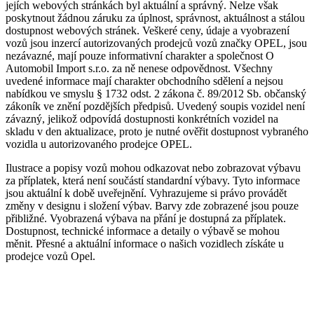
jejích webových stránkách byl aktuální a správný. Nelze však
poskytnout žádnou záruku za úplnost, správnost, aktuálnost a stálou
dostupnost webových stránek. Veškeré ceny, údaje a vyobrazení
vozů jsou inzercí autorizovaných prodejců vozů značky OPEL, jsou
nezávazné, mají pouze informativní charakter a společnost O
Automobil Import s.r.o. za ně nenese odpovědnost. Všechny
uvedené informace mají charakter obchodního sdělení a nejsou
nabídkou ve smyslu § 1732 odst. 2 zákona č. 89/2012 Sb. občanský
zákoník ve znění pozdějších předpisů. Uvedený soupis vozidel není
závazný, jelikož odpovídá dostupnosti konkrétních vozidel na
skladu v den aktualizace, proto je nutné ověřit dostupnost vybraného
vozidla u autorizovaného prodejce OPEL.
Ilustrace a popisy vozů mohou odkazovat nebo zobrazovat výbavu
za příplatek, která není součástí standardní výbavy. Tyto informace
jsou aktuální k době uveřejnění. Vyhrazujeme si právo provádět
změny v designu i složení výbav. Barvy zde zobrazené jsou pouze
přibližné. Vyobrazená výbava na přání je dostupná za příplatek.
Dostupnost, technické informace a detaily o výbavě se mohou
měnit. Přesné a aktuální informace o našich vozidlech získáte u
prodejce vozů Opel.