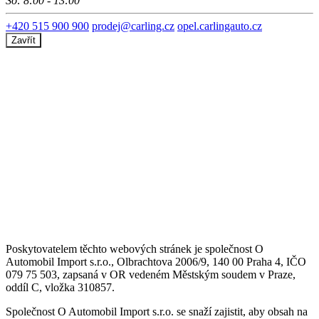
So: 8:00 - 13:00
+420 515 900 900
prodej@carling.cz
opel.carlingauto.cz
Zavřít
Poskytovatelem těchto webových stránek je společnost O
Automobil Import s.r.o., Olbrachtova 2006/9, 140 00 Praha 4, IČO
079 75 503, zapsaná v OR vedeném Městským soudem v Praze,
oddíl C, vložka 310857.
Společnost O Automobil Import s.r.o. se snaží zajistit, aby obsah na