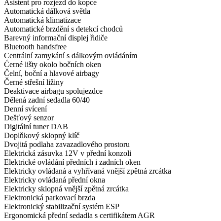
Asistent pro rozjezd do kopce
Automatická dálková světla
Automatická klimatizace
Automatické brzdění s detekcí chodců
Barevný informační displej řidiče
Bluetooth handsfree
Centrální zamykání s dálkovým ovládáním
Ćerné lišty okolo bočních oken
Čelní, boční a hlavové airbagy
Černé střešní ližiny
Deaktivace airbagu spolujezdce
Dělená zadní sedadla 60/40
Denní svícení
Dešťový senzor
Digitální tuner DAB
Doplňkový sklopný klíč
Dvojitá podlaha zavazadlového prostoru
Elektrická zásuvka 12V v přední konzoli
Elektrické ovládání předních i zadních oken
Elektricky ovládaná a vyhřívaná vnější zpětná zrcátka
Elektricky ovládaná přední okna
Elektricky sklopná vnější zpětná zrcátka
Elektronická parkovací brzda
Elektronický stabilizační systém ESP
Ergonomická přední sedadla s certifikátem AGR