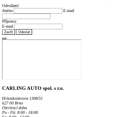
Odesílatel
Jméno
E-mail
Příjemce
E-mail
Zavřít
Odeslat
CARLING AUTO spol. s r.o.
Hviezdoslavova 1308/51
627 00 Brno
Otevírací doba
Po - Pá: 8:00 - 18:00