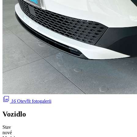
photo_library
16
Otevřít fotogalerii
Vozidlo
Stav
nové