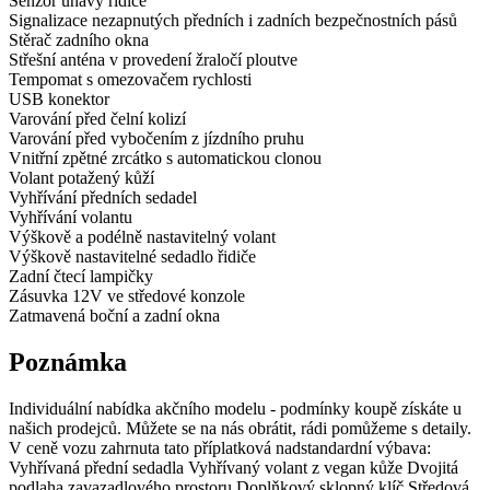
Senzor únavy řidiče
Signalizace nezapnutých předních i zadních bezpečnostních pásů
Stěrač zadního okna
Střešní anténa v provedení žraločí ploutve
Tempomat s omezovačem rychlosti
USB konektor
Varování před čelní kolizí
Varování před vybočením z jízdního pruhu
Vnitřní zpětné zrcátko s automatickou clonou
Volant potažený kůží
Vyhřívání předních sedadel
Vyhřívání volantu
Výškově a podélně nastavitelný volant
Výškově nastavitelné sedadlo řidiče
Zadní čtecí lampičky
Zásuvka 12V ve středové konzole
Zatmavená boční a zadní okna
Poznámka
Individuální nabídka akčního modelu - podmínky koupě získáte u
našich prodejců. Můžete se na nás obrátit, rádi pomůžeme s detaily.
V ceně vozu zahrnuta tato příplatková nadstandardní výbava:
Vyhřívaná přední sedadla Vyhřívaný volant z vegan kůže Dvojitá
podlaha zavazadlového prostoru Doplňkový sklopný klíč Středová