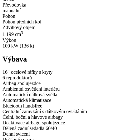
Převodovka
manuální
Pohon
Pohon předních kol
Zdvihový objem
3
1 199 cm
Výkon
100 kW (136 k)
Výbava
16" ocelové ráfky s kryty
6 reproduktorů
Airbag spolujezdce
Ambientní osvětlení interiéru
Automatická dálková světla
Automatická klimatizace
Bluetooth handsfree
Centrální zamykání s dálkovým ovládáním
Čelní, boční a hlavové airbagy
Deaktivace airbagu spolujezdce
Dělená zadní sedadla 60/40
Denní svícení
Dešťový senzor