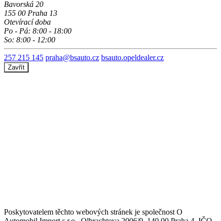
Bavorská 20
155 00 Praha 13
Otevírací doba
Po - Pá: 8:00 - 18:00
So: 8:00 - 12:00
257 215 145
praha@bsauto.cz
bsauto.opeldealer.cz
Zavřít
Poskytovatelem těchto webových stránek je společnost O
Automobil Import s.r.o., Olbrachtova 2006/9, 140 00 Praha 4, IČO