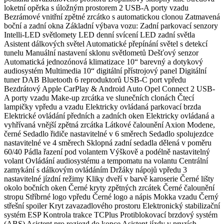
loketní opěrka s úložným prostorem 2 USB-A porty vzadu
Bezrámové vnitřní zpětné zrcátko s automatickou clonou Zatmavená
boční a zadní okna Základní výbava vozu: Zadní parkovací senzory
Intelli-LED světlomety LED denní svícení LED zadní světla
Asistent dálkových světel Automatické přepínání světel s detekcí
tunelu Manuální nastavení sklonu světlometů Dešťový senzor
Automatická jednozónová klimatizace 10“ barevný a dotykový
audiosystém Multimedia 10“ digitální přístrojový panel Digitální
tuner DAB Bluetooth 6 reproduktorů USB-C port vpředu
Bezdrátový Apple CarPlay & Android Auto Opel Connect 2 USB-
A porty vzadu Make-up zrcátka ve slunečních clonách Čtecí
lampičky vpředu a vzadu Elektricky ovládaná parkovací brzda
Elektrické ovládání předních a zadních oken Elektricky ovládaná a
vyhřívaná vnější zpětná zrcátka Látkové čalounění Axion Modene,
černé Sedadlo řidiče nastavitelné v 6 směrech Sedadlo spolujezdce
nastavitelné ve 4 směrech Sklopná zadní sedadla dělená v poměru
60/40 Pádla řazení pod volantem Výškově a podélně nastavitelný
volant Ovládání audiosystému a tempomatu na volantu Centrální
zamykání s dálkovým ovládáním Držáky nápojů vpředu 3
nastavitelné jízdní režimy Kliky dveří v barvě karoserie Černé lišty
okolo bočních oken Černé kryty zpětných zrcátek Černé čalounění
stropu Stříbrné logo vpředu Černé logo a nápis Mokka vzadu Černý
střešní spoiler Kryt zavazadlového prostoru Elektronický stabilizační
systém ESP Kontrola trakce TCPlus Protiblokovací brzdový systém
(ABS) Asistent pro rozjezd do kopce Asistent jízdy v pruzích