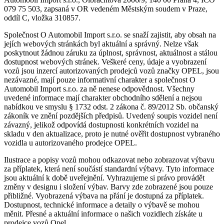
079 75 503, zapsaná v OR vedeném Městským soudem v Praze,
oddíl C, vložka 310857.
Společnost O Automobil Import s.r.o. se snaží zajistit, aby obsah na
jejích webových stránkách byl aktuální a správný. Nelze však
poskytnout žádnou záruku za úplnost, správnost, aktuálnost a stálou
dostupnost webových stránek. Veškeré ceny, údaje a vyobrazení
vozů jsou inzercí autorizovaných prodejců vozů značky OPEL, jsou
nezávazné, mají pouze informativní charakter a společnost O
Automobil Import s.r.o. za ně nenese odpovědnost. Všechny
uvedené informace mají charakter obchodního sdělení a nejsou
nabídkou ve smyslu § 1732 odst. 2 zákona č. 89/2012 Sb. občanský
zákoník ve znění pozdějších předpisů. Uvedený soupis vozidel není
závazný, jelikož odpovídá dostupnosti konkrétních vozidel na
skladu v den aktualizace, proto je nutné ověřit dostupnost vybraného
vozidla u autorizovaného prodejce OPEL.
Ilustrace a popisy vozů mohou odkazovat nebo zobrazovat výbavu
za příplatek, která není součástí standardní výbavy. Tyto informace
jsou aktuální k době uveřejnění. Vyhrazujeme si právo provádět
změny v designu i složení výbav. Barvy zde zobrazené jsou pouze
přibližné. Vyobrazená výbava na přání je dostupná za příplatek.
Dostupnost, technické informace a detaily o výbavě se mohou
měnit. Přesné a aktuální informace o našich vozidlech získáte u
prodejce vozů Opel.