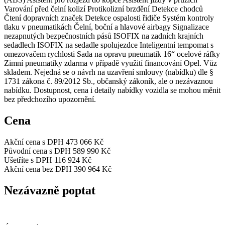
Varování před čelní kolizí Protikolizní brzdění Detekce chodců
Čtení dopravních značek Detekce ospalosti řidiče Systém kontroly
tlaku v pneumatikách Čelní, boční a hlavové airbagy Signalizace
nezapnutých bezpečnostních pásů ISOFIX na zadních krajních
sedadlech ISOFIX na sedadle spolujezdce Inteligentní tempomat s
omezovačem rychlosti Sada na opravu pneumatik 16“ ocelové ráfky
Zimní pneumatiky zdarma v případě využití financování Opel. Vůz
skladem. Nejedná se o návrh na uzavření smlouvy (nabídku) dle §
1731 zákona č. 89/2012 Sb., občanský zákoník, ale o nezávaznou
nabídku. Dostupnost, cena i detaily nabídky vozidla se mohou měnit
bez předchozího upozornění.
Cena
Akční cena s DPH
473 066 Kč
Původní cena s DPH
589 990 Kč
Ušetříte s DPH
116 924 Kč
Akční cena bez DPH
390 964 Kč
Nezávazně poptat