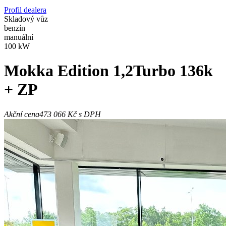
Profil dealera
Skladový vůz
benzín
manuální
100 kW
Mokka
Edition 1,2Turbo 136k
+ ZP
Akční cena
473 066 Kč
s DPH