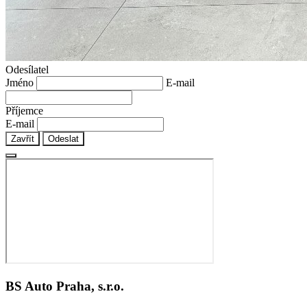
Odesílatel
Jméno
E-mail
Příjemce
E-mail
Zavřít
Odeslat
BS Auto Praha, s.r.o.