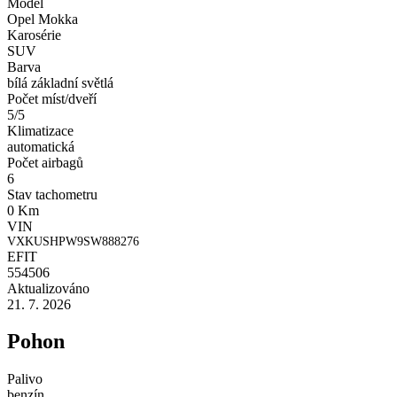
Model
Opel Mokka
Karosérie
SUV
Barva
bílá základní světlá
Počet míst/dveří
5/5
Klimatizace
automatická
Počet airbagů
6
Stav tachometru
0 Km
VIN
VXKUSHPW9SW888276
EFIT
554506
Aktualizováno
21. 7. 2026
Pohon
Palivo
benzín