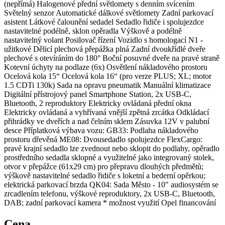
(nepřímá) Halogenové přední světlomety s denním svícením
Světelný senzor Automatické dálkové světlomety Zadní parkovací
asistent Látkové čalounění sedadel Sedadlo řidiče i spolujezdce
nastavitelné podélně, sklon opěradla Výškově a podélně
nastavitelný volant Posilovač řízení Vozidlo s homologací N1 -
užitkové Dělicí plechová přepážka plná Zadní dvoukřídlé dveře
plechové s otevíráním do 180° Boční posuvné dveře na pravé straně
Kotevní úchyty na podlaze (6x) Osvětlení nákladového prostoru
Ocelová kola 15“ Ocelová kola 16“ (pro verze PLUS; XL; motor
1.5 CDTi 130k) Sada na opravu pneumatik Manuální klimatizace
Digitální přístrojový panel Smartphone Station, 2x USB-C,
Bluetooth, 2 reproduktory Elektricky ovládaná přední okna
Elektricky ovládaná a vyhřívaná vnější zpětná zrcátka Odkládací
přihrádky ve dveřích a nad čelním sklem Zásuvka 12V v palubní
desce Příplatková výbava vozu: GB33: Podlaha nákladového
prostoru dřevěná ME08: Dvousedadlo spolujezdce FlexCargo:
pravé krajní sedadlo lze zvednout nebo sklopit do podlahy, opěradlo
prostředního sedadla sklopné a využitelné jako integrovaný stolek,
otvor v přepážce (61x29 cm) pro přepravu dlouhých předmětů;
výškově nastavitelné sedadlo řidiče s loketní a bederní opěrkou;
elektrická parkovací brzda QK04: Sada Město - 10" audiosystém se
zrcadlením telefonu, výškové reproduktory, 2x USB-C, Bluetooth,
DAB; zadní parkovací kamera * možnost využití Opel financování
Cena