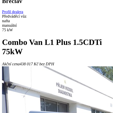
Břeclav
Profil dealera
Předváděcí vůz
nafta
manuální
75 kW
Combo
Van L1 Plus 1.5CDTi
75kW
Akční cena
438 017 Kč
bez DPH