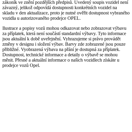
zákoník ve znění pozdějších předpisů. Uvedený soupis vozidel není
závazný, jelikož odpovídá dostupnosti konkrétních vozidel na
skladu v den aktualizace, proto je nutné ověřit dostupnost vybraného
vozidla u autorizovaného prodejce OPEL.
Ilustrace a popisy vozů mohou odkazovat nebo zobrazovat výbavu
za příplatek, která není součástí standardní výbavy. Tyto informace
jsou aktuální k době uveřejnění. Vyhrazujeme si právo provádět
změny v designu i složení výbav. Barvy zde zobrazené jsou pouze
přibližné. Vyobrazená výbava na přání je dostupná za příplatek.
Dostupnost, technické informace a detaily o výbavě se mohou
měnit. Přesné a aktuální informace o našich vozidlech získáte u
prodejce vozů Opel.