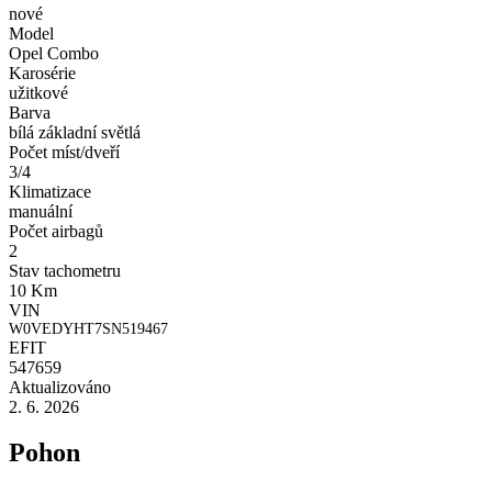
nové
Model
Opel Combo
Karosérie
užitkové
Barva
bílá základní světlá
Počet míst/dveří
3/4
Klimatizace
manuální
Počet airbagů
2
Stav tachometru
10 Km
VIN
W0VEDYHT7SN519467
EFIT
547659
Aktualizováno
2. 6. 2026
Pohon