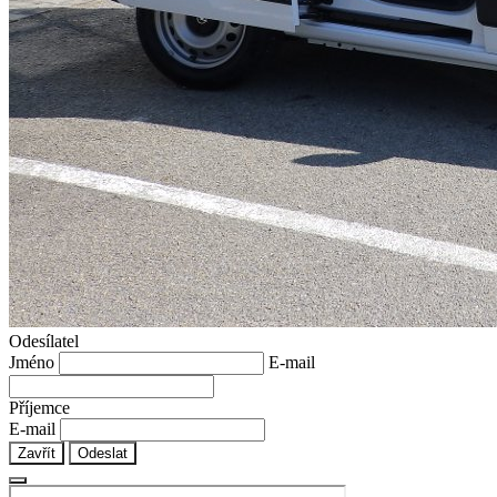
Odesílatel
Jméno
E-mail
Příjemce
E-mail
Zavřít
Odeslat