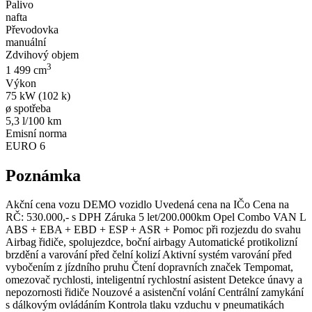
Palivo
nafta
Převodovka
manuální
Zdvihový objem
3
1 499 cm
Výkon
75 kW (102 k)
ø spotřeba
5,3 l/100 km
Emisní norma
EURO 6
Poznámka
Akční cena vozu DEMO vozidlo Uvedená cena na IČo Cena na
RČ: 530.000,- s DPH Záruka 5 let/200.000km Opel Combo VAN L
ABS + EBA + EBD + ESP + ASR + Pomoc při rozjezdu do svahu
Airbag řidiče, spolujezdce, boční airbagy Automatické protikolizní
brzdění a varování před čelní kolizí Aktivní systém varování před
vybočením z jízdního pruhu Čtení dopravních značek Tempomat,
omezovač rychlosti, inteligentní rychlostní asistent Detekce únavy a
nepozornosti řidiče Nouzové a asistenční volání Centrální zamykání
s dálkovým ovládáním Kontrola tlaku vzduchu v pneumatikách