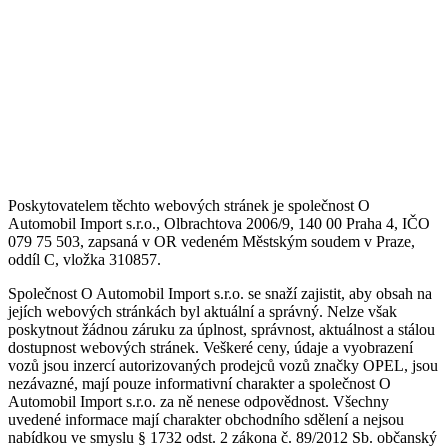
Poskytovatelem těchto webových stránek je společnost O
Automobil Import s.r.o., Olbrachtova 2006/9, 140 00 Praha 4, IČO
079 75 503, zapsaná v OR vedeném Městským soudem v Praze,
oddíl C, vložka 310857.
Společnost O Automobil Import s.r.o. se snaží zajistit, aby obsah na
jejích webových stránkách byl aktuální a správný. Nelze však
poskytnout žádnou záruku za úplnost, správnost, aktuálnost a stálou
dostupnost webových stránek. Veškeré ceny, údaje a vyobrazení
vozů jsou inzercí autorizovaných prodejců vozů značky OPEL, jsou
nezávazné, mají pouze informativní charakter a společnost O
Automobil Import s.r.o. za ně nenese odpovědnost. Všechny
uvedené informace mají charakter obchodního sdělení a nejsou
nabídkou ve smyslu § 1732 odst. 2 zákona č. 89/2012 Sb. občanský