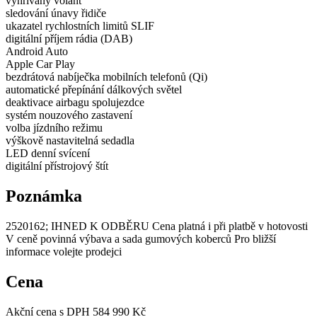
vyhřívaný volant
sledování únavy řidiče
ukazatel rychlostních limitů SLIF
digitální příjem rádia (DAB)
Android Auto
Apple Car Play
bezdrátová nabíječka mobilních telefonů (Qi)
automatické přepínání dálkových světel
deaktivace airbagu spolujezdce
systém nouzového zastavení
volba jízdního režimu
výškově nastavitelná sedadla
LED denní svícení
digitální přístrojový štít
Poznámka
2520162; IHNED K ODBĚRU Cena platná i při platbě v hotovosti
V ceně povinná výbava a sada gumových koberců Pro bližší
informace volejte prodejci
Cena
Akční cena s DPH
584 990 Kč