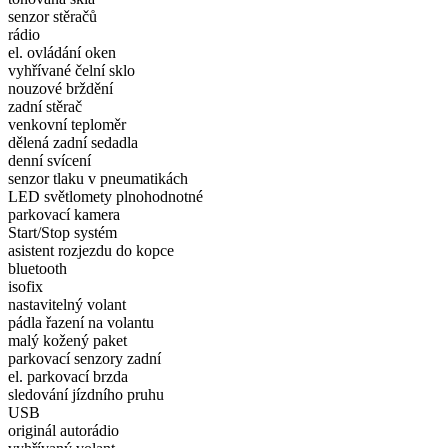
senzor stěračů
rádio
el. ovládání oken
vyhřívané čelní sklo
nouzové brždění
zadní stěrač
venkovní teploměr
dělená zadní sedadla
denní svícení
senzor tlaku v pneumatikách
LED světlomety plnohodnotné
parkovací kamera
Start/Stop systém
asistent rozjezdu do kopce
bluetooth
isofix
nastavitelný volant
pádla řazení na volantu
malý kožený paket
parkovací senzory zadní
el. parkovací brzda
sledování jízdního pruhu
USB
originál autorádio