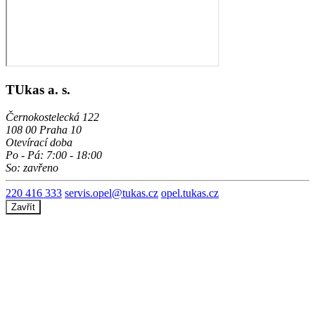
TUkas a. s.
Černokostelecká 122
108 00 Praha 10
Otevírací doba
Po - Pá: 7:00 - 18:00
So: zavřeno
220 416 333
servis.opel@tukas.cz
opel.tukas.cz
Zavřít