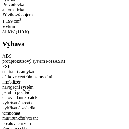
Převodovka
automatická
Zdvihový objem
3
1 199 cm
Výkon
81 kW (110 k)
Výbava
ABS
protiprokluzový systém kol (ASR)
ESP
centrální zamykání
dálkové centrální zamykání
imobilizér
navigační systém
palubní počítač
el. ovládání zrcátek
vyhřívaná zrcátka
vyhřívaná sedadla
tempomat
multifunkční volant
posilovač řízení
tónovaná skla