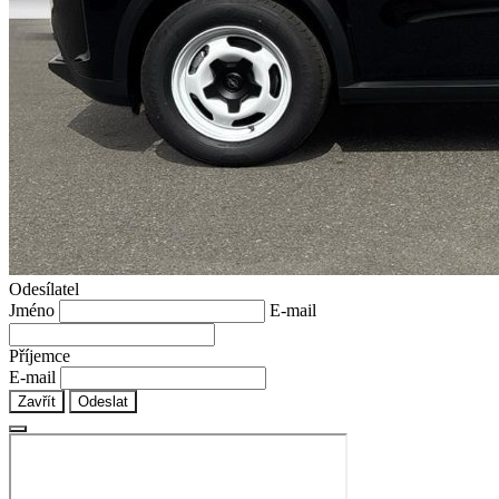
Odesílatel
Jméno
E-mail
Příjemce
E-mail
Zavřít
Odeslat