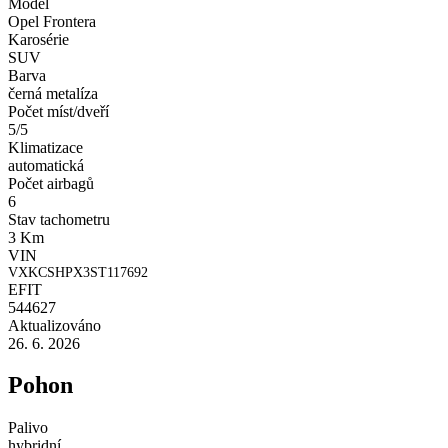
Model
Opel Frontera
Karosérie
SUV
Barva
černá metalíza
Počet míst/dveří
5/5
Klimatizace
automatická
Počet airbagů
6
Stav tachometru
3 Km
VIN
VXKCSHPX3ST117692
EFIT
544627
Aktualizováno
26. 6. 2026
Pohon
Palivo
hybridní