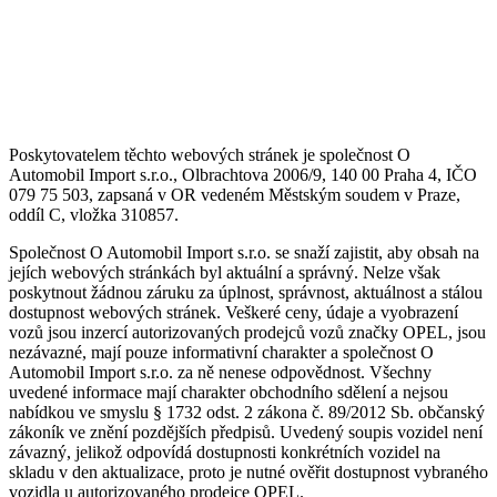
Poskytovatelem těchto webových stránek je společnost O
Automobil Import s.r.o., Olbrachtova 2006/9, 140 00 Praha 4, IČO
079 75 503, zapsaná v OR vedeném Městským soudem v Praze,
oddíl C, vložka 310857.
Společnost O Automobil Import s.r.o. se snaží zajistit, aby obsah na
jejích webových stránkách byl aktuální a správný. Nelze však
poskytnout žádnou záruku za úplnost, správnost, aktuálnost a stálou
dostupnost webových stránek. Veškeré ceny, údaje a vyobrazení
vozů jsou inzercí autorizovaných prodejců vozů značky OPEL, jsou
nezávazné, mají pouze informativní charakter a společnost O
Automobil Import s.r.o. za ně nenese odpovědnost. Všechny
uvedené informace mají charakter obchodního sdělení a nejsou
nabídkou ve smyslu § 1732 odst. 2 zákona č. 89/2012 Sb. občanský
zákoník ve znění pozdějších předpisů. Uvedený soupis vozidel není
závazný, jelikož odpovídá dostupnosti konkrétních vozidel na
skladu v den aktualizace, proto je nutné ověřit dostupnost vybraného
vozidla u autorizovaného prodejce OPEL.