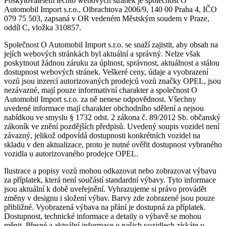
Poskytovatelem těchto webových stránek je společnost O
Automobil Import s.r.o., Olbrachtova 2006/9, 140 00 Praha 4, IČO
079 75 503, zapsaná v OR vedeném Městským soudem v Praze,
oddíl C, vložka 310857.
Společnost O Automobil Import s.r.o. se snaží zajistit, aby obsah na
jejích webových stránkách byl aktuální a správný. Nelze však
poskytnout žádnou záruku za úplnost, správnost, aktuálnost a stálou
dostupnost webových stránek. Veškeré ceny, údaje a vyobrazení
vozů jsou inzercí autorizovaných prodejců vozů značky OPEL, jsou
nezávazné, mají pouze informativní charakter a společnost O
Automobil Import s.r.o. za ně nenese odpovědnost. Všechny
uvedené informace mají charakter obchodního sdělení a nejsou
nabídkou ve smyslu § 1732 odst. 2 zákona č. 89/2012 Sb. občanský
zákoník ve znění pozdějších předpisů. Uvedený soupis vozidel není
závazný, jelikož odpovídá dostupnosti konkrétních vozidel na
skladu v den aktualizace, proto je nutné ověřit dostupnost vybraného
vozidla u autorizovaného prodejce OPEL.
Ilustrace a popisy vozů mohou odkazovat nebo zobrazovat výbavu
za příplatek, která není součástí standardní výbavy. Tyto informace
jsou aktuální k době uveřejnění. Vyhrazujeme si právo provádět
změny v designu i složení výbav. Barvy zde zobrazené jsou pouze
přibližné. Vyobrazená výbava na přání je dostupná za příplatek.
Dostupnost, technické informace a detaily o výbavě se mohou
měnit. Přesné a aktuální informace o našich vozidlech získáte u