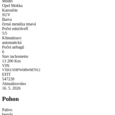
Model
Opel Mokka
Karosérie
SUV
Barva
černá metalíza tmavá
Počet míst/dveří
5/5
Klimatizace
automatická
Počet airbagů
6
Stav tachometru
13 200 Km
VIN
VXKUSHPW6RW087012
EFIT
547228
Aktualizováno
16. 5. 2026
Pohon
Palivo
benzín