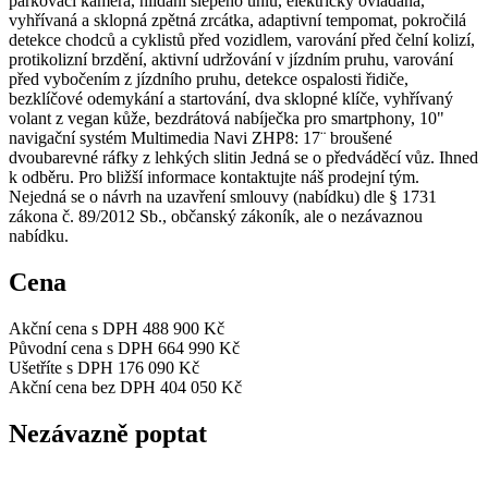
parkovací kamera, hlídání slepého úhlu, elektricky ovládaná,
vyhřívaná a sklopná zpětná zrcátka, adaptivní tempomat, pokročilá
detekce chodců a cyklistů před vozidlem, varování před čelní kolizí,
protikolizní brzdění, aktivní udržování v jízdním pruhu, varování
před vybočením z jízdního pruhu, detekce ospalosti řidiče,
bezklíčové odemykání a startování, dva sklopné klíče, vyhřívaný
volant z vegan kůže, bezdrátová nabíječka pro smartphony, 10"
navigační systém Multimedia Navi ZHP8: 17¨ broušené
dvoubarevné ráfky z lehkých slitin Jedná se o předváděcí vůz. Ihned
k odběru. Pro bližší informace kontaktujte náš prodejní tým.
Nejedná se o návrh na uzavření smlouvy (nabídku) dle § 1731
zákona č. 89/2012 Sb., občanský zákoník, ale o nezávaznou
nabídku.
Cena
Akční cena s DPH
488 900 Kč
Původní cena s DPH
664 990 Kč
Ušetříte s DPH
176 090 Kč
Akční cena bez DPH
404 050 Kč
Nezávazně poptat