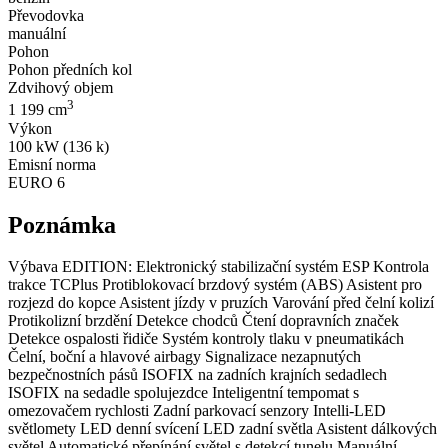
Převodovka
manuální
Pohon
Pohon předních kol
Zdvihový objem
3
1 199 cm
Výkon
100 kW (136 k)
Emisní norma
EURO 6
Poznámka
Výbava EDITION: Elektronický stabilizační systém ESP Kontrola
trakce TCPlus Protiblokovací brzdový systém (ABS) Asistent pro
rozjezd do kopce Asistent jízdy v pruzích Varování před čelní kolizí
Protikolizní brzdění Detekce chodců Čtení dopravních značek
Detekce ospalosti řidiče Systém kontroly tlaku v pneumatikách
Čelní, boční a hlavové airbagy Signalizace nezapnutých
bezpečnostních pásů ISOFIX na zadních krajních sedadlech
ISOFIX na sedadle spolujezdce Inteligentní tempomat s
omezovačem rychlosti Zadní parkovací senzory Intelli-LED
světlomety LED denní svícení LED zadní světla Asistent dálkových
světel Automatické přepínání světel s detekcí tunelu Manuální