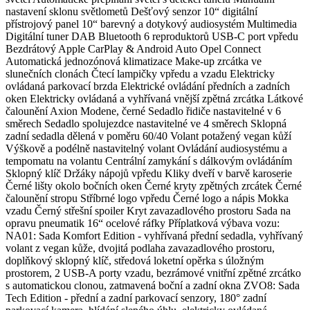
nastavení sklonu světlometů Dešťový senzor 10“ digitální
přístrojový panel 10“ barevný a dotykový audiosystém Multimedia
Digitální tuner DAB Bluetooth 6 reproduktorů USB-C port vpředu
Bezdrátový Apple CarPlay & Android Auto Opel Connect
Automatická jednozónová klimatizace Make-up zrcátka ve
slunečních clonách Čtecí lampičky vpředu a vzadu Elektricky
ovládaná parkovací brzda Elektrické ovládání předních a zadních
oken Elektricky ovládaná a vyhřívaná vnější zpětná zrcátka Látkové
čalounění Axion Modene, černé Sedadlo řidiče nastavitelné v 6
směrech Sedadlo spolujezdce nastavitelné ve 4 směrech Sklopná
zadní sedadla dělená v poměru 60/40 Volant potažený vegan kůží
Výškově a podélně nastavitelný volant Ovládání audiosystému a
tempomatu na volantu Centrální zamykání s dálkovým ovládáním
Sklopný klíč Držáky nápojů vpředu Kliky dveří v barvě karoserie
Černé lišty okolo bočních oken Černé kryty zpětných zrcátek Černé
čalounění stropu Stříbrné logo vpředu Černé logo a nápis Mokka
vzadu Černý střešní spoiler Kryt zavazadlového prostoru Sada na
opravu pneumatik 16“ ocelové ráfky Příplatková výbava vozu:
NA01: Sada Komfort Edition - vyhřívaná přední sedadla, vyhřívaný
volant z vegan kůže, dvojitá podlaha zavazadlového prostoru,
doplňkový sklopný klíč, středová loketní opěrka s úložným
prostorem, 2 USB-A porty vzadu, bezrámové vnitřní zpětné zrcátko
s automatickou clonou, zatmavená boční a zadní okna ZVO8: Sada
Tech Edition - přední a zadní parkovací senzory, 180° zadní