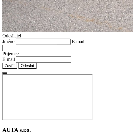
Odesílatel
Jméno
E-mail
Příjemce
E-mail
Zavřít
Odeslat
AUTA s.r.o.