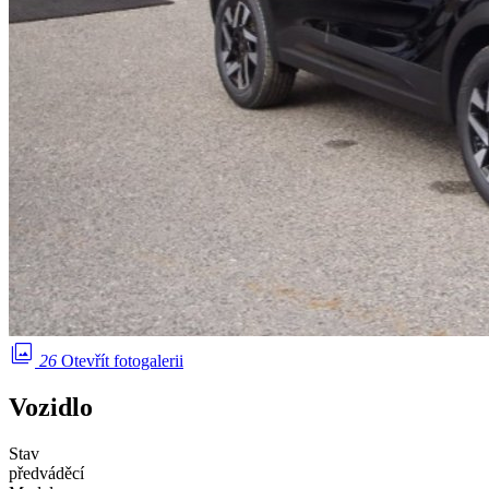
photo_library
26
Otevřít fotogalerii
Vozidlo
Stav
předváděcí