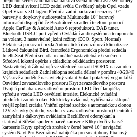
přepínání světel Automatická dálková světla Intelli-LED světlomety
LED denní svícení LED zadní světla Osvětlený nápis Opel vzadu
Opel Vizor s 3D logem Přední a zadní parkovací senzory 10“
barevný a dotykový audiosystém Multimedia 10“ barevný
informační displej řidiče Bezdrátové zrcadlení telefonu pomocí
Apple CarPlay & Android Auto 6 reproduktorů, DAB tuner,
Bluetooth USB-C port vpředu Ovládání audiosystému a tempomatu
na volantu 3 nastavitelné jízdní režimy (ECO, Sport, Normal)
Elektrická parkovací brzda Automatická dvouzónová klimatizace
Látkové čalounění Bird, černošedé Ergonomická přední sedadla
Intelli-Seat Přední sedadla manuálně nastavitelná v 6 směrech
Středová loketní opěrka s chladícím odkládacím prostorem
Nastavitelný držák nápojů ve středové konzoli ISOFIX na zadních
krajních sedadlech Zadní sklopná sedadla dělená v poměru 40/20/40
Výškově a podélně nastavitelný volant Volant potažený vegan kůží
Osvětlení zavazadlového prostoru Kryt zavazadlového prostoru
Dvojitá podlaha zavazadlového prostoru LED čtecí lampičky
vpředu a vzadu LED osvětlení interiéru Elektrické ovládání
předních i zadních oken Elektricky ovládaná, vyhřívaná a sklopná
vnější zpětná zrcátka Vnitřní zpětné zrcátko s automatickou clonou
12V zásuvky (vpředu, vzadu a v zavazadlovém prostoru) Centrální
zamykání s dálkovým ovládáním Bezklíčové odemykání a
startování Střešní spoiler v barvě karoserie Kliky dveří v barvě
karoserie Kryty zpětných zrcátek v černé barvě 16“ navigační
systém Navi Pro Bezdrátová nabíječka pro smartphony Pixelový