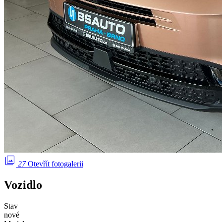
photo_library
27
Otevřít fotogalerii
Vozidlo
Stav
nové