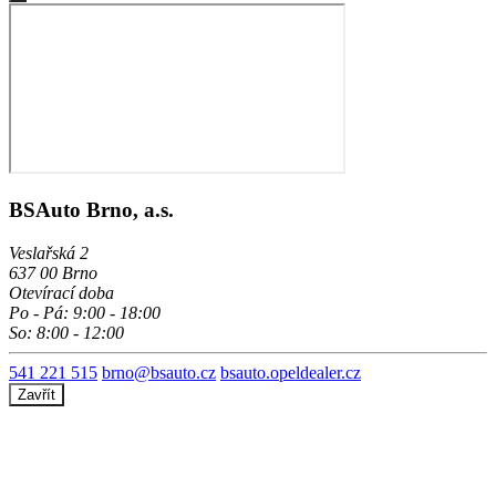
BSAuto Brno, a.s.
Veslařská 2
637 00 Brno
Otevírací doba
Po - Pá: 9:00 - 18:00
So: 8:00 - 12:00
541 221 515
brno@bsauto.cz
bsauto.opeldealer.cz
Zavřít