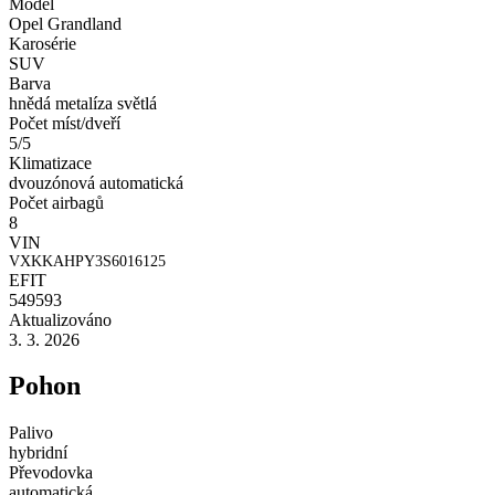
Model
Opel Grandland
Karosérie
SUV
Barva
hnědá metalíza světlá
Počet míst/dveří
5/5
Klimatizace
dvouzónová automatická
Počet airbagů
8
VIN
VXKKAHPY3S6016125
EFIT
549593
Aktualizováno
3. 3. 2026
Pohon
Palivo
hybridní
Převodovka
automatická