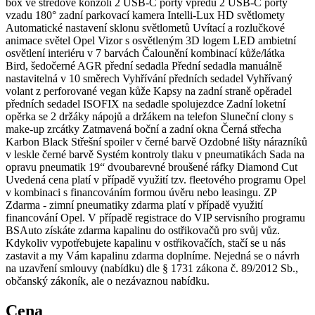
box ve středové konzoli 2 USB-C porty vpředu 2 USB-C porty
vzadu 180° zadní parkovací kamera Intelli-Lux HD světlomety
Automatické nastavení sklonu světlometů Uvítací a rozlučkové
animace světel Opel Vizor s osvětleným 3D logem LED ambietní
osvětlení interiéru v 7 barvách Čalounění kombinací kůže/látka
Bird, šedočerné AGR přední sedadla Přední sedadla manuálně
nastavitelná v 10 směrech Vyhřívání předních sedadel Vyhřívaný
volant z perforované vegan kůže Kapsy na zadní straně opěradel
předních sedadel ISOFIX na sedadle spolujezdce Zadní loketní
opěrka se 2 držáky nápojů a držákem na telefon Sluneční clony s
make-up zrcátky Zatmavená boční a zadní okna Černá střecha
Karbon Black Střešní spoiler v černé barvě Ozdobné lišty nárazníků
v leskle černé barvě Systém kontroly tlaku v pneumatikách Sada na
opravu pneumatik 19“ dvoubarevné broušené ráfky Diamond Cut
Uvedená cena platí v případě využití tzv. fleetového programu Opel
v kombinaci s financováním formou úvěru nebo leasingu. ZP
Zdarma - zimní pneumatiky zdarma platí v případě využití
financování Opel. V případě registrace do VIP servisního programu
BSAuto získáte zdarma kapalinu do ostřikovačů pro svůj vůz.
Kdykoliv vypotřebujete kapalinu v ostřikovačích, stačí se u nás
zastavit a my Vám kapalinu zdarma doplníme. Nejedná se o návrh
na uzavření smlouvy (nabídku) dle § 1731 zákona č. 89/2012 Sb.,
občanský zákoník, ale o nezávaznou nabídku.
Cena