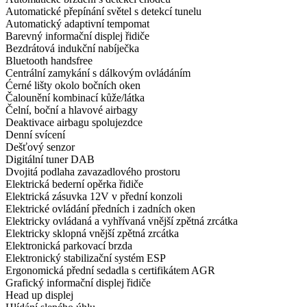
Automatické přepínání světel s detekcí tunelu
Automatický adaptivní tempomat
Barevný informační displej řidiče
Bezdrátová indukční nabíječka
Bluetooth handsfree
Centrální zamykání s dálkovým ovládáním
Ćerné lišty okolo bočních oken
Čalounění kombinací kůže/látka
Čelní, boční a hlavové airbagy
Deaktivace airbagu spolujezdce
Denní svícení
Dešťový senzor
Digitální tuner DAB
Dvojitá podlaha zavazadlového prostoru
Elektrická bederní opěrka řidiče
Elektrická zásuvka 12V v přední konzoli
Elektrické ovládání předních i zadních oken
Elektricky ovládaná a vyhřívaná vnější zpětná zrcátka
Elektricky sklopná vnější zpětná zrcátka
Elektronická parkovací brzda
Elektronický stabilizační systém ESP
Ergonomická přední sedadla s certifikátem AGR
Grafický informační displej řidiče
Head up displej