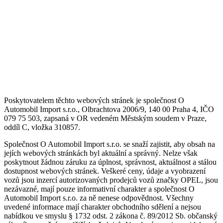
Poskytovatelem těchto webových stránek je společnost O
Automobil Import s.r.o., Olbrachtova 2006/9, 140 00 Praha 4, IČO
079 75 503, zapsaná v OR vedeném Městským soudem v Praze,
oddíl C, vložka 310857.
Společnost O Automobil Import s.r.o. se snaží zajistit, aby obsah na
jejích webových stránkách byl aktuální a správný. Nelze však
poskytnout žádnou záruku za úplnost, správnost, aktuálnost a stálou
dostupnost webových stránek. Veškeré ceny, údaje a vyobrazení
vozů jsou inzercí autorizovaných prodejců vozů značky OPEL, jsou
nezávazné, mají pouze informativní charakter a společnost O
Automobil Import s.r.o. za ně nenese odpovědnost. Všechny
uvedené informace mají charakter obchodního sdělení a nejsou
nabídkou ve smyslu § 1732 odst. 2 zákona č. 89/2012 Sb. občanský