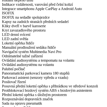
Hlídání slepého úhlu
Indikace vzdálenosti, varování před čelní kolizí
Integrace smartphonu Apple CarPlay a Android Auto
ISOFIX
ISOFIX na sedadle spolujezdce
Kapsy na zadních stranách předních sedadel
Kliky dveří v barvě karoserie
Kryt zavazadlového prostoru
LED denní svícení
LED zadní světla
Loketní opěrka řidiče
Manuální prodloužení sedáku řidiče
Navigační systém Multimedia Navi Pro
Odnímatelné tažné zařízení
Ovládání audiosystému a tempomatu na volantu
Ovládání audiosystému na volantu
Palubní počítač
Panoramatická parkovací kamera 180 stupňů
Parkovací asistent (senzory vpředu a vzadu)
Posilovač řízení
Posuvná přední loketní opěrka s přihrádkou ve středové konzoli
Protiblokovací brzdový systém ABS s brzdovým asistentem
Přední loketní opěrka s úložným prostorem
Rozpoznávání dopravních značek
Sada na opravu pneumatik