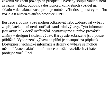
zákoník ve znění pozdějších předpisů. Uvedený soupis vozidel není
závazný, jelikož odpovídá dostupnosti konkrétních vozidel na
skladu v den aktualizace, proto je nutné ověřit dostupnost vybraného
vozidla u autorizovaného prodejce OPEL.
Ilustrace a popisy vozů mohou odkazovat nebo zobrazovat výbavu
za příplatek, která není součástí standardní výbavy. Tyto informace
jsou aktuální k době uveřejnění. Vyhrazujeme si právo provádět
změny v designu i složení výbav. Barvy zde zobrazené jsou pouze
přibližné. Vyobrazená výbava na přání je dostupná za příplatek.
Dostupnost, technické informace a detaily o výbavě se mohou
měnit. Přesné a aktuální informace o našich vozidlech získáte u
prodejce vozů Opel.