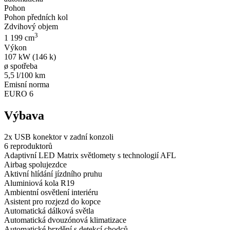
Pohon
Pohon předních kol
Zdvihový objem
3
1 199 cm
Výkon
107 kW (146 k)
ø spotřeba
5,5 l/100 km
Emisní norma
EURO 6
Výbava
2x USB konektor v zadní konzoli
6 reproduktorů
Adaptivní LED Matrix světlomety s technologií AFL
Airbag spolujezdce
Aktivní hlídání jízdního pruhu
Aluminiová kola R19
Ambientní osvětlení interiéru
Asistent pro rozjezd do kopce
Automatická dálková světla
Automatická dvouzónová klimatizace
Automatické brzdění s detekcí chodců