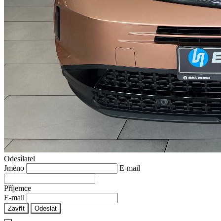
Odesílatel
Jméno
E-mail
Příjemce
E-mail
Zavřít
Odeslat