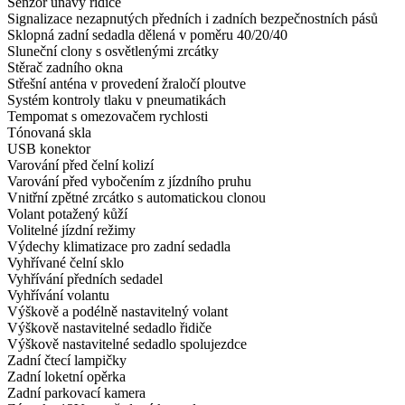
Senzor únavy řidiče
Signalizace nezapnutých předních i zadních bezpečnostních pásů
Sklopná zadní sedadla dělená v poměru 40/20/40
Sluneční clony s osvětlenými zrcátky
Stěrač zadního okna
Střešní anténa v provedení žraločí ploutve
Systém kontroly tlaku v pneumatikách
Tempomat s omezovačem rychlosti
Tónovaná skla
USB konektor
Varování před čelní kolizí
Varování před vybočením z jízdního pruhu
Vnitřní zpětné zrcátko s automatickou clonou
Volant potažený kůží
Volitelné jízdní režimy
Výdechy klimatizace pro zadní sedadla
Vyhřívané čelní sklo
Vyhřívání předních sedadel
Vyhřívání volantu
Výškově a podélně nastavitelný volant
Výškově nastavitelné sedadlo řidiče
Výškově nastavitelné sedadlo spolujezdce
Zadní čtecí lampičky
Zadní loketní opěrka
Zadní parkovací kamera