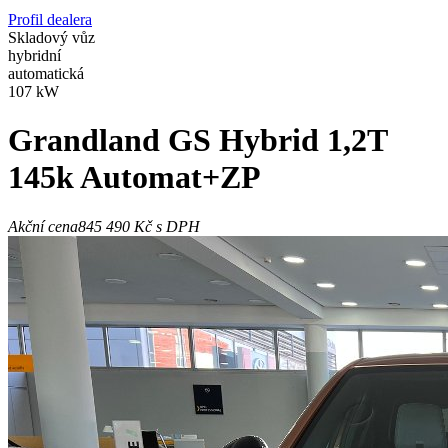
Profil dealera
Skladový vůz
hybridní
automatická
107 kW
Grandland
GS Hybrid 1,2T
145k Automat+ZP
Akční cena
845 490 Kč
s DPH