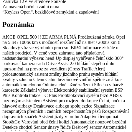
Zásuvka 12V ve středové konzole
Zatmavená boční a zadní okna
“Keyless Open“, bezklíčové zamykání a zapalování
Poznámka
AKCE OPEL 500 !! ZDARMA PLNÁ Prodloužená záruka Opel
na 5 let / 100tis km s možností rozšíření až na 8let / 200tis km !!
Skladový vůz ve výrobním procesu. Bližší informace získáte u
našich prodejců. V ceně vozu zahrnuta tato příplatková
nadstandardní výbava: head-Up displej vyhřívané čelní sklo 360°
parkovací kamera sada Drive Assist 2.0 hlídání slepého úhlu
upozornění na provoz za vozidlem (Cross Traffic Alert)
poloautomatický asistent změny jízdního pruhu systém hlídání
kvality vzduchu Clean Cabin bezrámové vnitřní zpětné zrcátko s
automatickou clonou Odnímatelné tažné zařízení Střecha v barvě
karoserie Základní výbava: Elektronický stabilizační systém ESP
Plus Kontrola trakce TC Plus Protiblokovací systém brzd ABS s
brzdovým asistentem Asistent pro rozjezd do kopce Čelní, boční a
hlavové airbagy Deaktivace airbagu spolujezdce Signalizace
nezapnutých předních i zadních bezpečnostních pásů Rozpoznávání
dopravních značek Asistent jízdy v pruhu Adaptivní tempomat
Stop&Go Varování před čelní kolizí Automatické nouzové brzdění
Detekce chodců Senzor únavy řidiče Dešťový senzor Automatické