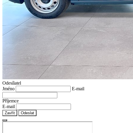
Odesílatel
Jméno
E-mail
Příjemce
E-mail
Zavřít
Odeslat