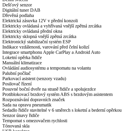
Dešťový senzor
Digitální tuner DAB
Dřevěná podlaha
Elektrická zásuvka 12V v přední konzoli
Elektricky ovládaná a vyhřívaná vnější zpětná zrcátka
Elektricky ovládaná přední okna
Elektricky sklopná vnější zpětná zrcátka
Elektronický stabilizační systém ESP
Indikace vzdálenosti, varování před čelní kolizí
Integrace smartphonu Apple CarPlay a Android Auto
Loketní opěrka řidiče
Manuální klimatizace
Ovládání audiosystému a tempomatu na volantu
Palubní počítač
Parkovací asistent (senzory vzadu)
Posilovač řízení
Posuvné boční dveře na straně řidiče a spolujezdce
Protiblokovací brzdový systém ABS s brzdovým asistentem
Rozpoznávání dopravních značek
Sada na opravu pneumatik
Sedadlo řidiče stavitelné v 6 směrech s loketní a bederní opěrkou
Senzor únavy řidiče
Tempomat s omezovačem rychlosti
Tónovaná skla