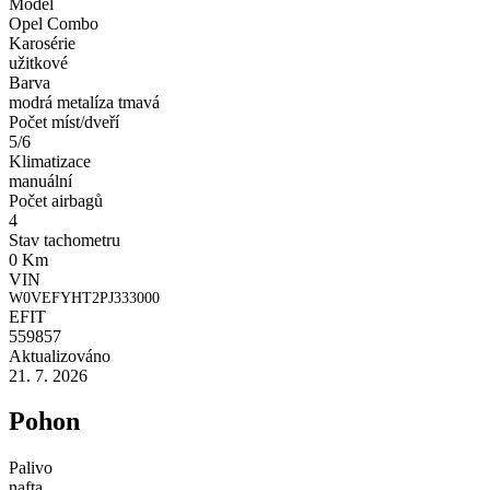
Model
Opel Combo
Karosérie
užitkové
Barva
modrá metalíza tmavá
Počet míst/dveří
5/6
Klimatizace
manuální
Počet airbagů
4
Stav tachometru
0 Km
VIN
W0VEFYHT2PJ333000
EFIT
559857
Aktualizováno
21. 7. 2026
Pohon
Palivo
nafta