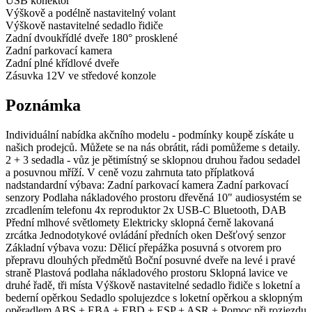
USB konektor
Výškově a podélně nastavitelný volant
Výškově nastavitelné sedadlo řidiče
Zadní dvoukřídlé dveře 180° prosklené
Zadní parkovací kamera
Zadní plné křídlové dveře
Zásuvka 12V ve středové konzole
Poznámka
Individuální nabídka akčního modelu - podmínky koupě získáte u
našich prodejců. Můžete se na nás obrátit, rádi pomůžeme s detaily.
2 + 3 sedadla - vůz je pětimístný se sklopnou druhou řadou sedadel
a posuvnou mříží. V ceně vozu zahrnuta tato příplatková
nadstandardní výbava: Zadní parkovací kamera Zadní parkovací
senzory Podlaha nákladového prostoru dřevěná 10" audiosystém se
zrcadlením telefonu 4x reproduktor 2x USB-C Bluetooth, DAB
Přední mlhové světlomety Elektricky sklopná černě lakovaná
zrcátka Jednodotykové ovládání předních oken Dešťový senzor
Základní výbava vozu: Dělicí přepážka posuvná s otvorem pro
přepravu dlouhých předmětů Boční posuvné dveře na levé i pravé
straně Plastová podlaha nákladového prostoru Sklopná lavice ve
druhé řadě, tři místa Výškově nastavitelné sedadlo řidiče s loketní a
bederní opěrkou Sedadlo spolujezdce s loketní opěrkou a sklopným
opěradlem ABS + EBA + EBD + ESP + ASR + Pomoc při rozjezdu