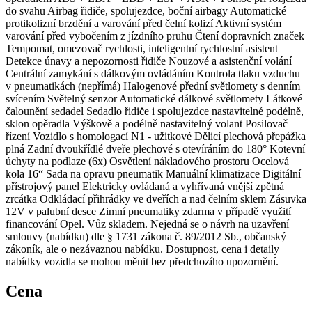
do svahu Airbag řidiče, spolujezdce, boční airbagy Automatické
protikolizní brzdění a varování před čelní kolizí Aktivní systém
varování před vybočením z jízdního pruhu Čtení dopravních značek
Tempomat, omezovač rychlosti, inteligentní rychlostní asistent
Detekce únavy a nepozornosti řidiče Nouzové a asistenční volání
Centrální zamykání s dálkovým ovládáním Kontrola tlaku vzduchu
v pneumatikách (nepřímá) Halogenové přední světlomety s denním
svícením Světelný senzor Automatické dálkové světlomety Látkové
čalounění sedadel Sedadlo řidiče i spolujezdce nastavitelné podélně,
sklon opěradla Výškově a podélně nastavitelný volant Posilovač
řízení Vozidlo s homologací N1 - užitkové Dělicí plechová přepážka
plná Zadní dvoukřídlé dveře plechové s otevíráním do 180° Kotevní
úchyty na podlaze (6x) Osvětlení nákladového prostoru Ocelová
kola 16“ Sada na opravu pneumatik Manuální klimatizace Digitální
přístrojový panel Elektricky ovládaná a vyhřívaná vnější zpětná
zrcátka Odkládací přihrádky ve dveřích a nad čelním sklem Zásuvka
12V v palubní desce Zimní pneumatiky zdarma v případě využití
financování Opel. Vůz skladem. Nejedná se o návrh na uzavření
smlouvy (nabídku) dle § 1731 zákona č. 89/2012 Sb., občanský
zákoník, ale o nezávaznou nabídku. Dostupnost, cena i detaily
nabídky vozidla se mohou měnit bez předchozího upozornění.
Cena