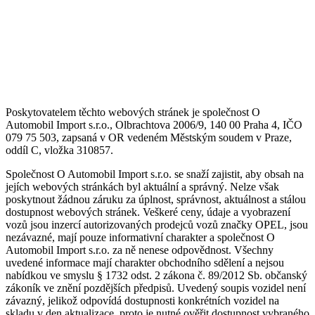
Poskytovatelem těchto webových stránek je společnost O
Automobil Import s.r.o., Olbrachtova 2006/9, 140 00 Praha 4, IČO
079 75 503, zapsaná v OR vedeném Městským soudem v Praze,
oddíl C, vložka 310857.
Společnost O Automobil Import s.r.o. se snaží zajistit, aby obsah na
jejích webových stránkách byl aktuální a správný. Nelze však
poskytnout žádnou záruku za úplnost, správnost, aktuálnost a stálou
dostupnost webových stránek. Veškeré ceny, údaje a vyobrazení
vozů jsou inzercí autorizovaných prodejců vozů značky OPEL, jsou
nezávazné, mají pouze informativní charakter a společnost O
Automobil Import s.r.o. za ně nenese odpovědnost. Všechny
uvedené informace mají charakter obchodního sdělení a nejsou
nabídkou ve smyslu § 1732 odst. 2 zákona č. 89/2012 Sb. občanský
zákoník ve znění pozdějších předpisů. Uvedený soupis vozidel není
závazný, jelikož odpovídá dostupnosti konkrétních vozidel na
skladu v den aktualizace, proto je nutné ověřit dostupnost vybraného