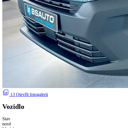
photo_library
13
Otevřít fotogalerii
Vozidlo
Stav
nové