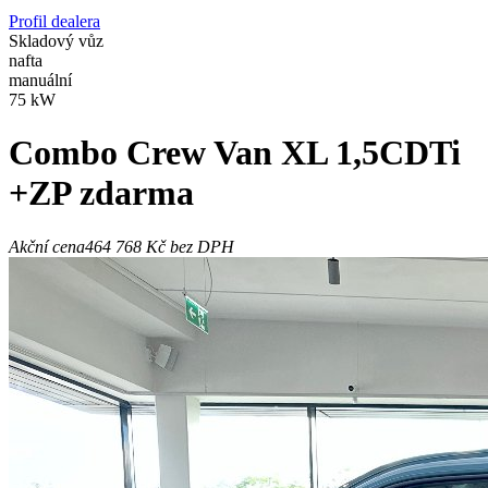
Profil dealera
Skladový vůz
nafta
manuální
75 kW
Combo
Crew Van XL 1,5CDTi
+ZP zdarma
Akční cena
464 768 Kč
bez DPH