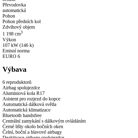
Převodovka
automatická
Pohon
Pohon předních kol
Zdvihový objem
3
1 198 cm
Výkon
107 kW (146 k)
Emisní norma
EURO 6
Výbava
6 reproduktorů
Airbag spolujezdce
Aluminiová kola R17
Asistent pro rozjezd do kopce
Automatická dálková světla
Automatická klimatizace
Bluetooth handsfree
Centrální zamykání s dálkovým ovládáním
Ćerné lišty okolo bočních oken
Čelní, boční a hlavové airbagy
Deaktivace airbagu spolujezdce