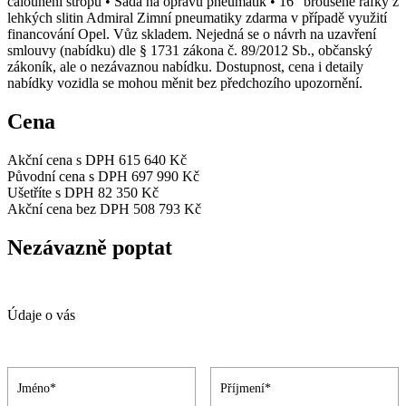
čalounění stropu • Sada na opravu pneumatik • 16“ broušené ráfky z
lehkých slitin Admiral Zimní pneumatiky zdarma v případě využití
financování Opel. Vůz skladem. Nejedná se o návrh na uzavření
smlouvy (nabídku) dle § 1731 zákona č. 89/2012 Sb., občanský
zákoník, ale o nezávaznou nabídku. Dostupnost, cena i detaily
nabídky vozidla se mohou měnit bez předchozího upozornění.
Cena
Akční cena s DPH
615 640 Kč
Původní cena s DPH
697 990 Kč
Ušetříte s DPH
82 350 Kč
Akční cena bez DPH
508 793 Kč
Nezávazně poptat
Údaje o vás