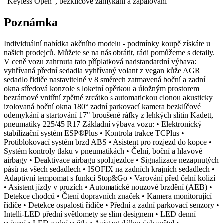
“Keyless Open“, bezklíčové zamykání a zapalování
Poznámka
Individuální nabídka akčního modelu - podmínky koupě získáte u
našich prodejců. Můžete se na nás obrátit, rádi pomůžeme s detaily.
V ceně vozu zahrnuta tato příplatková nadstandardní výbava:
vyhřívaná přední sedadla vyhřívaný volant z vegan kůže AGR
sedadlo řidiče nastavitelné v 8 směrech zatmavená boční a zadní
okna středová konzole s loketní opěrkou a úložným prostorem
bezrámové vnitřní zpětné zrcátko s automatickou clonou akusticky
izolovaná boční okna 180° zadní parkovací kamera bezklíčové
odemykání a startování 17" broušené ráfky z lehkých slitin Kadett,
pneumatiky 225/45 R17 Základní výbava vozu: • Elektronický
stabilizační systém ESP®Plus • Kontrola trakce TCPlus •
Protiblokovací systém brzd ABS • Asistent pro rozjezd do kopce •
Systém kontroly tlaku v pneumatikách • Čelní, boční a hlavové
airbagy • Deaktivace airbagu spolujezdce • Signalizace nezapnutých
pásů na všech sedadlech • ISOFIX na zadních krajních sedadlech •
Adaptivní tempomat s funkcí Stop&Go • Varování před čelní kolizí
• Asistent jízdy v pruzích • Automatické nouzové brzdění (AEB) •
Detekce chodců • Čtení dopravních značek • Kamera monitorující
řidiče • Detekce ospalosti řidiče • Přední a zadní parkovací senzory •
Intelli-LED přední světlomety se slim designem • LED denní
svícení • LED zadní světla • Asistent dálkových světel •