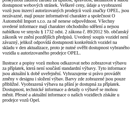
dostupnost webových stránek. Veškeré ceny, údaje a vyobrazení
vozů jsou inzercí autorizovaných prodejců vozů značky OPEL, jsou
nezávazné, mají pouze informativní charakter a společnost O
Automobil Import s.r.o. za ně nenese odpovědnost. Všechny
uvedené informace mají charakter obchodního sdělení a nejsou
nabídkou ve smyslu § 1732 odst. 2 zákona č. 89/2012 Sb. občanský
zákoník ve znění pozdějších předpisů. Uvedený soupis vozidel není
závazný, jelikož odpovídá dostupnosti konkrétních vozidel na
skladu v den aktualizace, proto je nutné ověřit dostupnost vybraného
vozidla u autorizovaného prodejce OPEL.
Ilustrace a popisy vozů mohou odkazovat nebo zobrazovat výbavu
za příplatek, která není součástí standardní výbavy. Tyto informace
jsou aktuální k době uveřejnění. Vyhrazujeme si právo provádět
změny v designu i složení výbav. Barvy zde zobrazené jsou pouze
přibližné. Vyobrazená výbava na přání je dostupná za příplatek.
Dostupnost, technické informace a detaily o výbavě se mohou
měnit. Přesné a aktuální informace o našich vozidlech získáte u
prodejce vozů Opel.