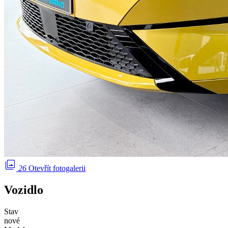
photo_library
26
Otevřít fotogalerii
Vozidlo
Stav
nové