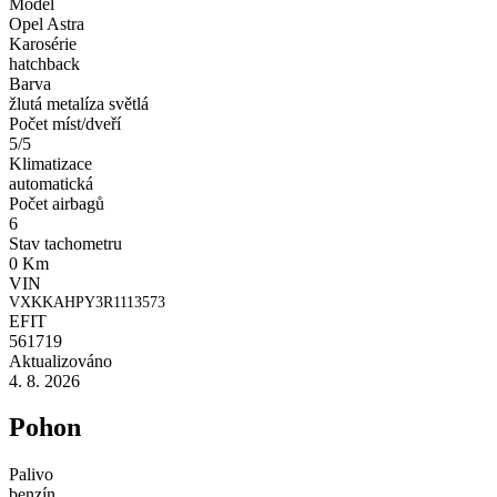
Model
Opel Astra
Karosérie
hatchback
Barva
žlutá metalíza světlá
Počet míst/dveří
5/5
Klimatizace
automatická
Počet airbagů
6
Stav tachometru
0 Km
VIN
VXKKAHPY3R1113573
EFIT
561719
Aktualizováno
4. 8. 2026
Pohon
Palivo
benzín