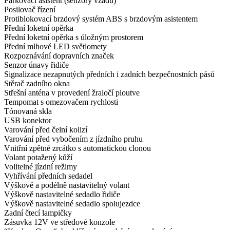
Parkovací asistent (senzory vzadu)
Posilovač řízení
Protiblokovací brzdový systém ABS s brzdovým asistentem
Přední loketní opěrka
Přední loketní opěrka s úložným prostorem
Přední mlhové LED světlomety
Rozpoznávání dopravních značek
Senzor únavy řidiče
Signalizace nezapnutých předních i zadních bezpečnostních pásů
Stěrač zadního okna
Střešní anténa v provedení žraločí ploutve
Tempomat s omezovačem rychlosti
Tónovaná skla
USB konektor
Varování před čelní kolizí
Varování před vybočením z jízdního pruhu
Vnitřní zpětné zrcátko s automatickou clonou
Volant potažený kůží
Volitelné jízdní režimy
Vyhřívání předních sedadel
Výškově a podélně nastavitelný volant
Výškově nastavitelné sedadlo řidiče
Výškově nastavitelné sedadlo spolujezdce
Zadní čtecí lampičky
Zásuvka 12V ve středové konzole