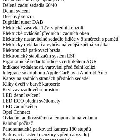
Dělená zadní sedadla 60/40
Denní svícení
Dešťový senzor
Digitální tuner DAB
Elektrická zásuvka 12V v přední konzoli
Elektrické ovládání předních i zadních oken
Elektricky nastavitelné sedadlo řidiče v 8 směrech s pamětí
Elektricky ovládaná a vyhřívaná vnější zpětná zrcátka
Elektronická parkovací brzda
Elektronický stabilizační systém ESP
Ergonomické sedadlo řidiče s certifikátem AGR
Indikace vzdálenosti, varování před čelní kolizí
Integrace smartphonu Apple CarPlay a Android Auto
Kapsy na zadních stranách předních sedadel
Kliky dveří v barvě karoserie
Kryt zavazadlového prostoru
LED denní svícení
LED ECO přední světlomety
LED zadní světla
Opel Connect
Ovládání audiosystému a tempomatu na volantu
Palubní počítač
Panoramatická parkovací kamera 180 stupňů
Parkovací asistent (senzory vpředu a vzadu)