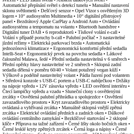
Automatické přepínání světel s detekcí tunelu • Manuální nastavení
sklonu světlometů • Dešťový senzor • Opel Vizor s osvětleným 3D
logem • 10“ audiosystém Multimedia • 10“ digitální přístrojový
panel • Bezdrátový Apple CarPlay a Android Auto • Ovládání
audiosystému a tempomatu na volantu • Bluetooth handsfree •
Digitální tuner DAB • 6 reproduktorů • Tísňové volání e-call •
Volání v případě poruchy b-call • Palubní počítač • 3 nastavitelné
jízdní režimy • Elektrická parkovací brzda • Automatická
jednozónová klimatizace • Ergonomická komfortní přední sedadla
Intelli-Seat • Ergonomický prvek na povrchu sedadla • Látkové
čalounění Malawa, šedé • Přední sedadla nastavitelná v 6 směrech •
Přední opěrky hlavy nastavitelné ve 2 směrech • Sklopná zadní
sedadla dělená v poměru 60/40 • Volant potažený vegan kůží •
Výškově a podélně nastavitelný volant • Pádla řazení pod volantem
• Středová konzole s USB-C portem a USB-C nabíječkou • Držáky
na nápoje vpředu • 12V zásuvka vpředu • LED osvětlení interiéru •
Čtecí lampičky vpředu a vzadu • Sluneční clony s osvětlenými
zrcátky • Osvětlená palubní přihrádka u spolujezdce • Osvětlení
zavazadlového prostoru • Kryt zavazadlového prostoru • Elektricky
ovládaná a vyhřívaná zrcátka • Manuálně sklopná vnější zpětná
zrcátka • Elektrické ovládání předních a zadních oken • Dálkové
ovládání centrálního zamykání • Bezklíčové startování • 2 sklopné
klíče • Příprava na tažné zařízení • Černé lišty okolo bočních oken •
Černé lesklé kryty zpětných zrcátek • Černá loga a nápisy • Černé