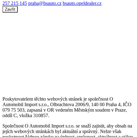
257 215 145
praha@bsauto.cz
bsauto.opeldealer.cz
Zavřít
Poskytovatelem těchto webových stránek je společnost O
Automobil Import s.r.o., Olbrachtova 2006/9, 140 00 Praha 4, IČO
079 75 503, zapsaná v OR vedeném Městským soudem v Praze,
oddíl C, vložka 310857.
Společnost O Automobil Import s.r.o. se snaží zajistit, aby obsah na
jejích webových stránkách byl aktuální a správný. Nelze však
poskytnout žádnou záruku za úplnost, správnost, aktuálnost a stálou