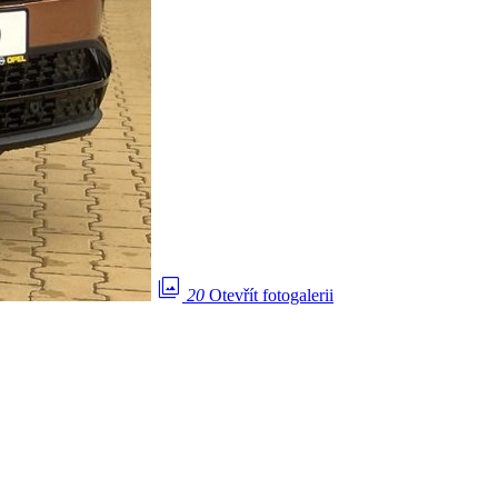
photo_library
20
Otevřít fotogalerii