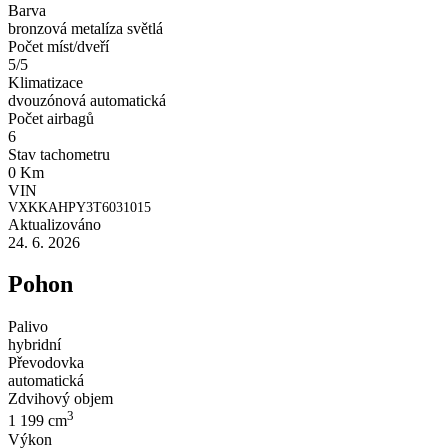
Barva
bronzová metalíza světlá
Počet míst/dveří
5/5
Klimatizace
dvouzónová automatická
Počet airbagů
6
Stav tachometru
0 Km
VIN
VXKKAHPY3T6031015
Aktualizováno
24. 6. 2026
Pohon
Palivo
hybridní
Převodovka
automatická
Zdvihový objem
3
1 199 cm
Výkon