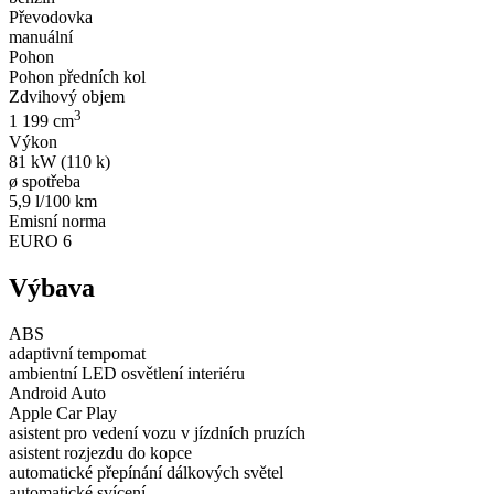
Převodovka
manuální
Pohon
Pohon předních kol
Zdvihový objem
3
1 199 cm
Výkon
81 kW (110 k)
ø spotřeba
5,9 l/100 km
Emisní norma
EURO 6
Výbava
ABS
adaptivní tempomat
ambientní LED osvětlení interiéru
Android Auto
Apple Car Play
asistent pro vedení vozu v jízdních pruzích
asistent rozjezdu do kopce
automatické přepínání dálkových světel
automatické svícení