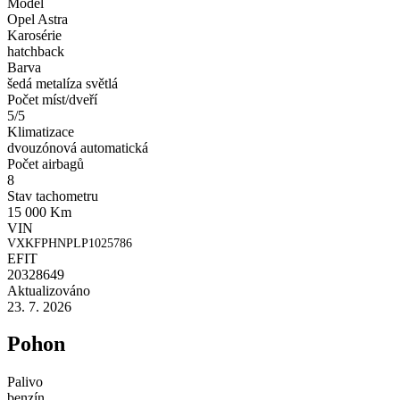
Model
Opel Astra
Karosérie
hatchback
Barva
šedá metalíza světlá
Počet míst/dveří
5/5
Klimatizace
dvouzónová automatická
Počet airbagů
8
Stav tachometru
15 000 Km
VIN
VXKFPHNPLP1025786
EFIT
20328649
Aktualizováno
23. 7. 2026
Pohon
Palivo
benzín