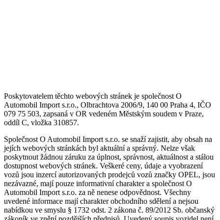
Poskytovatelem těchto webových stránek je společnost O
Automobil Import s.r.o., Olbrachtova 2006/9, 140 00 Praha 4, IČO
079 75 503, zapsaná v OR vedeném Městským soudem v Praze,
oddíl C, vložka 310857.
Společnost O Automobil Import s.r.o. se snaží zajistit, aby obsah na
jejích webových stránkách byl aktuální a správný. Nelze však
poskytnout žádnou záruku za úplnost, správnost, aktuálnost a stálou
dostupnost webových stránek. Veškeré ceny, údaje a vyobrazení
vozů jsou inzercí autorizovaných prodejců vozů značky OPEL, jsou
nezávazné, mají pouze informativní charakter a společnost O
Automobil Import s.r.o. za ně nenese odpovědnost. Všechny
uvedené informace mají charakter obchodního sdělení a nejsou
nabídkou ve smyslu § 1732 odst. 2 zákona č. 89/2012 Sb. občanský
zákoník ve znění pozdějších předpisů. Uvedený soupis vozidel není