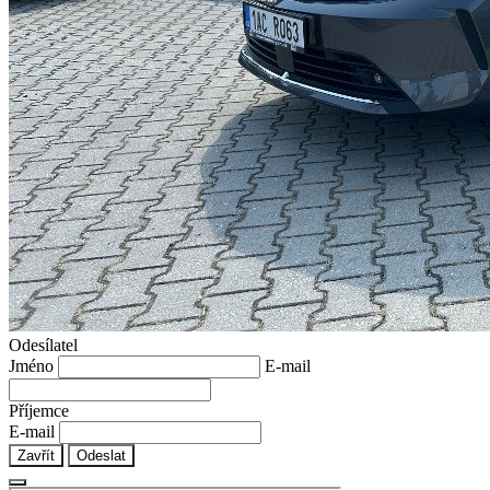
Odesílatel
Jméno
E-mail
Příjemce
E-mail
Zavřít
Odeslat