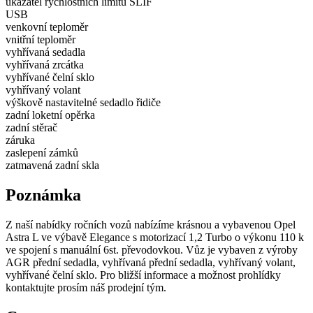
ukazatel rychlostních limitů SLIF
USB
venkovní teploměr
vnitřní teploměr
vyhřívaná sedadla
vyhřívaná zrcátka
vyhřívané čelní sklo
vyhřívaný volant
výškově nastavitelné sedadlo řidiče
zadní loketní opěrka
zadní stěrač
záruka
zaslepení zámků
zatmavená zadní skla
Poznámka
Z naší nabídky ročních vozů nabízíme krásnou a vybavenou Opel
Astra L ve výbavě Elegance s motorizací 1,2 Turbo o výkonu 110 k
ve spojení s manuální 6st. převodovkou. Vůz je vybaven z výroby
AGR přední sedadla, vyhřívaná přední sedadla, vyhřívaný volant,
vyhřívané čelní sklo. Pro bližší informace a možnost prohlídky
kontaktujte prosím náš prodejní tým.