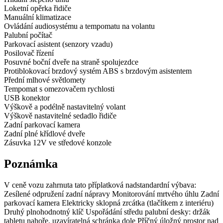
Loketní opěrka řidiče
Manuální klimatizace
Ovládání audiosystému a tempomatu na volantu
Palubní počítač
Parkovací asistent (senzory vzadu)
Posilovač řízení
Posuvné boční dveře na straně spolujezdce
Protiblokovací brzdový systém ABS s brzdovým asistentem
Přední mlhové světlomety
Tempomat s omezovačem rychlosti
USB konektor
Výškově a podélně nastavitelný volant
Výškově nastavitelné sedadlo řidiče
Zadní parkovací kamera
Zadní plné křídlové dveře
Zásuvka 12V ve středové konzole
Poznámka
V ceně vozu zahrnuta tato příplatková nadstandardní výbava:
Zesílené odpružení zadní nápravy Monitorování mrtvého úhlu Zadní
parkovací kamera Elektricky sklopná zrcátka (tlačítkem z interiéru)
Druhý plnohodnotný klíč Uspořádání středu palubní desky: držák
tabletu nahoře, uzavíratelná schránka dole Příčný úložný prostor nad