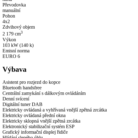
Převodovka
manuální
Pohon
4x2
Zdvihový objem
3
2 179 cm
Výkon
103 kW (140 k)
Emisní norma
EURO 6
Výbava
Asistent pro rozjezd do kopce
Bluetooth handsfree
Centrální zamykání s dálkovým ovládáním
Denní svícení
Digitální tuner DAB
Elektricky ovládaná a vyhřívaná vnější zpětná zrcátka
Elektricky ovládaná přední okna
Elektricky sklopná vnější zpětná zrcátka
Elektronický stabilizační systém ESP
Grafický informační displej řidiče
Hlídání slepého úhlu