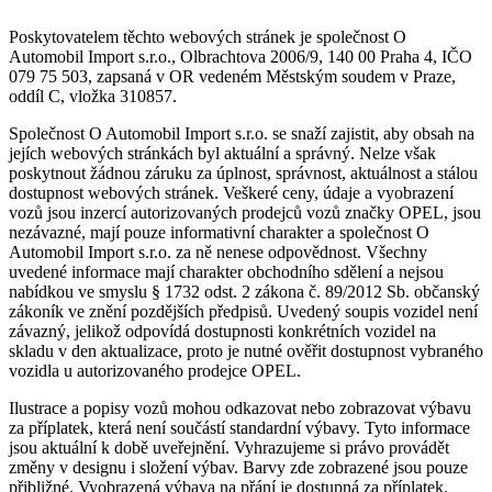
Poskytovatelem těchto webových stránek je společnost O
Automobil Import s.r.o., Olbrachtova 2006/9, 140 00 Praha 4, IČO
079 75 503, zapsaná v OR vedeném Městským soudem v Praze,
oddíl C, vložka 310857.
Společnost O Automobil Import s.r.o. se snaží zajistit, aby obsah na
jejích webových stránkách byl aktuální a správný. Nelze však
poskytnout žádnou záruku za úplnost, správnost, aktuálnost a stálou
dostupnost webových stránek. Veškeré ceny, údaje a vyobrazení
vozů jsou inzercí autorizovaných prodejců vozů značky OPEL, jsou
nezávazné, mají pouze informativní charakter a společnost O
Automobil Import s.r.o. za ně nenese odpovědnost. Všechny
uvedené informace mají charakter obchodního sdělení a nejsou
nabídkou ve smyslu § 1732 odst. 2 zákona č. 89/2012 Sb. občanský
zákoník ve znění pozdějších předpisů. Uvedený soupis vozidel není
závazný, jelikož odpovídá dostupnosti konkrétních vozidel na
skladu v den aktualizace, proto je nutné ověřit dostupnost vybraného
vozidla u autorizovaného prodejce OPEL.
Ilustrace a popisy vozů mohou odkazovat nebo zobrazovat výbavu
za příplatek, která není součástí standardní výbavy. Tyto informace
jsou aktuální k době uveřejnění. Vyhrazujeme si právo provádět
změny v designu i složení výbav. Barvy zde zobrazené jsou pouze
přibližné. Vyobrazená výbava na přání je dostupná za příplatek.