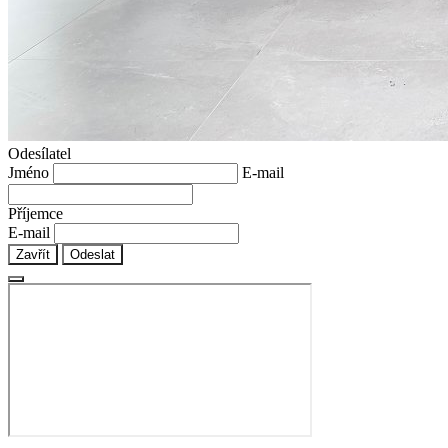
Odesílatel
Jméno
E-mail
Příjemce
E-mail
Zavřít
Odeslat