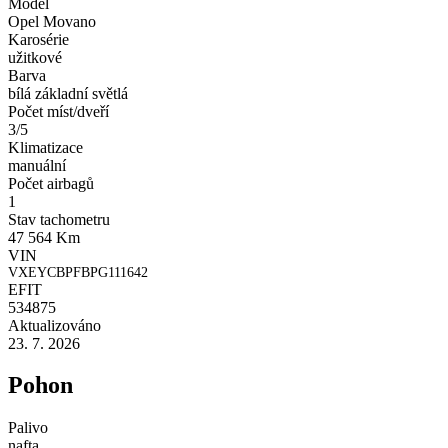
Model
Opel Movano
Karosérie
užitkové
Barva
bílá základní světlá
Počet míst/dveří
3/5
Klimatizace
manuální
Počet airbagů
1
Stav tachometru
47 564 Km
VIN
VXEYCBPFBPG111642
EFIT
534875
Aktualizováno
23. 7. 2026
Pohon
Palivo
nafta