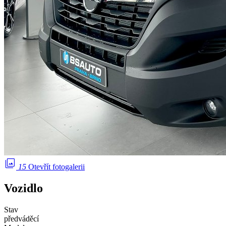
photo_library
15
Otevřít fotogalerii
Vozidlo
Stav
předváděcí