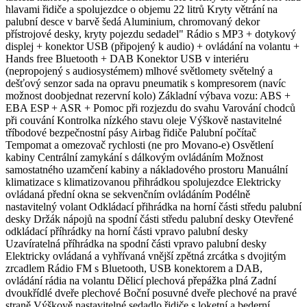
hlavami řidiče a spolujezdce o objemu 22 litrů Kryty větrání na
palubní desce v barvě šedá Aluminium, chromovaný dekor
přístrojové desky, kryty pojezdu sedadel" Rádio s MP3 + dotykový
displej + konektor USB (připojený k audio) + ovládání na volantu +
Hands free Bluetooth + DAB Konektor USB v interiéru
(nepropojený s audiosystémem) mlhové světlomety světelný a
dešťový senzor sada na opravu pneumatik s kompresorem (navíc
možnost doobjednat rezervní kolo) Základní výbava vozu: ABS +
EBA ESP + ASR + Pomoc při rozjezdu do svahu Varování chodců
při couvání Kontrolka nízkého stavu oleje Výškově nastavitelné
tříbodové bezpečnostní pásy Airbag řidiče Palubní počítač
Tempomat a omezovač rychlosti (ne pro Movano-e) Osvětlení
kabiny Centrální zamykání s dálkovým ovládáním Možnost
samostatného uzamčení kabiny a nákladového prostoru Manuální
klimatizace s klimatizovanou přihrádkou spolujezdce Elektricky
ovládaná přední okna se sekvenčním ovládáním Podélně
nastavitelný volant Odkládací přihrádka na horní části středu palubní
desky Držák nápojů na spodní části středu palubní desky Otevřené
odkládací příhrádky na horní části vpravo palubní desky
Uzavíratelná příhrádka na spodní části vpravo palubní desky
Elektricky ovládaná a vyhřívaná vnější zpětná zrcátka s dvojitým
zrcadlem Rádio FM s Bluetooth, USB konektorem a DAB,
ovládání rádia na volantu Dělicí plechová přepážka plná Zadní
dvoukřídlé dveře plechové Boční posuvné dveře plechové na pravé
straně Výškově nastavitelné sedadlo řidiče s loketní a bederní