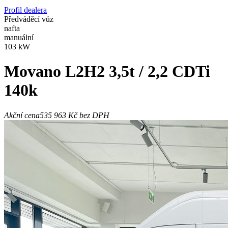
Profil dealera
Předváděcí vůz
nafta
manuální
103 kW
Movano
L2H2 3,5t / 2,2 CDTi
140k
Akční cena
535 963 Kč
bez DPH