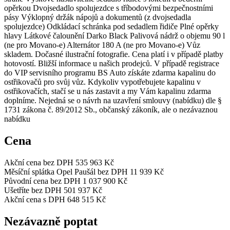
opěrkou Dvojsedadlo spolujezdce s tříbodovými bezpečnostními
pásy Výklopný držák nápojů a dokumentů (z dvojsedadla
spolujezdce) Odkládací schránka pod sedadlem řidiče Plné opěrky
hlavy Látkové čalounění Darko Black Palivová nádrž o objemu 90 l
(ne pro Movano-e) Alternátor 180 A (ne pro Movano-e) Vůz
skladem. Dočasné ilustrační fotografie. Cena platí i v případě platby
hotovostí. Bližší informace u našich prodejců. V případě registrace
do VIP servisního programu BS Auto získáte zdarma kapalinu do
ostřikovačů pro svůj vůz. Kdykoliv vypotřebujete kapalinu v
ostřikovačích, stačí se u nás zastavit a my Vám kapalinu zdarma
doplníme. Nejedná se o návrh na uzavření smlouvy (nabídku) dle §
1731 zákona č. 89/2012 Sb., občanský zákoník, ale o nezávaznou
nabídku
Cena
Akční cena bez DPH
535 963 Kč
Měsíční splátka Opel Paušál bez DPH
11 939 Kč
Původní cena bez DPH
1 037 900 Kč
Ušetříte bez DPH
501 937 Kč
Akční cena s DPH
648 515 Kč
Nezávazně poptat