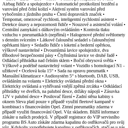
Airbag řidiče a spolujezdce • Automatické protikolizní brzdění a
varování před čelní kolizí • Aktivní systém varování před
vybočením z jízdního pruhu • Čtení dopravních značek •
Tempomat, omezovač rychlosti, inteligentní rychlostní asistent •
Detekce únavy a nepozornosti řidiče • Nouzové a asistenční volání •
Centrální zamykání s dálkovým ovládáním • Kontrola tlaku
vzduchu v pneumatikách (nepřímá) • Halogenové přední světlomety
s denním svícením • Látkové čalounění sedadel s čalouněnými
opěrkami hlavy • Sedadlo řidiče s loketní a bederní opěrkou,
výškově nastavitelné • Dvoumístná lavice spolujezdce, dva
tříbodové bezpečnostní pásy • Čtyřmístná lavice ve druhé řadě •
Odládací přihrádka nad čelním sklem • Boční obrysová světla •
Výškově a podélně nastavitelný volant • Vozidlo s homologací N1 -
užitkové • Ocelová kola 15“ • Sada na opravu pneumatik •
Manuální klimatizace • Audiosystém 5“ s bluetooth, DAB, USB,
ovládáním na volantu • Elektricky ovládaná přední okna •
Elektricky ovládaná a vyhřívaná vnější zpětná zrcátka • Odkládací
přihrádky ve dveřích, na palubní desce, držáky nápojů • Zásuvka
12V v palubní desce • Posilovač řízení • Zadní stěna kabiny s
oknem Sleva platí pouze v případě využití fleetové kampaně v
kombinaci s financováním Opel. Zimní pneumatiky zdarma v
případě využiti financování Opel. Vůz skladem. Bližší informace
získáte u našich prodejců. V případě registrace do VIP servisního
programu BS Auto získáte zdarma kapalinu do ostřikovačů pro svůj
vůz. Kdykoliv vypotřebujete kapalinu v ostřikovačích, stačí se u nás