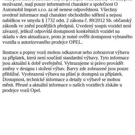
nezávazné, mají pouze informativní charakter a společnost O
Automobil Import s.r.o. za ně nenese odpovědnost. Všechny
uvedené informace mají charakter obchodního sdělení a nejsou
nabídkou ve smyslu § 1732 odst. 2 zákona č. 89/2012 Sb. občanský
zákoník ve znění pozdějších předpisů. Uvedený soupis vozidel není
závazný, jelikož odpovídá dostupnosti konkrétních vozidel na
skladu v den aktualizace, proto je nutné ověřit dostupnost vybraného
vozidla u autorizovaného prodejce OPEL.
Ilustrace a popisy vozů mohou odkazovat nebo zobrazovat výbavu
za příplatek, která není součástí standardní výbavy. Tyto informace
jsou aktuální k době uveřejnění. Vyhrazujeme si právo provádět
změny v designu i složení výbav. Barvy zde zobrazené jsou pouze
přibližné. Vyobrazená výbava na přání je dostupná za příplatek.
Dostupnost, technické informace a detaily o výbavě se mohou
měnit. Přesné a aktuální informace o našich vozidlech získáte u
prodejce vozů Opel.