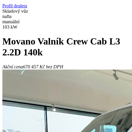
Profil dealera
Skladový vůz
nafta
manuální
103 kW
Movano
Valník Crew Cab L3
2.2D 140k
Akční cena
670 457 Kč
bez DPH