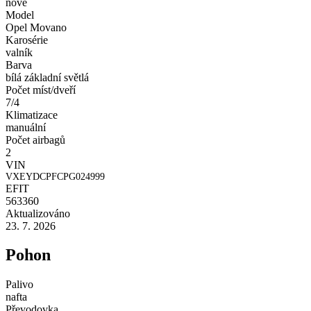
nové
Model
Opel Movano
Karosérie
valník
Barva
bílá základní světlá
Počet míst/dveří
7/4
Klimatizace
manuální
Počet airbagů
2
VIN
VXEYDCPFCPG024999
EFIT
563360
Aktualizováno
23. 7. 2026
Pohon
Palivo
nafta
Převodovka