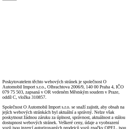
Poskytovatelem těchto webových stránek je společnost O
Automobil Import s.r.o., Olbrachtova 2006/9, 140 00 Praha 4, IČO
079 75 503, zapsaná v OR vedeném Městským soudem v Praze,
oddíl C, vložka 310857.
Společnost O Automobil Import s.r.o. se snaží zajistit, aby obsah na
jejích webových stránkách byl aktuální a správný. Nelze však
poskytnout žádnou záruku za úplnost, správnost, aktuálnost a stálou
dostupnost webových stránek. Veškeré ceny, údaje a vyobrazení
vozů jsou inzercí autorizovaných prodejců vozů značky OPEL, jsou