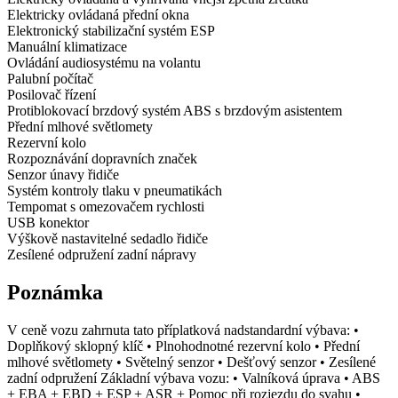
Elektricky ovládaná přední okna
Elektronický stabilizační systém ESP
Manuální klimatizace
Ovládání audiosystému na volantu
Palubní počítač
Posilovač řízení
Protiblokovací brzdový systém ABS s brzdovým asistentem
Přední mlhové světlomety
Rezervní kolo
Rozpoznávání dopravních značek
Senzor únavy řidiče
Systém kontroly tlaku v pneumatikách
Tempomat s omezovačem rychlosti
USB konektor
Výškově nastavitelné sedadlo řidiče
Zesílené odpružení zadní nápravy
Poznámka
V ceně vozu zahrnuta tato příplatková nadstandardní výbava: •
Doplňkový sklopný klíč • Plnohodnotné rezervní kolo • Přední
mlhové světlomety • Světelný senzor • Dešťový senzor • Zesílené
zadní odpružení Základní výbava vozu: • Valníková úprava • ABS
+ EBA + EBD + ESP + ASR + Pomoc při rozjezdu do svahu •