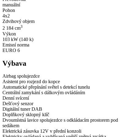
manuální
Pohon
4x2
Zdvihový objem
3
2 184 cm
Výkon
103 kW (140 k)
Emisní norma
EURO 6
Výbava
Airbag spolujezdce
Asistent pro rozjezd do kopce
Automatické přepínání světel s detekcí tunelu
Centrální zamykání s dálkovým ovládáním
Denní svícení
Dešťový senzor
Digitální tuner DAB
Doplňkový sklopný klíč
Dvoumístná lavice spolujezdce s odkládacím prostorem pod
sedákem
Elektrická zásuvka 12V v přední konzoli
Elektricky ovládaná a vyhřívaná vnější zpětná zrcátka