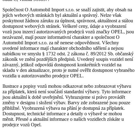
Společnost O Automobil Import s.r.o. se snaží zajistit, aby obsah na
jejích webových stránkách byl aktuální a správný. Nelze však
poskytnout žádnou záruku za úplnost, správnost, aktuálnost a stálou
dostupnost webových stránek. Veškeré ceny, údaje a vyobrazení
vozů jsou inzercí autorizovaných prodejců vozů značky OPEL, jsou
nezávazné, mají pouze informativní charakter a společnost O
Automobil Import s.r.o. za ně nenese odpovědnost. Všechny
uvedené informace mají charakter obchodního sdělení a nejsou
nabídkou ve smyslu § 1732 odst. 2 zákona č. 89/2012 Sb. občanský
zákoník ve znění pozdějších předpisů. Uvedený soupis vozidel není
závazný, jelikož odpovídá dostupnosti konkrétních vozidel na
skladu v den aktualizace, proto je nutné ověřit dostupnost vybraného
vozidla u autorizovaného prodejce OPEL.
Ilustrace a popisy vozů mohou odkazovat nebo zobrazovat výbavu
za příplatek, která není součástí standardní výbavy. Tyto informace
jsou aktuální k době uveřejnění. Vyhrazujeme si právo provádět
změny v designu i složení výbav. Barvy zde zobrazené jsou pouze
přibližné. Vyobrazená výbava na přání je dostupná za příplatek.
Dostupnost, technické informace a detaily o výbavě se mohou
měnit. Přesné a aktuální informace o našich vozidlech získáte u
prodejce vozů Opel.