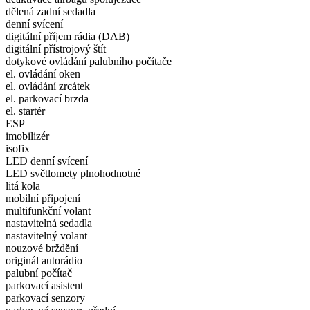
dělená zadní sedadla
denní svícení
digitální příjem rádia (DAB)
digitální přístrojový štít
dotykové ovládání palubního počítače
el. ovládání oken
el. ovládání zrcátek
el. parkovací brzda
el. startér
ESP
imobilizér
isofix
LED denní svícení
LED světlomety plnohodnotné
litá kola
mobilní připojení
multifunkční volant
nastavitelná sedadla
nastavitelný volant
nouzové brždění
originál autorádio
palubní počítač
parkovací asistent
parkovací senzory