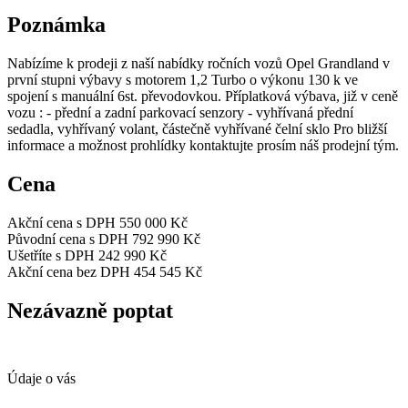
Poznámka
Nabízíme k prodeji z naší nabídky ročních vozů Opel Grandland v
první stupni výbavy s motorem 1,2 Turbo o výkonu 130 k ve
spojení s manuální 6st. převodovkou. Příplatková výbava, již v ceně
vozu : - přední a zadní parkovací senzory - vyhřívaná přední
sedadla, vyhřívaný volant, částečně vyhřívané čelní sklo Pro bližší
informace a možnost prohlídky kontaktujte prosím náš prodejní tým.
Cena
Akční cena s DPH
550 000 Kč
Původní cena s DPH
792 990 Kč
Ušetříte s DPH
242 990 Kč
Akční cena bez DPH
454 545 Kč
Nezávazně poptat
Údaje o vás