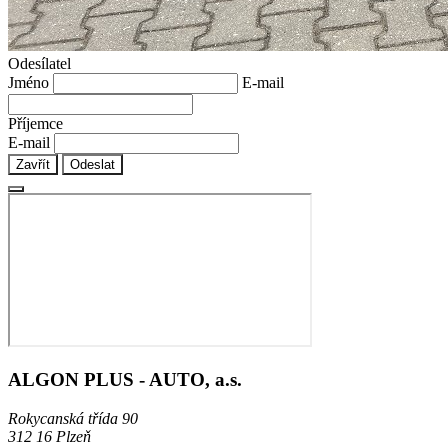
Odesílatel
Jméno
E-mail
Příjemce
E-mail
Zavřít
Odeslat
ALGON PLUS - AUTO, a.s.
Rokycanská třída 90
312 16 Plzeň