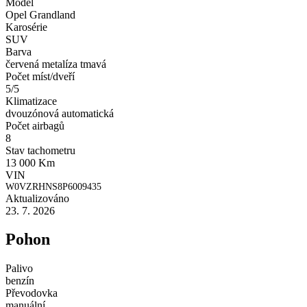
Model
Opel Grandland
Karosérie
SUV
Barva
červená metalíza tmavá
Počet míst/dveří
5/5
Klimatizace
dvouzónová automatická
Počet airbagů
8
Stav tachometru
13 000 Km
VIN
W0VZRHNS8P6009435
Aktualizováno
23. 7. 2026
Pohon
Palivo
benzín
Převodovka
manuální