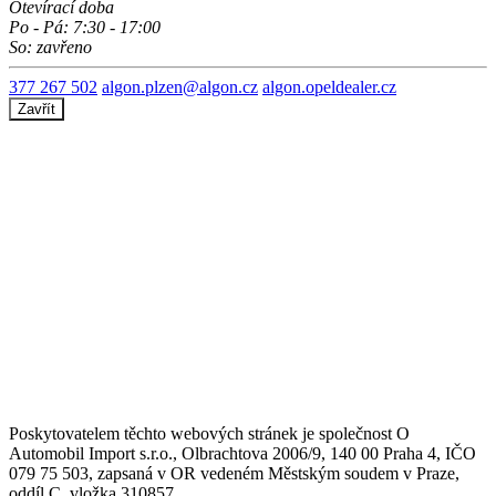
Otevírací doba
Po - Pá: 7:30 - 17:00
So: zavřeno
377 267 502
algon.plzen@algon.cz
algon.opeldealer.cz
Zavřít
Poskytovatelem těchto webových stránek je společnost O
Automobil Import s.r.o., Olbrachtova 2006/9, 140 00 Praha 4, IČO
079 75 503, zapsaná v OR vedeném Městským soudem v Praze,
oddíl C, vložka 310857.