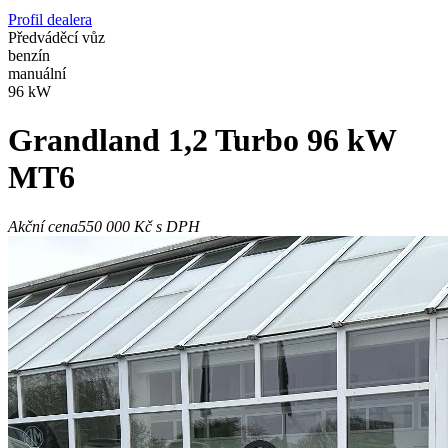
Profil dealera
Předváděcí vůz
benzín
manuální
96 kW
Grandland
1,2 Turbo 96 kW
MT6
Akční cena
550 000 Kč
s DPH