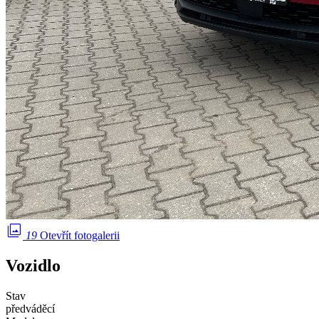
photo_library
19
Otevřít fotogalerii
Vozidlo
Stav
předváděcí