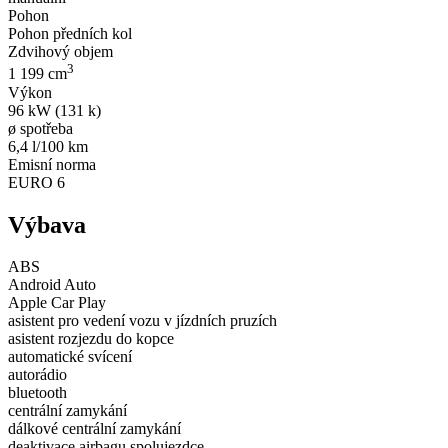
Pohon
Pohon předních kol
Zdvihový objem
3
1 199 cm
Výkon
96 kW (131 k)
ø spotřeba
6,4 l/100 km
Emisní norma
EURO 6
Výbava
ABS
Android Auto
Apple Car Play
asistent pro vedení vozu v jízdních pruzích
asistent rozjezdu do kopce
automatické svícení
autorádio
bluetooth
centrální zamykání
dálkové centrální zamykání
deaktivace airbagu spolujezdce