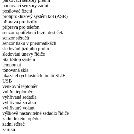
parkovací senzory přední
parkovací senzory zadní
posilovač řízení
protiprokluzový systém kol (ASR)
příprava pro isofix
příprava pro telefon
senzor opotřebení brzd. destiček
senzor stěračů
senzor tlaku v pneumatikách
sledování jízdního pruhu
sledování únavy řidiče
Start/Stop systém
tempomat
tónovaná skla
ukazatel rychlostních limitů SLIF
USB
venkovní teploměr
vnitřní teploměr
vyhřívaná sedadla
vyhřívaná zrcátka
vyhřívaný volant
výškově nastavitelné sedadlo řidiče
zadní loketní opěrka
zadní stěrač
záruka