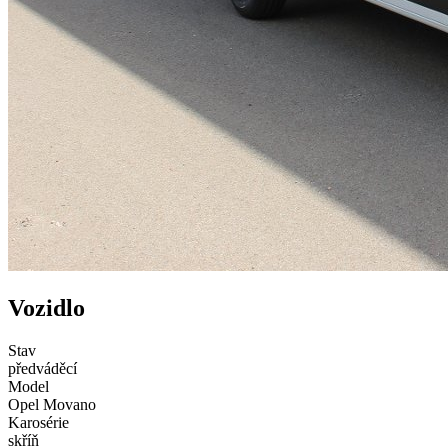
Vozidlo
Stav
předváděcí
Model
Opel Movano
Karosérie
skříň