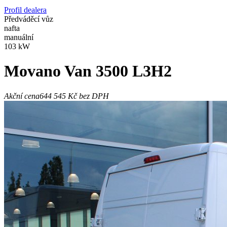
Profil dealera
Předváděcí vůz
nafta
manuální
103 kW
Movano
Van 3500 L3H2
Akční cena
644 545 Kč
bez DPH