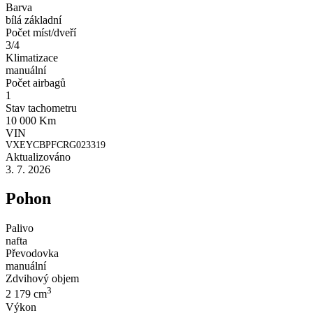
Barva
bílá základní
Počet míst/dveří
3/4
Klimatizace
manuální
Počet airbagů
1
Stav tachometru
10 000 Km
VIN
VXEYCBPFCRG023319
Aktualizováno
3. 7. 2026
Pohon
Palivo
nafta
Převodovka
manuální
Zdvihový objem
3
2 179 cm
Výkon