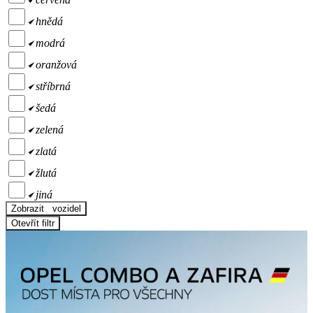
hnědá
modrá
oranžová
stříbrná
šedá
zelená
zlatá
žlutá
jiná
Zobrazit
vozidel
Otevřít filtr