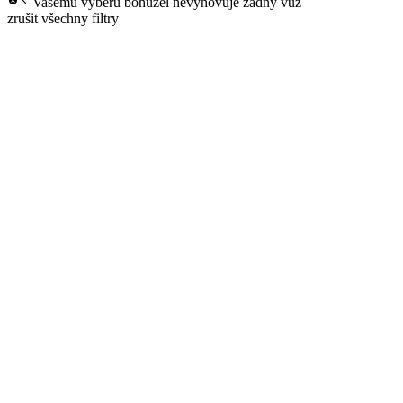
Vašemu výběru bohužel nevyhovuje žádný vůz
zrušit všechny filtry