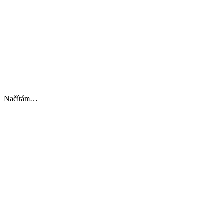
Načítám…