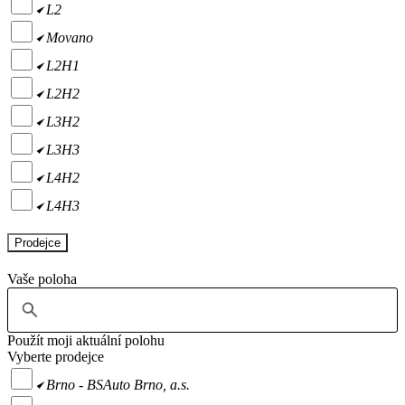
L2
Movano
L2H1
L2H2
L3H2
L3H3
L4H2
L4H3
Prodejce
Vaše poloha
Použít moji aktuální polohu
Vyberte prodejce
Brno - BSAuto Brno, a.s.