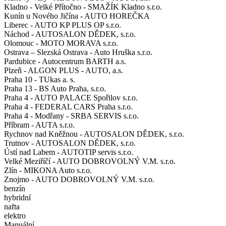
Kladno - Velké Přítočno - SMAŽÍK Kladno s.r.o.
Kunín u Nového Jičína - AUTO HOREČKA
Liberec - AUTO KP PLUS OP s.r.o.
Náchod - AUTOSALON DĚDEK, s.r.o.
Olomouc - MOTO MORAVA s.r.o.
Ostrava – Slezská Ostrava - Auto Hruška s.r.o.
Pardubice - Autocentrum BARTH a.s.
Plzeň - ALGON PLUS - AUTO, a.s.
Praha 10 - TUkas a. s.
Praha 13 - BS Auto Praha, s.r.o.
Praha 4 - AUTO PALACE Spořilov s.r.o.
Praha 4 - FEDERAL CARS Praha s.r.o.
Praha 4 - Modřany - SRBA SERVIS s.r.o.
Příbram - AUTA s.r.o.
Rychnov nad Kněžnou - AUTOSALON DĚDEK, s.r.o.
Trutnov - AUTOSALON DĚDEK, s.r.o.
Ústí nad Labem - AUTOTIP servis s.r.o.
Velké Meziříčí - AUTO DOBROVOLNÝ V.M. s.r.o.
Zlín - MIKONA Auto s.r.o.
Znojmo - AUTO DOBROVOLNÝ V.M. s.r.o.
benzín
hybridní
nafta
elektro
Manuální