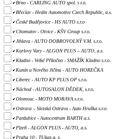
Brno - CARLING AUTO spol. s r.o.
Břeclav - Hedin Automotive Czech Republic, a.s.
České Budějovice - HS AUTO s.r.o
Chomutov - Otvice - KŠV Group s.r.o.
Jihlava - AUTO DOBROVOLNÝ V.M. s.r.o.
Karlovy Vary - ALGON PLUS – AUTO, a.s.
Kladno - Velké Přítočno - SMAŽÍK Kladno s.r.o.
Kunín u Nového Jičína - AUTO HOREČKA
Liberec - AUTO KP PLUS OP s.r.o.
Náchod - AUTOSALON DĚDEK, s.r.o.
Olomouc - MOTO MORAVA s.r.o.
Ostrava – Slezská Ostrava - Auto Hruška s.r.o.
Pardubice - Autocentrum BARTH a.s.
Plzeň - ALGON PLUS - AUTO, a.s.
Praha 10 - TUkas a. s.