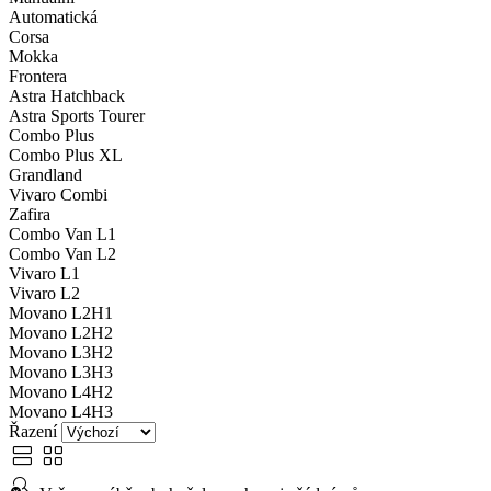
Automatická
Corsa
Mokka
Frontera
Astra Hatchback
Astra Sports Tourer
Combo Plus
Combo Plus XL
Grandland
Vivaro Combi
Zafira
Combo Van L1
Combo Van L2
Vivaro L1
Vivaro L2
Movano L2H1
Movano L2H2
Movano L3H2
Movano L3H3
Movano L4H2
Movano L4H3
Řazení
view_agenda
view_cozy
search_off