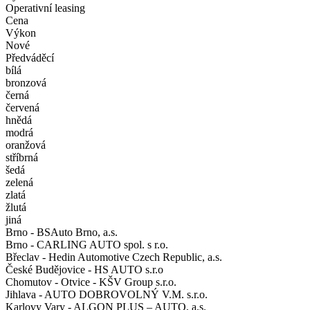
Operativní leasing
Cena
Výkon
Nové
Předváděcí
bílá
bronzová
černá
červená
hnědá
modrá
oranžová
stříbrná
šedá
zelená
zlatá
žlutá
jiná
Brno - BSAuto Brno, a.s.
Brno - CARLING AUTO spol. s r.o.
Břeclav - Hedin Automotive Czech Republic, a.s.
České Budějovice - HS AUTO s.r.o
Chomutov - Otvice - KŠV Group s.r.o.
Jihlava - AUTO DOBROVOLNÝ V.M. s.r.o.
Karlovy Vary - ALGON PLUS – AUTO, a.s.